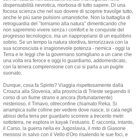
dispensabilità nevrotica, morbosa di tutto sapere. Di una
focosa scienza che nel suo dovere di scoprire travolge tutto,
anche le più sane pulsioni umanistiche. Non la battaglia di
retroguardia del "torniamo alla natura" dimenticando che
non sapremmo vivere senza i comfort e le conquiste del
progresso tecnologico, ma un riappropriarsi di un equilibrio
sobrio. Se un tempo la natura stordiva, terrorizzava con la
sua sconosciuta e irragionevole potenza - nemica - oggi la
Terra e le leggi che la governano somigliano a un cane che
una volta era feroce e oggi lo guardiamo, addomesticato,
con la tenera comprensione con cui si parla a un pugile
suonato.
Dunque, cosa fa Spirito? Viaggia rispettosamente dalla
Croazia alla Slovenia, alla provincia di Trieste seguendo il
corso di un fiume strano e ancora (fortunatamente)
misterioso, il Timavo, oltreconfine chiamato Reka. Si
arrampica sulle colline per vedere dove nasce, si cala negli
abissi della terra per guardarlo scorrere a trecento metri
sottoterra, ne esplora in kayak l'estuario. E racconta, intanto,
il Carso, la guerra nella ex Jugoslavia, il mito di Giasone
messosi in salvo con il Vello d'Oro risalendo le sue foci, e