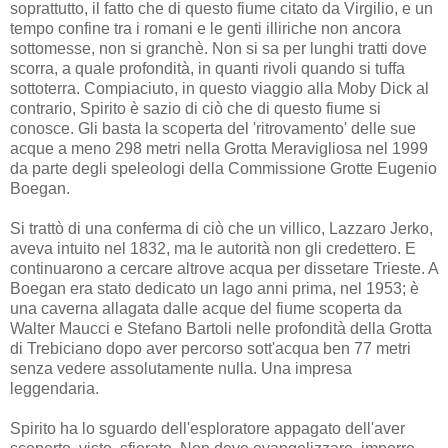
soprattutto, il fatto che di questo fiume citato da Virgilio, e un
tempo confine tra i romani e le genti illiriche non ancora
sottomesse, non si granchè. Non si sa per lunghi tratti dove
scorra, a quale profondità, in quanti rivoli quando si tuffa
sottoterra. Compiaciuto, in questo viaggio alla Moby Dick al
contrario, Spirito è sazio di ciò che di questo fiume si
conosce. Gli basta la scoperta del 'ritrovamento' delle sue
acque a meno 298 metri nella Grotta Meravigliosa nel 1999
da parte degli speleologi della Commissione Grotte Eugenio
Boegan.
Si trattò di una conferma di ciò che un villico, Lazzaro Jerko,
aveva intuito nel 1832, ma le autorità non gli credettero. E
continuarono a cercare altrove acqua per dissetare Trieste. A
Boegan era stato dedicato un lago anni prima, nel 1953; è
una caverna allagata dalle acque del fiume scoperta da
Walter Maucci e Stefano Bartoli nelle profondità della Grotta
di Trebiciano dopo aver percorso sott'acqua ben 77 metri
senza vedere assolutamente nulla. Una impresa
leggendaria.
Spirito ha lo sguardo dell'esploratore appagato dell'aver