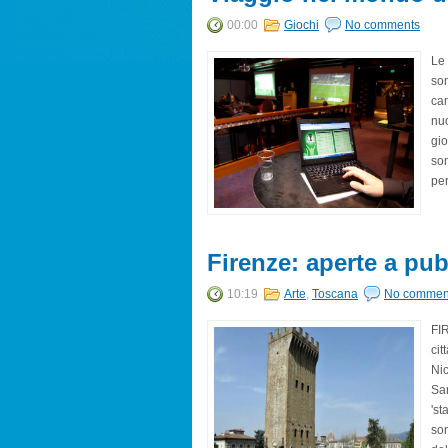
00:00
Giochi
No comments
Le 
son
cam
nuo
gio
son
per
Firenze: aperte a pubb
10:19
Arte
,
Toscana
No commen
FIR
cit
Nic
San
'st
son