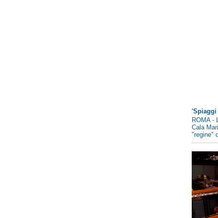
'Spiaggi 
ROMA - L
Cala Mari
"regine" d