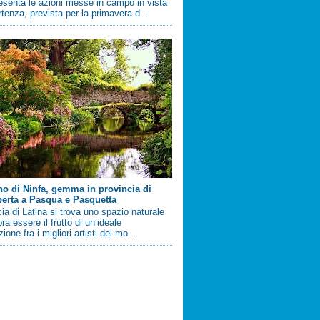
esenta le azioni messe in campo in vista
artenza, prevista per la primavera d...
ino di Ninfa, gemma in provincia di
perta a Pasqua e Pasquetta
cia di Latina si trova uno spazio naturale
a essere il frutto di un’ideale
ione fra i migliori artisti del mo...