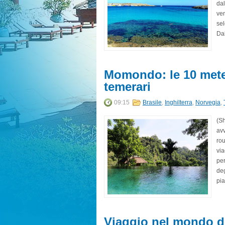
dal
ven
sel
Dal
Momondo: le 10 mete 
temerari
09:15
Brasile
,
Inghilterra
,
Norvegia
,
(Sh
av
rou
via
per
deg
pia
Viaggio nel mondo de