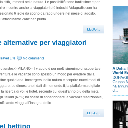
la città, immersi nella natura. Le possibilità sono tantissime e per
ire incontro anche ai viaggiatori più indecisi Volagratis.com ha
ezionato 6 isole da sogno da raggiungere nel mese di agosto.
l’affascinante Zanzibar, punto...
LEGGI...
alternative per viaggiatori
Travel Life
No comments
A Doha l
utterstock) MILANO - Il viaggio è per molti sinonimo di scoperta e
World E
ventura e le vacanze sono spesso un modo per evadere dalla
DOHA/GIN
tine quotidiana, immergersi nella natura e scoprire nuovi modi di
Gruppo M
ggiare. Lo dimostrano i dati di momondo.it, la piattaforma digitale
ha annunc
d...
 la ricerca di voli e hotel, secondo cui quest’anno più della metà
li italiani (67%) ha scelto di abbandonare la vacanza tradizionale,
nificando viaggi all’insegna dello...
LEGGI...
l betting