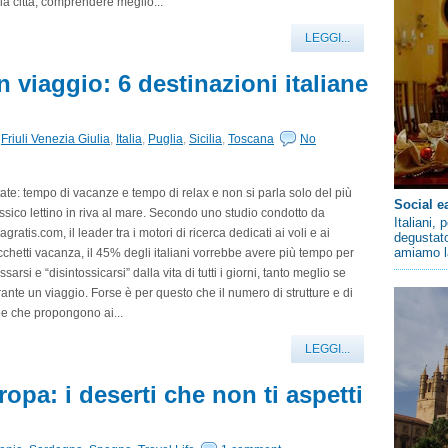
la città, comprendere meglio...
LEGGI...
 viaggio: 6 destinazioni italiane
,
Friuli Venezia Giulia
,
Italia
,
Puglia
,
Sicilia
,
Toscana
No
ate: tempo di vacanze e tempo di relax e non si parla solo del più
Social e
ssico lettino in riva al mare. Secondo uno studio condotto da
Italiani,
agratis.com, il leader tra i motori di ricerca dedicati ai voli e ai
degustato
amiamo la
chetti vacanza, il 45% degli italiani vorrebbe avere più tempo per
assarsi e “disintossicarsi” dalla vita di tutti i giorni, tanto meglio se
ante un viaggio. Forse è per questo che il numero di strutture e di
e che propongono ai...
LEGGI...
opa: i deserti che non ti aspetti