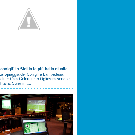
conigli' in Sicilia la più bella d'Italia
a Spiaggia dei Conigli a Lampedusa,
olu e Cala Goloritze in Ogliastra sono le
'Italia. Sono in t...