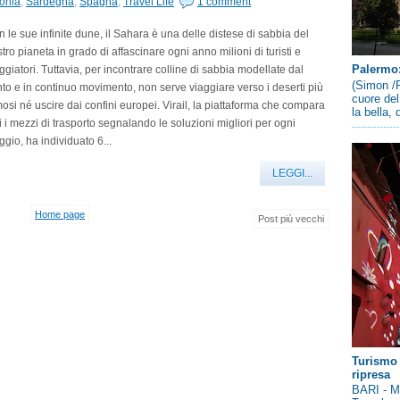
onia
,
Sardegna
,
Spagna
,
Travel Life
1 comment
 le sue infinite dune, il Sahara è una delle distese di sabbia del
tro pianeta in grado di affascinare ogni anno milioni di turisti e
Palermo: 
ggiatori. Tuttavia, per incontrare colline di sabbia modellate dal
(Simon /P
to e in continuo movimento, non serve viaggiare verso i deserti più
cuore del
osi né uscire dai confini europei. Virail, la piattaforma che compara
la bella,
ti i mezzi di trasporto segnalando le soluzioni migliori per ogni
ggio, ha individuato 6...
LEGGI...
Home page
Post più vecchi
Turismo 
ripresa
BARI - Me