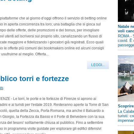
piattaforme che al giorno d’oggi offrono il servizio di betting online
o in aperta concorrenza tra loro; una battaglia che si gioca sul
Natale n
po delle offerte, delle promozioni e dei bonus, per invogliare
voli canc
ROMA - So
vi utenti ad iscriversi sul proprio sito, canalizzando un flusso di
covid. È 
cate maggiore e fidelizzando i giocatori già registrati. Ecco quali
passegger
o le offerte più comuni dei bookmakers online ed alcuni consigli
 usufruirne al meglio. Offerta...
LEGGI...
lico torri e fortezze
ts
ENZE - Le torri, le porte e le fortezze di Firenze si aprono ai
tadini e ai turisti per l'estate 2019. Resteranno aperte la Torre di San
Scoprire
colò, quella della Zecca, Porta Romana, ma anche il Baluardo a
La Calabr
turisti: 
 Giorgio, la Fortezza da Basso e il Forte di Belvedere con la sua
impennano
anza del tesoro' solitamente chiusa al pubblico. Fino a settembre
o in programma visite guidate per esplorare gli edifici difensivi