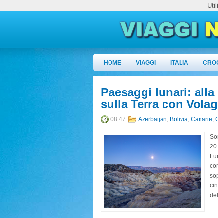
Uti
HOME
VIAGGI
ITALIA
CRO
Paesaggi lunari: alla
sulla Terra con Vola
08:47
Azerbaijan
,
Bolivia
,
Canarie
,
C
Son
20 
Lun
cor
sop
cin
del