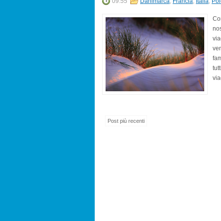
09:55
Danimarca
,
Francia
,
Italia
,
Pol
Con
nos
via
ven
fam
tut
via
Post più recenti