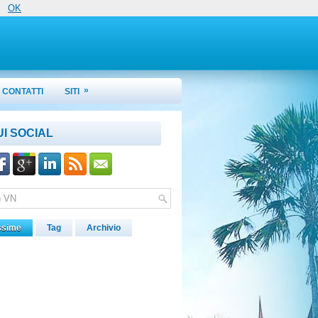
OK
»
CONTATTI
SITI
UI SOCIAL
ssime
Tag
Archivio