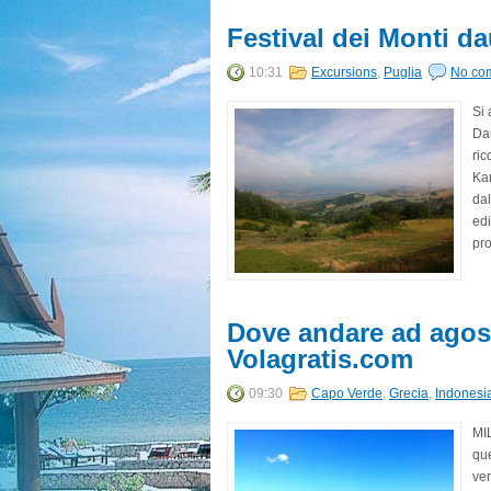
Festival dei Monti d
10:31
Excursions
,
Puglia
No co
Si 
Dau
ric
Kar
da
edi
pro
Dove andare ad agost
Volagratis.com
09:30
Capo Verde
,
Grecia
,
Indonesi
MIL
que
ver