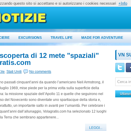
lizzando questo sito si accettano e si autorizzano i cookies necessari
+Info
CIERE
EXCURSIONS
TRAVEL LIFE
MADE FOR ADVENTURE
 scoperta di 12 mete "spaziali"
VN S
gratis.com
ile
,
Stati Uniti
No comments
o passati cinquant’anni da quando l’americano Neil Armstrong, il
luglio 1969, mise piede per la prima volta sulla superficie della
a: la missione spaziale dell’Apollo 11 e quelle che seguirono nel
Ultimi
so del Novecento sono diventate uno spartiacque della storia e,
rattutto, un importante salto in avanti per l’umanità. Per celebrare i
quant’anni dall’allunaggio, Volagratis.com ha selezionato 12 luoghi
la Terra che sembrano appartenere...
LEGGI...