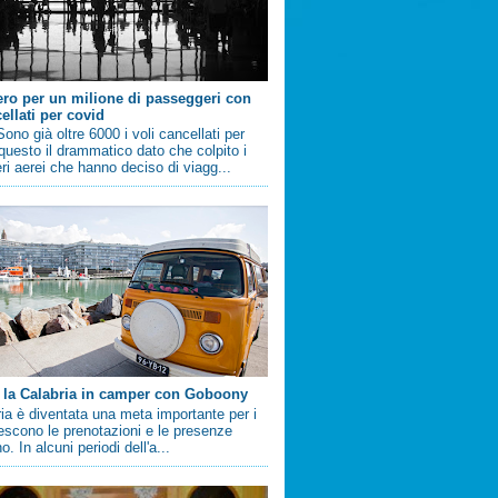
ero per un milione di passeggeri con
ellati per covid
no già oltre 6000 i voli cancellati per
questo il drammatico dato che colpito i
i aerei che hanno deciso di viagg...
 la Calabria in camper con Goboony
ia è diventata una meta importante per i
crescono le prenotazioni e le presenze
. In alcuni periodi dell'a...