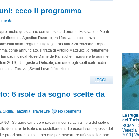
auni: ecco il programma
mments
apre anche quest’anno con un ospite d’onore il Festival dei Monti
ni diretto da Agostino Ruscillo, tra i festival d’eccellenza
onosciuti dalla Regione Puglia, giunto alla XVII edizione. Dopo
ima, come annunciato, si tratta di Vittorio Matteucci, direttamente
l famoso musical Notre Dame de Paris, che inaugurerà la summer
tion 2019, il 5 agosto a Deliceto, con uno degli spettacoli inediti
dotti dal Festival, Sweet Love. “L’edizione...
LEGGI...
o: 6 isole da sogno scelte da
a
,
Sicilia
,
Tanzania
,
Travel Life
No comments
La Pugli
del Tur
ANO - Spiagge candide e paesini incorniciati tra il blu del cielo e
ROMA - S
llo del mare: le isole che costellano mari e oceani sono spesso dei
Venezia, 
2019 | Wo
i e propri paradisi, mete perfette per trascorrere un’estate lontano