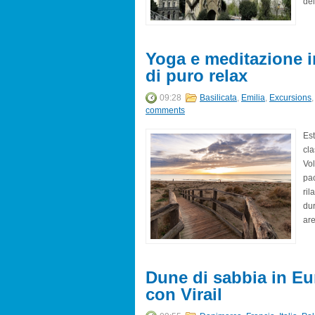
del
Yoga e meditazione in
di puro relax
09:28
Basilicata
,
Emilia
,
Excursions
comments
Est
cla
Vol
pac
ril
dur
are
Dune di sabbia in Eur
con Virail