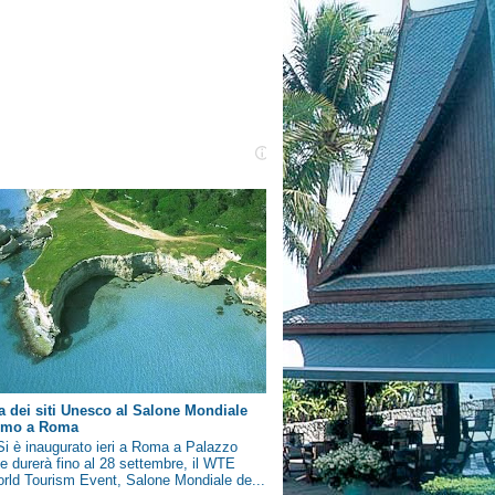
a dei siti Unesco al Salone Mondiale
ismo a Roma
i è inaugurato ieri a Roma a Palazzo
e durerà fino al 28 settembre, il WTE
rld Tourism Event, Salone Mondiale de...