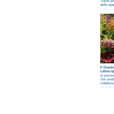
Travel pr
della rip
Il Giard
Latina a
In provin
che sembr
collaboraz