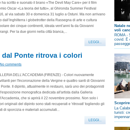
 ha scritto e suonato il brano «The Devil May Care» per il film
mio Oscar «La teoria del tutto», al Ghironda Summer Festival
6, al via sabato 30 e domenica 31 luglio a Ostuni. Ma non arrivano
o dall’Inghilterra i globetrotter della Rassegna di arte e cultura
Natale n
olare dei cinque continenti, ideata vent’anni fa da Giovanni
voli canc
angi. Per la due giorni nella città bianca,...
ROMA - So
covid. È 
LEGGI...
passegger
 dal Ponte ritrova i colori
No comments
LLERIA DELL'ACCADEMIA (FIRENZE) - Colori nuovamente
villanti per l'Incoronazione della Vergine e quattro santi di Giovanni
 Ponte. Il dipinto, attualmente in restauro, sarà uno dei protagonisti
l'esposizione monografica dedicata all'artista dalla Galleria
l'Accademia, che si aprirà il 22 novembre prossimo. Non solo i
Scoprire
ori originali del dipinto sono stati recuperati e 'ritrovati' togliendo gli
La Calabr
ati di sporcizia e materiali accumulati...
turisti: 
impennano
LEGGI...