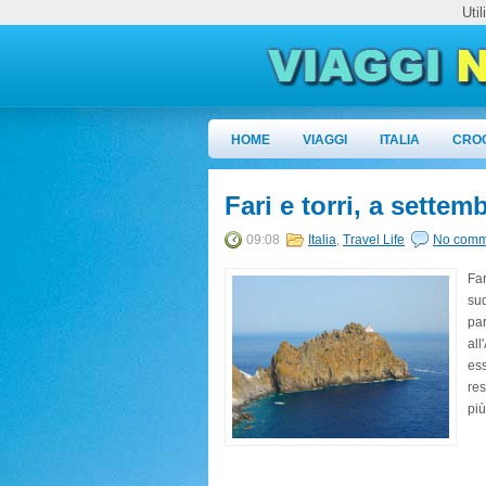
Uti
HOME
VIAGGI
ITALIA
CRO
Fari e torri, a settem
09:08
Italia
,
Travel Life
No comm
Far
sud
par
al
ess
res
più