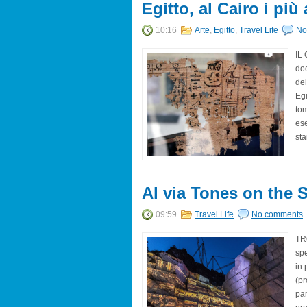
Egitto, al Cairo i più 
10:16
Arte
,
Egitto
,
Travel Life
No
IL 
doc
del
Egi
tom
ese
sta
Al via Tones on the 
09:59
Travel Life
No comments
TRO
spe
in 
(pr
par