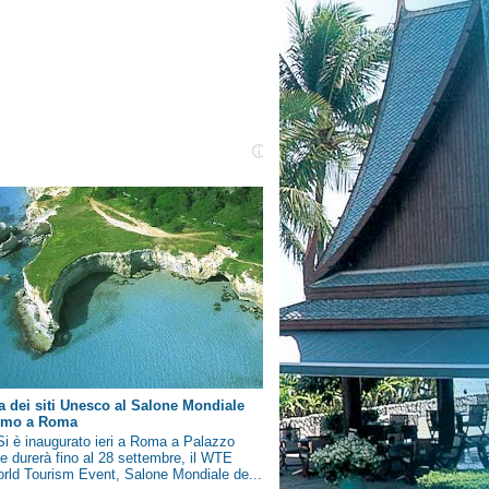
a dei siti Unesco al Salone Mondiale
ismo a Roma
i è inaugurato ieri a Roma a Palazzo
e durerà fino al 28 settembre, il WTE
rld Tourism Event, Salone Mondiale de...