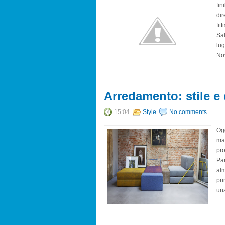
fin
di
fit
Sal
lug
Nov
Arredamento: stile e d
15:04
Style
No comments
Ogg
mag
pro
Par
alm
pri
una