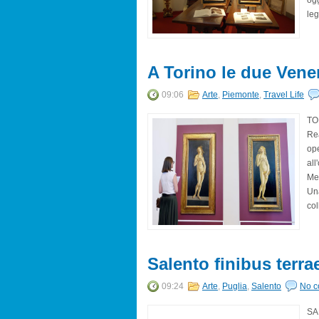
ogg
leg
A Torino le due Veneri
09:06
Arte
,
Piemonte
,
Travel Life
TO
Rea
ope
all
Med
Una
col
Salento finibus terrae
09:24
Arte
,
Puglia
,
Salento
No 
SA