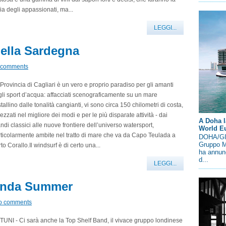
ia degli appassionati, ma...
LEGGI...
della Sardegna
 comments
Provincia di Cagliari è un vero e proprio paradiso per gli amanti
li sport d’acqua: affacciati scenograficamente su un mare
stallino dalle tonalità cangianti, vi sono circa 150 chilometri di costa,
rezzati nel migliore dei modi e per le più disparate attività - dai
A Doha l
ndi classici alle nuove frontiere dell’universo watersport,
World E
ticolarmente ambite nel tratto di mare che va da Capo Teulada a
DOHA/GIN
Gruppo M
to Corallo.Il windsurf è di certo una...
ha annunc
d...
LEGGI...
ironda Summer
o comments
UNI - Ci sarà anche la Top Shelf Band, il vivace gruppo londinese