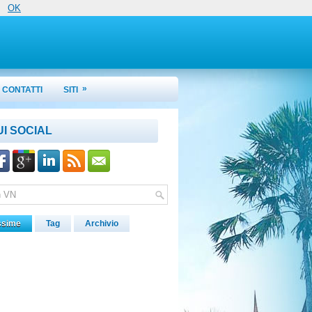
OK
»
CONTATTI
SITI
UI SOCIAL
ssime
Tag
Archivio