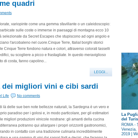
ome quadri
mments
orate, variopinte come una gemma sfavillante o un caleidoscopio:
barbicate sulle coste o immerse in paesaggi di montagna ecco 10
tà selezionate da Secret Escapes che stupiscono ad ogni angolo e
ciano l'arcobaleno nel cuore.Cinque Terre, ItaliaI borghi storici
le Cinque Terre fondono natura e colori, attraverso colorati tasselli
edifici, su scogliere a picco e frastagliate. In questo meraviglioso
tto di costa, fanno capolino...
LEGGI...
dei migliori vini e cibi sardi
l Life
No comments
di là delle sue ben note bellezze naturali, la Sardegna è un vero e
prio paradiso per i golosi e, in modo particolare, per gli estimatori
La Pugli
del Tur
le migliori produzioni vinicole nostrane: gli amanti della cucina
ROMA - S
iterranea potranno qui allargare i propri orizzonti gastronomici,
Venezia, 
rando in contatto con una tradizione culinaria incredibilmente
2019 | Wo
tosa e una gamma di vini dai sapori forti e decisi, che faranno la