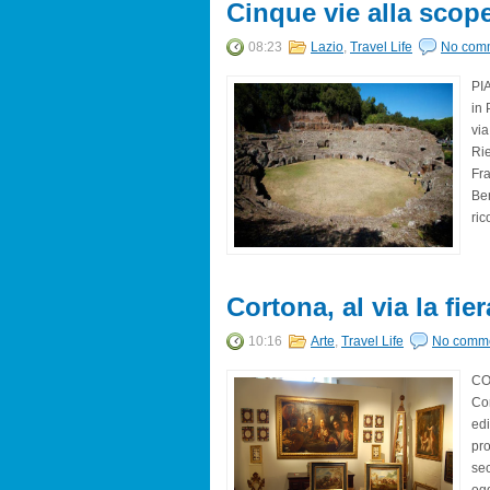
Cinque vie alla scope
08:23
Lazio
,
Travel Life
No com
PI
in 
via
Rie
Fra
Ben
ric
Cortona, al via la fie
10:16
Arte
,
Travel Life
No comm
CO
Cor
edi
pro
sec