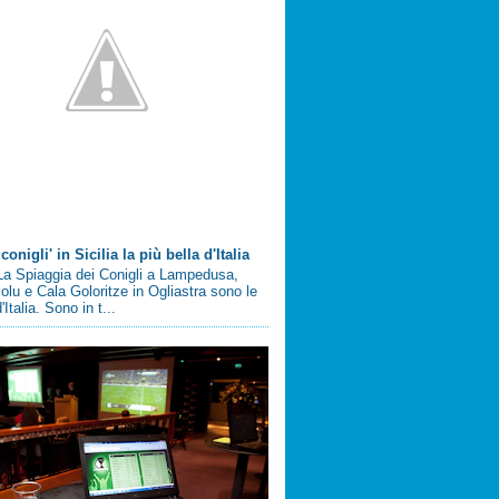
conigli' in Sicilia la più bella d'Italia
a Spiaggia dei Conigli a Lampedusa,
olu e Cala Goloritze in Ogliastra sono le
'Italia. Sono in t...