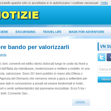
lizzando questo sito si accettano e si autorizzano i cookies necessari
+Info
CIERE
EXCURSIONS
TRAVEL LIFE
MADE FOR ADVENTURE
bre bando per valorizzarli
VN S
ents
i, torri, conventi ed edifici storici dislocati lungo le coste da Nord a
 dell'Italia da ristrutturare, modernizzare e mettere a reddito. In una
ola, valorizzare. Sono 20 i beni pubblici in mano alla Difesa o
l'Agenzia del Demanio che verranno messi a gara a settembre per
Ultimi
ere dati in concessione a privati ed essere trasformati in hotel,
ort o centri ambientalistici dal panorama mozzafiato. Ecco 5 tra i
 belli: Convento San...
LEGGI...