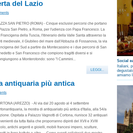
rta del Lazio
ments
AZZA SAN PIETRO (ROMA) - Cinque esclusivi percorsi che portano
Piazza San Pietro, a Roma, per l'udienza con Papa Francesco. La
 Francigena della Tuscia, l'itinerario della Valle Santa attraverso la
ti medievale, il Giubileo del mare dall'Abbazia di Fossanova, la via
ncigena del Sud a partire da Montecassino e i due percorsi di San
edetto e San Francesco che compiono tragitti diversi e si
ongiungono a Monterotondo: sono "I Cammini...
Social e
Italiani,
LEGGI...
degustato
amiamo la
ra antiquaria più antica
ents
RTONA (AREZZO) - Al via dal 20 agosto al 4 settembre
tonantiquaria, la mostra di antiquariato più antica d'Italia, alla 54/a
zione. Ospitata a Palazzo Vagnotti di Cortona, riunisce 32 antiquari
venienti da tutta Italia che proporranno dipinti del XVII e XVIII
olo, antichi argenti e gioielli, mobili francesi impero, sculture,