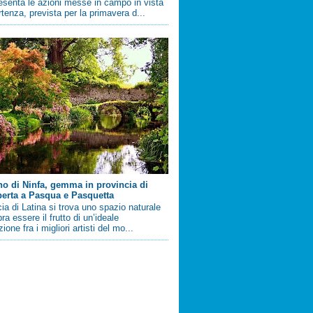
esenta le azioni messe in campo in vista
artenza, prevista per la primavera d...
ino di Ninfa, gemma in provincia di
perta a Pasqua e Pasquetta
cia di Latina si trova uno spazio naturale
a essere il frutto di un’ideale
ione fra i migliori artisti del mo...