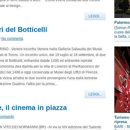
etti in ferro battuto e altro. Come eventi collaterali due mostre
ate al design...
LEGGI...
Palermo: 
(Simon /P
 del Botticelli
cuore del
la bella,
No comments
RINO - Venere incontra Venere nella Galleria Sabauda dei Musei
li di Torino. Un incontro unico, dal 19 luglio al 18 settembre, di due
re di Botticelli, entrambe datate 1490 ed entrambe ispirate
'omonima dea dipinta per la villa di Lorenzo di Pierfrancesco de'
ici nel 1486 e oggi conservata al Musei degli Uffizi di Firenze.
 vicina all'altra le due sorelle provengono l'una dalla torinese
lezione Gualino, l'altra per la prima...
LEGGI...
, il cinema in piazza
comments
Turismo 
ripresa
BARI - Me
N VITO DEI NORMANNI (BR) - Al via la XIV edizione del 'Salento