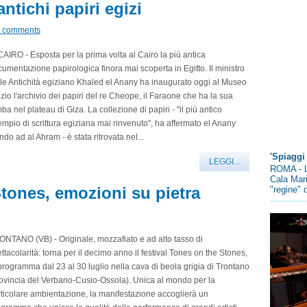
antichi papiri egizi
 comments
CAIRO - Esposta per la prima volta al Cairo la più antica
umentazione papirologica finora mai scoperta in Egitto. Il ministro
le Antichità egiziano Khaled el Anany ha inaugurato oggi al Museo
zio l'archivio dei papiri del re Cheope, il Faraone che ha la sua
ba nel plateau di Giza. La collezione di papiri - "il più antico
mpio di scrittura egiziana mai rinvenuto", ha affermato el Anany
ndo ad al Ahram - è stata ritrovata nel...
'Spiaggi 
LEGGI...
ROMA - L
Cala Mari
Stones, emozioni su pietra
"regine" d
NTANO (VB) - Originale, mozzafiato e ad alto tasso di
ttacolarità: torna per il decimo anno il festival Tones on the Stones,
programma dal 23 al 30 luglio nella cava di beola grigia di Trontano
ovincia del Verbano-Cusio-Ossola). Unica al mondo per la
ticolare ambientazione, la manifestazione accoglierà un