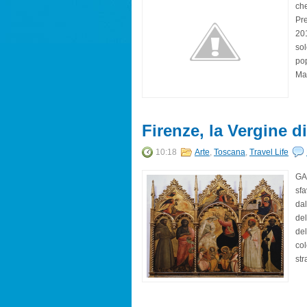
che
Pre
201
sol
pop
Mar
Firenze, la Vergine di
10:18
Arte
,
Toscana
,
Travel Life
GA
sfa
dal
del
del
col
str