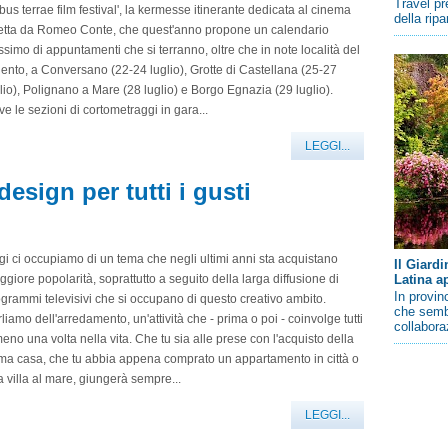
Travel pr
ibus terrae film festival', la kermesse itinerante dedicata al cinema
della rip
retta da Romeo Conte, che quest'anno propone un calendario
tissimo di appuntamenti che si terranno, oltre che in note località del
ento, a Conversano (22-24 luglio), Grotte di Castellana (25-27
lio), Polignano a Mare (28 luglio) e Borgo Egnazia (29 luglio).
e le sezioni di cortometraggi in gara...
LEGGI...
esign per tutti i gusti
i ci occupiamo di un tema che negli ultimi anni sta acquistano
Il Giard
Latina a
giore popolarità, soprattutto a seguito della larga diffusione di
In provin
grammi televisivi che si occupano di questo creativo ambito.
che sembr
liamo dell'arredamento, un'attività che - prima o poi - coinvolge tutti
collaboraz
eno una volta nella vita. Che tu sia alle prese con l'acquisto della
ma casa, che tu abbia appena comprato un appartamento in città o
 villa al mare, giungerà sempre...
LEGGI...