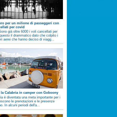
ero per un milione di passeggeri con
ellati per covid
no già oltre 6000 i voli cancellati per
questo il drammatico dato che colpito i
i aerei che hanno deciso di viagg...
 la Calabria in camper con Goboony
ia è diventata una meta importante per i
crescono le prenotazioni e le presenze
. In alcuni periodi dell'a...