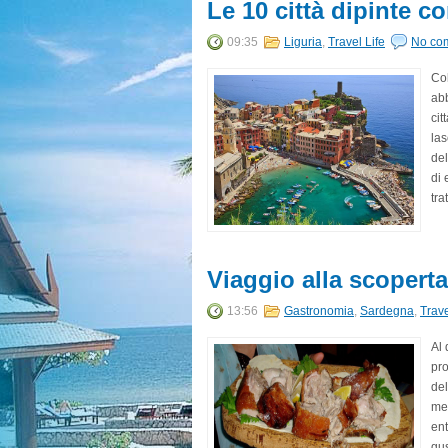
Le 10 città dipinte c
09:35
Liguria
,
Travel Life
No co
Col
ab
cit
las
del
di 
tra
Viaggio alla scoperta 
13:56
Gastronomia
,
Sardegna
,
Trave
Al 
pro
del
med
ent
gus