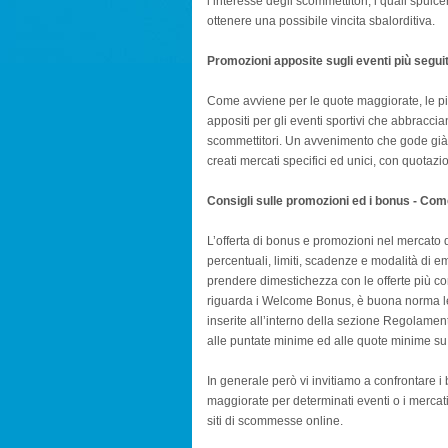
l’interesse degli scommettitori, i quali spulc
ottenere una possibile vincita sbalorditiva.
Promozioni apposite sugli eventi più seguiti
Come avviene per le quote maggiorate, le p
appositi per gli eventi sportivi che abbracc
scommettitori. Un avvenimento che gode già
creati mercati specifici ed unici, con quotazi
Consigli sulle promozioni ed i bonus - Come
L’offerta di bonus e promozioni nel mercato de
percentuali, limiti, scadenze e modalità di e
prendere dimestichezza con le offerte più c
riguarda i Welcome Bonus, è buona norma leg
inserite all’interno della sezione Regolamen
alle puntate minime ed alle quote minime su c
In generale però vi invitiamo a confrontare 
maggiorate per determinati eventi o i mercat
siti di scommesse online.