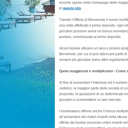
enorme spazio nella homepage delle maggior
di
questo sito
.
Tramite l’Offerta di Benvenuto il nuovo iscritt
una volta effettuato il primo deposito: ogni 
giocatori possono avere un bonus monetario
puntare, commisurata al primo deposito.
Alcuni bookie attuano un vero e proprio prog
Benvenuto, per cui si può sbloccare parte di
sempre più giocatori siano attivi regolarmente
Quote maggiorate e moltiplicatori - Come s
Al fine di aumentare l’interesse ed il numer
cartello), la maggior parte delle società di 
proposito, le quotazioni di un determinato 
giocatori a scommettere su tale mercato.
I bookmakers offrono anche il bonus moltipl
all’aumentare dei match inseriti nella stess
offerta dal bookie (secondo criteri inseriti 