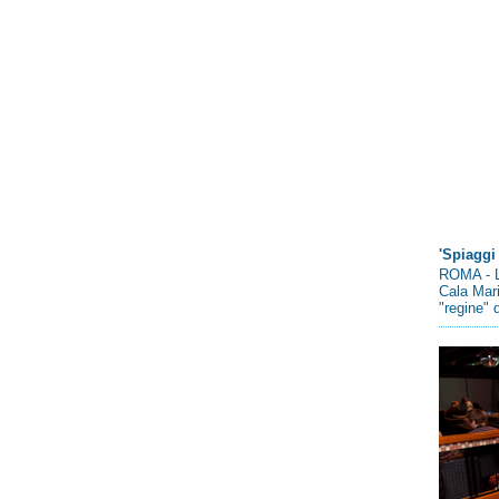
'Spiaggi 
ROMA - L
Cala Mari
"regine" d