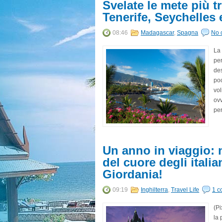
Svelate le mete più tr
Tenerife, Seychelles
08:46
Madagascar
,
Spagna
No 
La 
per
des
poc
vol
ovv
per
Un anno in viaggio: n
del cuore degli itali
Giordania!
09:19
Inghilterra
,
Travel Life
1 c
(P
la 