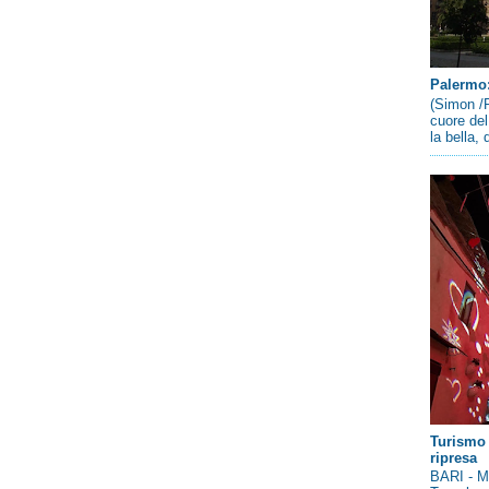
Palermo: 
(Simon /P
cuore del
la bella,
Turismo 
ripresa
BARI - Me