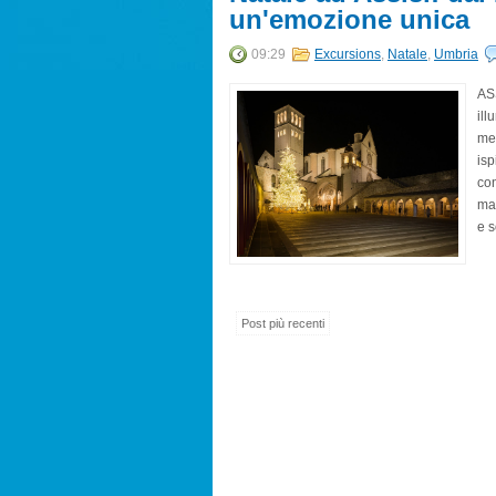
un'emozione unica
09:29
Excursions
,
Natale
,
Umbria
AS
ill
mes
isp
con
mag
e s
Post più recenti