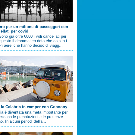
ero per un milione di passeggeri con
ellati per covid
no già oltre 6000 i voli cancellati per
questo il drammatico dato che colpito i
i aerei che hanno deciso di viagg...
 la Calabria in camper con Goboony
ia è diventata una meta importante per i
crescono le prenotazioni e le presenze
. In alcuni periodi dell'a...