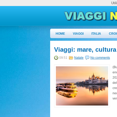
Uti
HOME
VIAGGI
ITALIA
CRO
Viaggi: mare, cultur
09:51
Natale
No comments
(Bu
eno
202
del
cre
nec
ven