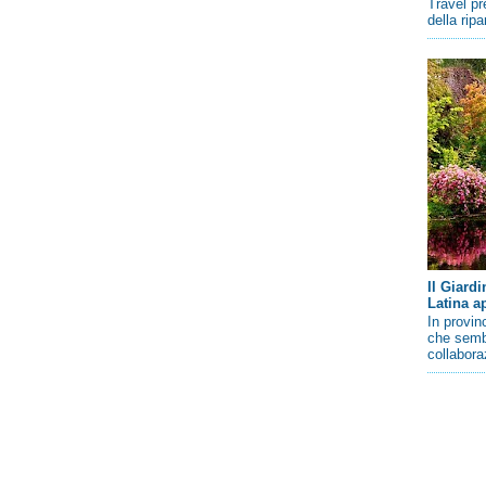
Travel pr
della rip
Il Giard
Latina a
In provin
che sembr
collaboraz