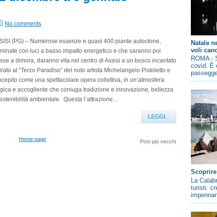
No comments
SISI (PG) – Numerose essenze e quasi 400 piante autoctone,
Natale n
voli canc
uminate con luci a basso impatto energetico e che saranno poi
ROMA - So
se a dimora, daranno vita nel centro di Assisi a un bosco incantato
covid. È 
irato al “Terzo Paradiso” del noto artista Michelangelo Pistoletto e
passegger
cepito come una spettacolare opera collettiva, in un’atmosfera
ica e accogliente che coniuga tradizione e innovazione, bellezza
ostenibilità ambientale. Questa l’attrazione...
LEGGI...
Home page
Post più vecchi
Scoprire
La Calabr
turisti: 
impennano