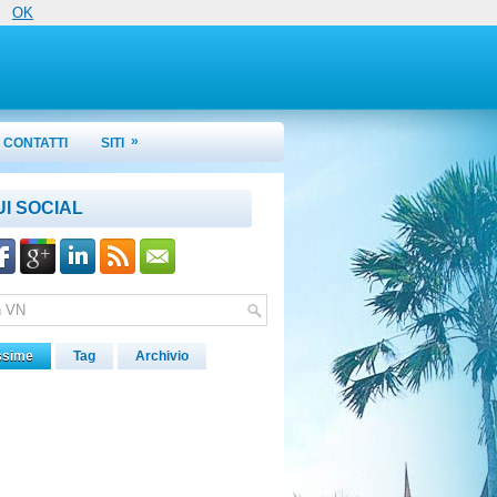
OK
»
CONTATTI
SITI
UI SOCIAL
ssime
Tag
Archivio