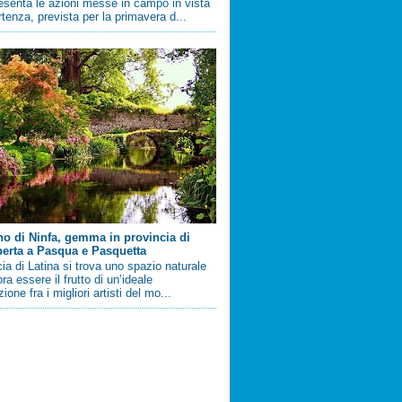
esenta le azioni messe in campo in vista
artenza, prevista per la primavera d...
ino di Ninfa, gemma in provincia di
perta a Pasqua e Pasquetta
cia di Latina si trova uno spazio naturale
a essere il frutto di un’ideale
ione fra i migliori artisti del mo...