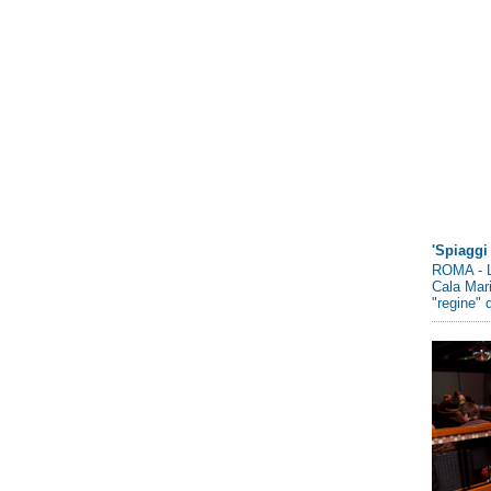
'Spiaggi 
ROMA - L
Cala Mari
"regine" d