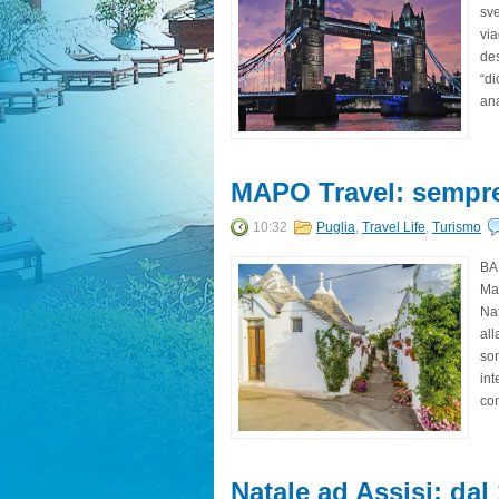
sve
via
des
“di
ana
MAPO Travel: sempre 
10:32
Puglia
,
Travel Life
,
Turismo
BAR
Map
Nat
all
son
int
com
Natale ad Assisi: da