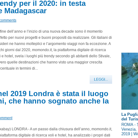
endy per il 2020: in testa
 e Madagascar
comments
fine dell’anno e l’inizio di una nuova decade sono il momento
fetto per nuovi progetti e buoni propositi da realizzare. Gli italiani di
ideri ne hanno molteplici e l’argomento viaggi non fa eccezione. A
hi giorni dal 2020, momondo.it, la piattaforma digitale di ricerca
i e hotel, svela i luoghi più trendy secondo gli abitanti dello Stivale,
ero quelle destinazioni che hanno visto una maggior crescita
centuale in termini di...
LEGGI...
el 2019 Londra è stata il luogo
ani, che hanno sognato anche la
La Pugli
omment
del Tur
ROMA - S
Venezia, 
ixabay) LONDRA - A un passo dalla chiusura dell’anno, momondo.it,
2019 | Wo
piattaforma digitale di ricerca voli e hotel, ha analizzato i propri dati