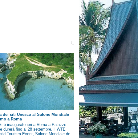
a dei siti Unesco al Salone Mondiale
ismo a Roma
i è inaugurato ieri a Roma a Palazzo
e durerà fino al 28 settembre, il WTE
rld Tourism Event, Salone Mondiale de...