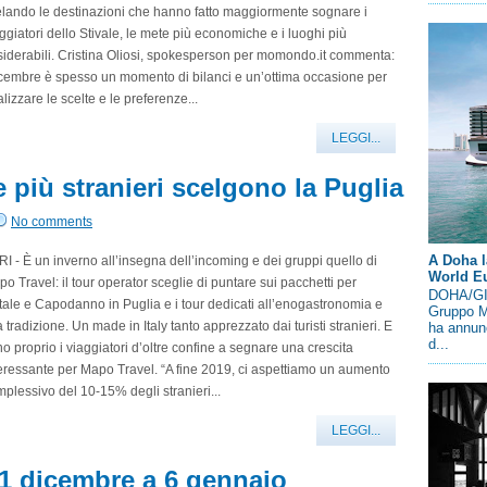
lando le destinazioni che hanno fatto maggiormente sognare i
ggiatori dello Stivale, le mete più economiche e i luoghi più
iderabili. Cristina Oliosi, spokesperson per momondo.it commenta:
cembre è spesso un momento di bilanci e un’ottima occasione per
lizzare le scelte e le preferenze...
LEGGI...
più stranieri scelgono la Puglia
No comments
A Doha l
I - È un inverno all’insegna dell’incoming e dei gruppi quello di
World E
o Travel: il tour operator sceglie di puntare sui pacchetti per
DOHA/GIN
ale e Capodanno in Puglia e i tour dedicati all’enogastronomia e
Gruppo M
a tradizione. Un made in Italy tanto apprezzato dai turisti stranieri. E
ha annunc
d...
o proprio i viaggiatori d’oltre confine a segnare una crescita
eressante per Mapo Travel. “A fine 2019, ci aspettiamo un aumento
plessivo del 10-15% degli stranieri...
LEGGI...
l 1 dicembre a 6 gennaio