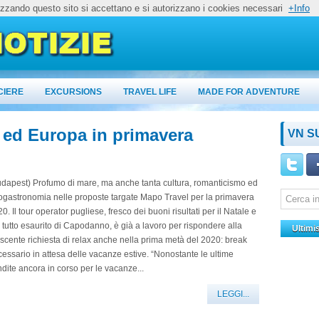
lizzando questo sito si accettano e si autorizzano i cookies necessari
+Info
CIERE
EXCURSIONS
TRAVEL LIFE
MADE FOR ADVENTURE
a ed Europa in primavera
VN S
dapest) Profumo di mare, ma anche tanta cultura, romanticismo ed
gastronomia nelle proposte targate Mapo Travel per la primavera
0. Il tour operator pugliese, fresco dei buoni risultati per il Natale e
 tutto esaurito di Capodanno, è già a lavoro per rispondere alla
Ultimi
scente richiesta di relax anche nella prima metà del 2020: break
essario in attesa delle vacanze estive. “Nonostante le ultime
dite ancora in corso per le vacanze...
LEGGI...