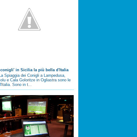
conigli' in Sicilia la più bella d'Italia
a Spiaggia dei Conigli a Lampedusa,
olu e Cala Goloritze in Ogliastra sono le
'Italia. Sono in t...