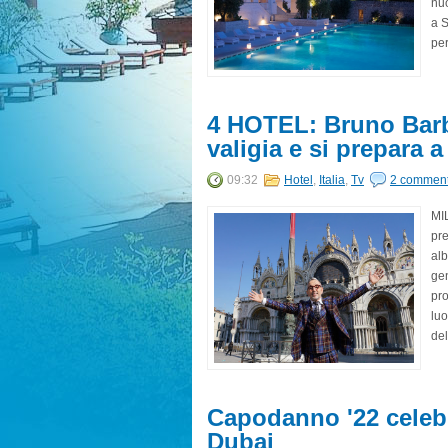
nuo
a S
per
4 HOTEL: Bruno Barb
valigia e si prepara 
09:32
Hotel
,
Italia
,
Tv
2 commen
MIL
pre
alb
gen
pro
luo
del
Capodanno '22 celebr
Dubai