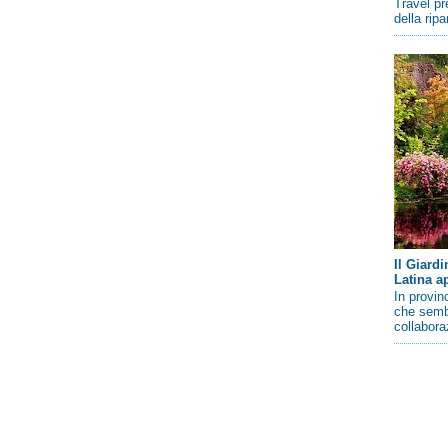
Travel pr
della rip
Il Giard
Latina a
In provin
che sembr
collaboraz