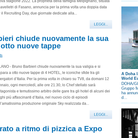
va stagione 2022. La proprietà della famiglia Melpignano, situata
avelletri di Fasano, annuncia per la prima volta una doppia data
 il Recruiting Day, due giornate dedicate alla...
LEGGI...
ieri chiude nuovamente la sua
a otto nuove tappe
ts
ANO - Bruno Barbieri chiude nuovamente la sua valigia e si
para a otto nuove tappe di 4 HOTEL, le iconiche sfide tra gli
A Doha l
World E
ergatori d’Italia. Per la prima volta in chiaro su TV8, da domani 12
DOHA/GIN
naio, ogni mercoledì, alle ore 21.30, lo Chef stellato sarà
Gruppo M
tagonista e temutissimo arbitro delle gare tra gli hotel di alcuni dei
ha annunc
ghi più affascinanti d’Italia, nel nuovo ciclo di episodi
d...
l’amatissima produzione originale Sky realizzata da...
LEGGI...
ato a ritmo di pizzica a Expo