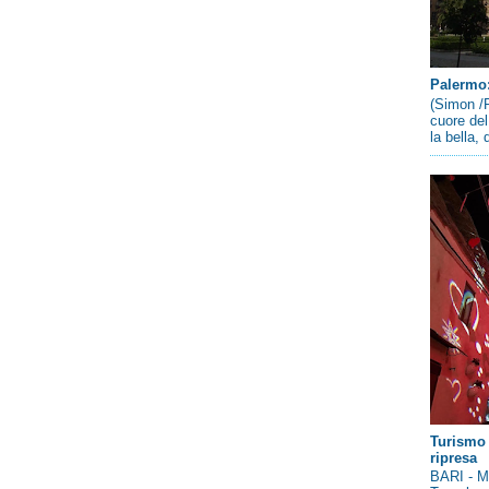
Palermo: 
(Simon /P
cuore del
la bella,
Turismo 
ripresa
BARI - Me