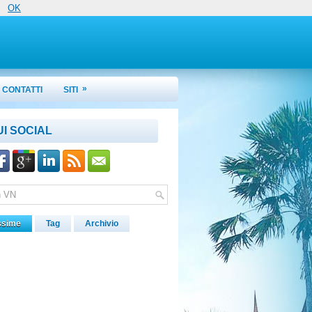
OK
»
CONTATTI
SITI
UI SOCIAL
ssime
Tag
Archivio