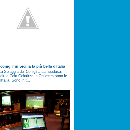
conigli' in Sicilia la più bella d'Italia
a Spiaggia dei Conigli a Lampedusa,
olu e Cala Goloritze in Ogliastra sono le
'Italia. Sono in t...