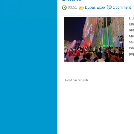
03:51
Dubai
,
Expo
1 comment
DU
lun
ora
Med
sal
ina
pop
Post più recenti