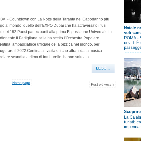
BAI - Countdown con La Notte della Taranta nel Capodanno più
go al mondo, quello dell’EXPO Dubai che ha attraversato i fusi
Natale n
ri dei 192 Paesi partecipanti alla prima Esposizione Universale in
voli canc
ROMA - So
ioriente.Il Padiglione Italia ha scelto l’Orchestra Popolare
covid. È 
entina, ambasciatrice ufficiale della pizzica nel mondo, per
passegger
ugurare il 2022.Centinaia i visitatori che attratti dalla musica
olare scandita a ritmo di tamburello, hanno salutato...
LEGGI...
Home page
Post più vecchi
Scoprire
La Calabr
turisti: 
impennano