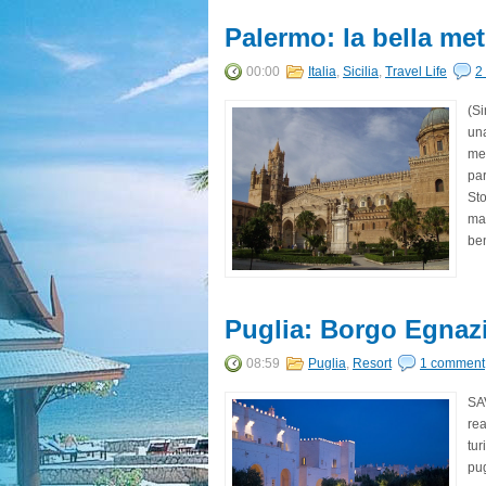
Palermo: la bella metr
00:00
Italia
,
Sicilia
,
Travel Life
2
(Si
una
met
par
Sto
mai
ben
Puglia: Borgo Egnazia
08:59
Puglia
,
Resort
1 comment
SA
rea
tur
pug