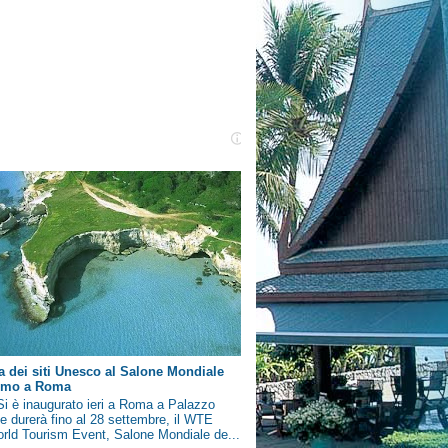
a dei siti Unesco al Salone Mondiale
ismo a Roma
i è inaugurato ieri a Roma a Palazzo
e durerà fino al 28 settembre, il WTE
rld Tourism Event, Salone Mondiale de...