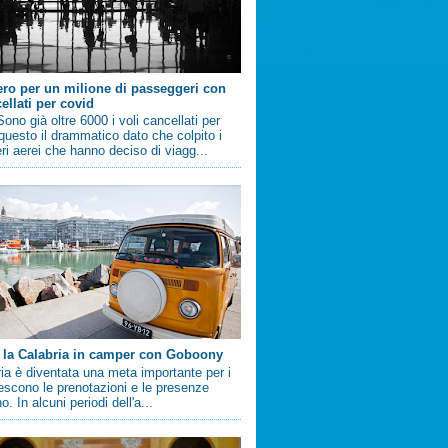
ero per un milione di passeggeri con
ellati per covid
no già oltre 6000 i voli cancellati per
questo il drammatico dato che colpito i
i aerei che hanno deciso di viagg...
 la Calabria in camper con Goboony
ia è diventata una meta importante per i
crescono le prenotazioni e le presenze
. In alcuni periodi dell'a...