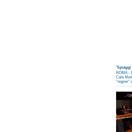
'Spiaggi 
ROMA - L
Cala Mari
"regine" d