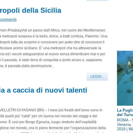
opoli della Sicilia
 comments
mon /Pixabay)Ad un passo dall’Africa, nel cuore del Mediterraneo:
 metropoli sospesa è la bella, dolce, a tratti confusa, Palermo. Una
ropoli tutta da scoprire e conoscere per poter dire di conoscere il
ticolare animo siciliano. E’ una metropoli che ha attraversato la
ria ed i secoli adeguandosi al nuovo senza dimenticare mai e poi
 il passato, è stato terra di conquista e porto sicuro e, sappiamo
e, è passata dalla dominazione...
LEGGI...
 a caccia di nuovi talenti
VELLETRI DI FASANO (BR) – I mesi più freddi dell’anno sono in
La Pugli
del Tur
ltà quelli più “caldi” per chi lavora nel mondo dei viaggi e del
ROMA - S
ismo. È così per Borgo Egnazia, luogo simbolo dell’ospitalità
Venezia, 
liese nel mondo, ora in pieno fermento per l’organizzazione della
2019 | Wo