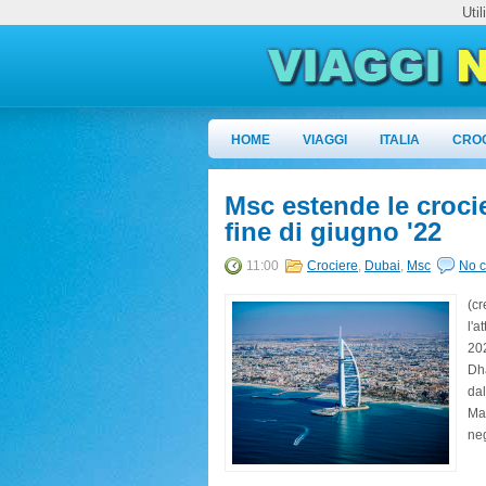
Uti
HOME
VIAGGI
ITALIA
CRO
Msc estende le crocie
fine di giugno '22
11:00
Crociere
,
Dubai
,
Msc
No 
(c
l'a
202
Dha
dal
Mar
neg