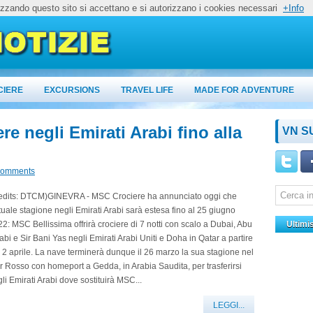
lizzando questo sito si accettano e si autorizzano i cookies necessari
+Info
CIERE
EXCURSIONS
TRAVEL LIFE
MADE FOR ADVENTURE
re negli Emirati Arabi fino alla
VN S
comments
redits: DTCM)GINEVRA - MSC Crociere ha annunciato oggi che
ttuale stagione negli Emirati Arabi sarà estesa fino al 25 giugno
2: MSC Bellissima offrirà crociere di 7 notti con scalo a Dubai, Abu
Ultimi
bi e Sir Bani Yas negli Emirati Arabi Uniti e Doha in Qatar a partire
 2 aprile. La nave terminerà dunque il 26 marzo la sua stagione nel
 Rosso con homeport a Gedda, in Arabia Saudita, per trasferirsi
li Emirati Arabi dove sostituirà MSC...
LEGGI...