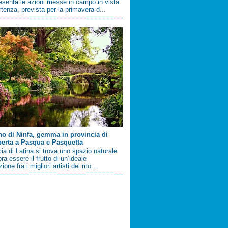
esenta le azioni messe in campo in vista
artenza, prevista per la primavera d...
ino di Ninfa, gemma in provincia di
perta a Pasqua e Pasquetta
cia di Latina si trova uno spazio naturale
a essere il frutto di un’ideale
ione fra i migliori artisti del mo...