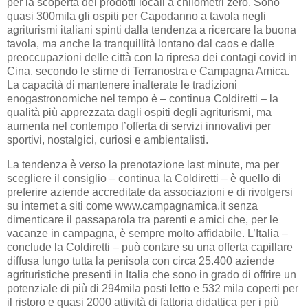
per la scoperta dei prodotti locali a chilometri zero. Sono
quasi 300mila gli ospiti per Capodanno a tavola negli
agriturismi italiani spinti dalla tendenza a ricercare la buona
tavola, ma anche la tranquillità lontano dal caos e dalle
preoccupazioni delle città con la ripresa dei contagi covid in
Cina, secondo le stime di Terranostra e Campagna Amica.
La capacità di mantenere inalterate le tradizioni
enogastronomiche nel tempo è – continua Coldiretti – la
qualità più apprezzata dagli ospiti degli agriturismi, ma
aumenta nel contempo l’offerta di servizi innovativi per
sportivi, nostalgici, curiosi e ambientalisti.
La tendenza è verso la prenotazione last minute, ma per
scegliere il consiglio – continua la Coldiretti – è quello di
preferire aziende accreditate da associazioni e di rivolgersi
su internet a siti come www.campagnamica.it senza
dimenticare il passaparola tra parenti e amici che, per le
vacanze in campagna, è sempre molto affidabile. L’Italia –
conclude la Coldiretti – può contare su una offerta capillare
diffusa lungo tutta la penisola con circa 25.400 aziende
agrituristiche presenti in Italia che sono in grado di offrire un
potenziale di più di 294mila posti letto e 532 mila coperti per
il ristoro e quasi 2000 attività di fattoria didattica per i più