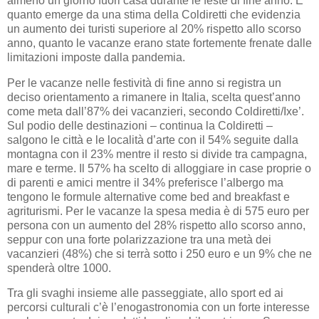
almeno un giorno fuori casa durante le feste di fine anno. E’
quanto emerge da una stima della Coldiretti che evidenzia
un aumento dei turisti superiore al 20% rispetto allo scorso
anno, quanto le vacanze erano state fortemente frenate dalle
limitazioni imposte dalla pandemia.
Per le vacanze nelle festività di fine anno si registra un
deciso orientamento a rimanere in Italia, scelta quest’anno
come meta dall’87% dei vacanzieri, secondo Coldiretti/Ixe’.
Sul podio delle destinazioni – continua la Coldiretti –
salgono le città e le località d’arte con il 54% seguite dalla
montagna con il 23% mentre il resto si divide tra campagna,
mare e terme. Il 57% ha scelto di alloggiare in case proprie o
di parenti e amici mentre il 34% preferisce l’albergo ma
tengono le formule alternative come bed and breakfast e
agriturismi. Per le vacanze la spesa media è di 575 euro per
persona con un aumento del 28% rispetto allo scorso anno,
seppur con una forte polarizzazione tra una metà dei
vacanzieri (48%) che si terrà sotto i 250 euro e un 9% che ne
spenderà oltre 1000.
Tra gli svaghi insieme alle passeggiate, allo sport ed ai
percorsi culturali c’è l’enogastronomia con un forte interesse