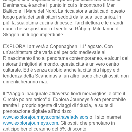
Danimarca, è anche il punto in cui si incontrano il Mar
Baltico e il Mare del Nord. La ricca storia artistica di questo
luogo parla dei tanti pittori sedotti dalla sua luce unica. In
più, la sua ottima cucina di pesce, l'architettura e le grandi
dune che si spostano col vento su Råbjerg Mile fanno di
Skagen un luogo imperdibile.
EXPLORA I arriverà a Copenaghen il 1° agosto. Con
un'architettura che varia dal periodo medievale al
Rinascimento fino al panorama contemporaneo, e alcuni dei
ristoranti migliori al mondo, questa città è un vero centro
culturale. Ed è senza dubbio anche la città più hippy e di
tendenza della Scandinavia, un altro luogo che gli ospiti non
dimenticheranno mai.
Il “Viaggio inaugurale attraverso fiordi meravigliosi e oltre il
Circolo polare artico” di Explora Journeys è ora prenotabile
tramite il proprio agente di viaggi di fiducia, la suite di
prenotazione digitale all'indirizzo
www.explorajourneys.com/traveladvisors
o il sito internet
www.explorajourneys.com
. Gli ospiti che prenotano in
anticipo beneficeranno del 5% di sconto.