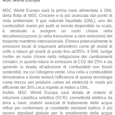
MSC World Europa
MSC World Europa sarà la prima nave alimentata a GNL
della flotta di MSC Crociere e la più avanzata dal punto di
vista ambientale. Il gas naturale liquefatto (GNL), uno dei
combustibili marini più puliti al mondo disponibile su scala,
è destinato a svolgere un ruolo chiave nella
decarbonizzazione (o nella transizione a zero emissioni) del
trasporto marittimo internazionale. Elimina potenzialmente le
emissioni locali di inquinanti atmosferici come gli ossidi di
zolfo e riduce gli ossidi di azoto fino all'85%. Il GNL svolge
inoltre un ruolo chiave nella mitigazione dei cambiamenti
climatici, in quanto riduce le emissioni di CO2 del 25% e sta
aprendo la strada all'adozione di combustibili non fossili
sostenibili, tra cui l'idrogeno verde. Una cella a combustibile
dimostrativa a bordo testerà l'efficienza di questa tecnologia
come mezzo per produrre calore ed elettricità in modo più
efficiente del 30% circa rispetto ai motori a GNL.
Inoltre, MSC World Europa sarà dotata di sistemi di
riduzione catalitica selettiva (SCR), connettività elettrica da
terra a nave, sistemi avanzati di trattamento delle acque
reflue per conformarsi al cosiddetto standard baltico, il più
severo standard globale per lo smaltimento delle acque