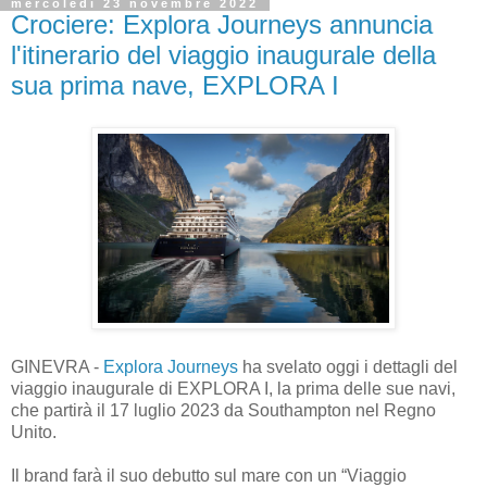
mercoledì 23 novembre 2022
Crociere: Explora Journeys annuncia
l'itinerario del viaggio inaugurale della
sua prima nave, EXPLORA I
GINEVRA -
Explora Journeys
ha svelato oggi i dettagli del
viaggio inaugurale di EXPLORA I, la prima delle sue navi,
che partirà il 17 luglio 2023 da Southampton nel Regno
Unito.
Il brand farà il suo debutto sul mare con un “Viaggio