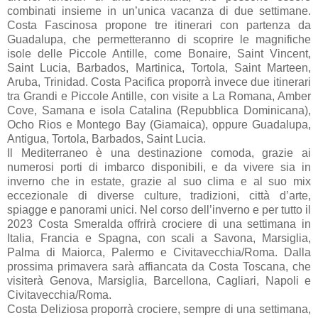
combinati insieme in un’unica vacanza di due settimane.
Costa Fascinosa propone tre itinerari con partenza da
Guadalupa, che permetteranno di scoprire le magnifiche
isole delle Piccole Antille, come Bonaire, Saint Vincent,
Saint Lucia, Barbados, Martinica, Tortola, Saint Marteen,
Aruba, Trinidad. Costa Pacifica proporrà invece due itinerari
tra Grandi e Piccole Antille, con visite a La Romana, Amber
Cove, Samana e isola Catalina (Repubblica Dominicana),
Ocho Rios e Montego Bay (Giamaica), oppure Guadalupa,
Antigua, Tortola, Barbados, Saint Lucia.
Il Mediterraneo è una destinazione comoda, grazie ai
numerosi porti di imbarco disponibili, e da vivere sia in
inverno che in estate, grazie al suo clima e al suo mix
eccezionale di diverse culture, tradizioni, città d’arte,
spiagge e panorami unici. Nel corso dell’inverno e per tutto il
2023 Costa Smeralda offrirà crociere di una settimana in
Italia, Francia e Spagna, con scali a Savona, Marsiglia,
Palma di Maiorca, Palermo e Civitavecchia/Roma. Dalla
prossima primavera sarà affiancata da Costa Toscana, che
visiterà Genova, Marsiglia, Barcellona, Cagliari, Napoli e
Civitavecchia/Roma.
Costa Deliziosa proporrà crociere, sempre di una settimana,