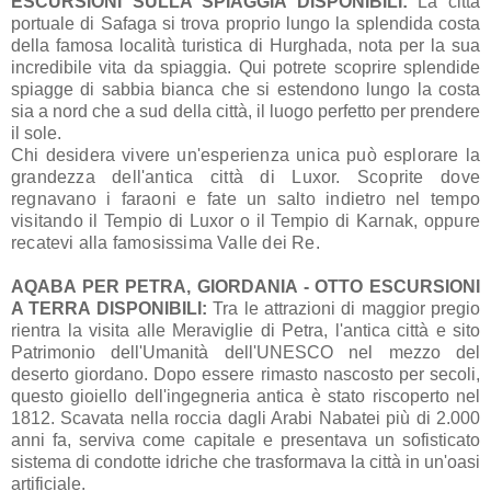
ESCURSIONI SULLA SPIAGGIA DISPONIBILI:
La città
portuale di Safaga si trova proprio lungo la splendida costa
della famosa località turistica di Hurghada, nota per la sua
incredibile vita da spiaggia. Qui potrete scoprire splendide
spiagge di sabbia bianca che si estendono lungo la costa
sia a nord che a sud della città, il luogo perfetto per prendere
il sole.
Chi desidera vivere un'esperienza unica può esplorare la
grandezza dell'antica città di Luxor. Scoprite dove
regnavano i faraoni e fate un salto indietro nel tempo
visitando il Tempio di Luxor o il Tempio di Karnak, oppure
recatevi alla famosissima Valle dei Re.
AQABA PER PETRA, GIORDANIA - OTTO ESCURSIONI
A TERRA DISPONIBILI:
Tra le attrazioni di maggior pregio
rientra la visita alle Meraviglie di Petra, l'antica città e sito
Patrimonio dell'Umanità dell'UNESCO nel mezzo del
deserto giordano. Dopo essere rimasto nascosto per secoli,
questo gioiello dell'ingegneria antica è stato riscoperto nel
1812. Scavata nella roccia dagli Arabi Nabatei più di 2.000
anni fa, serviva come capitale e presentava un sofisticato
sistema di condotte idriche che trasformava la città in un'oasi
artificiale.