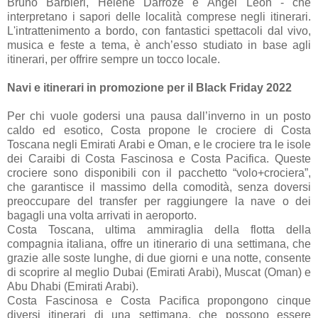
Bruno Barbieri, Hélène Darroze e Ángel León - che
interpretano i sapori delle località comprese negli itinerari.
L'intrattenimento a bordo, con fantastici spettacoli dal vivo,
musica e feste a tema, è anch’esso studiato in base agli
itinerari, per offrire sempre un tocco locale.
Navi e itinerari in promozione per il Black Friday 2022
Per chi vuole godersi una pausa dall’inverno in un posto
caldo ed esotico, Costa propone le crociere di Costa
Toscana negli Emirati Arabi e Oman, e le crociere tra le isole
dei Caraibi di Costa Fascinosa e Costa Pacifica. Queste
crociere sono disponibili con il pacchetto “volo+crociera”,
che garantisce il massimo della comodità, senza doversi
preoccupare del transfer per raggiungere la nave o dei
bagagli una volta arrivati in aeroporto.
Costa Toscana, ultima ammiraglia della flotta della
compagnia italiana, offre un itinerario di una settimana, che
grazie alle soste lunghe, di due giorni e una notte, consente
di scoprire al meglio Dubai (Emirati Arabi), Muscat (Oman) e
Abu Dhabi (Emirati Arabi).
Costa Fascinosa e Costa Pacifica propongono cinque
diversi itinerari di una settimana, che possono essere