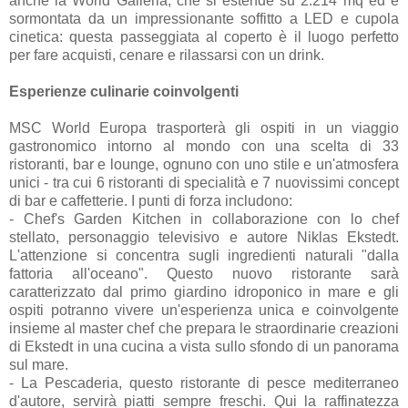
anche la World Galleria, che si estende su 2.214 mq ed è
sormontata da un impressionante soffitto a LED e cupola
cinetica: questa passeggiata al coperto è il luogo perfetto
per fare acquisti, cenare e rilassarsi con un drink.
Esperienze culinarie coinvolgenti
MSC World Europa trasporterà gli ospiti in un viaggio
gastronomico intorno al mondo con una scelta di 33
ristoranti, bar e lounge, ognuno con uno stile e un'atmosfera
unici - tra cui 6 ristoranti di specialità e 7 nuovissimi concept
di bar e caffetterie. I punti di forza includono:
- Chef's Garden Kitchen in collaborazione con lo chef
stellato, personaggio televisivo e autore Niklas Ekstedt.
L'attenzione si concentra sugli ingredienti naturali "dalla
fattoria all'oceano". Questo nuovo ristorante sarà
caratterizzato dal primo giardino idroponico in mare e gli
ospiti potranno vivere un'esperienza unica e coinvolgente
insieme al master chef che prepara le straordinarie creazioni
di Ekstedt in una cucina a vista sullo sfondo di un panorama
sul mare.
- La Pescaderia, questo ristorante di pesce mediterraneo
d'autore, servirà piatti sempre freschi. Qui la raffinatezza