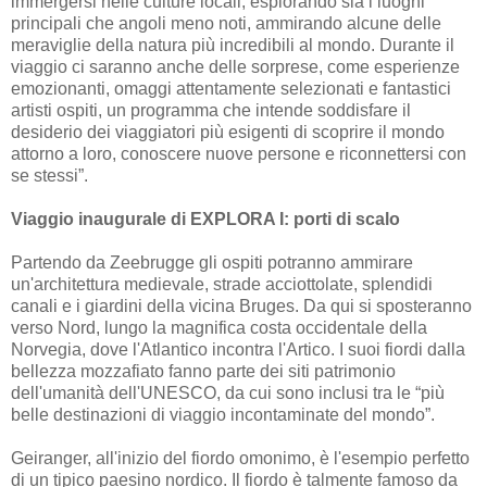
immergersi nelle culture locali, esplorando sia i luoghi
principali che angoli meno noti, ammirando alcune delle
meraviglie della natura più incredibili al mondo. Durante il
viaggio ci saranno anche delle sorprese, come esperienze
emozionanti, omaggi attentamente selezionati e fantastici
artisti ospiti, un programma che intende soddisfare il
desiderio dei viaggiatori più esigenti di scoprire il mondo
attorno a loro, conoscere nuove persone e riconnettersi con
se stessi”.
Viaggio inaugurale di EXPLORA I: porti di scalo
Partendo da Zeebrugge gli ospiti potranno ammirare
un'architettura medievale, strade acciottolate, splendidi
canali e i giardini della vicina Bruges. Da qui si sposteranno
verso Nord, lungo la magnifica costa occidentale della
Norvegia, dove l'Atlantico incontra l'Artico. I suoi fiordi dalla
bellezza mozzafiato fanno parte dei siti patrimonio
dell'umanità dell'UNESCO, da cui sono inclusi tra le “più
belle destinazioni di viaggio incontaminate del mondo”.
Geiranger, all'inizio del fiordo omonimo, è l'esempio perfetto
di un tipico paesino nordico. Il fiordo è talmente famoso da