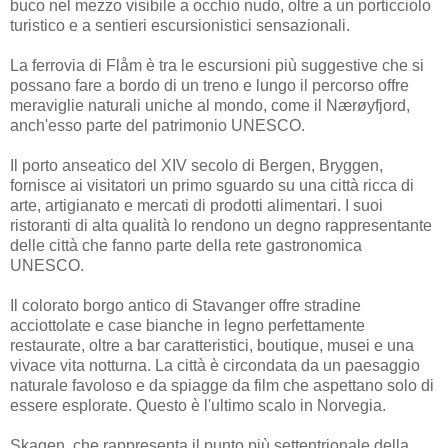
buco nel mezzo visibile a occhio nudo, oltre a un porticciolo
turistico e a sentieri escursionistici sensazionali.
La ferrovia di Flåm è tra le escursioni più suggestive che si
possano fare a bordo di un treno e lungo il percorso offre
meraviglie naturali uniche al mondo, come il Nærøyfjord,
anch'esso parte del patrimonio UNESCO.
Il porto anseatico del XIV secolo di Bergen, Bryggen,
fornisce ai visitatori un primo sguardo su una città ricca di
arte, artigianato e mercati di prodotti alimentari. I suoi
ristoranti di alta qualità lo rendono un degno rappresentante
delle città che fanno parte della rete gastronomica
UNESCO.
Il colorato borgo antico di Stavanger offre stradine
acciottolate e case bianche in legno perfettamente
restaurate, oltre a bar caratteristici, boutique, musei e una
vivace vita notturna. La città è circondata da un paesaggio
naturale favoloso e da spiagge da film che aspettano solo di
essere esplorate. Questo è l'ultimo scalo in Norvegia.
Skagen, che rappresenta il punto più settentrionale della