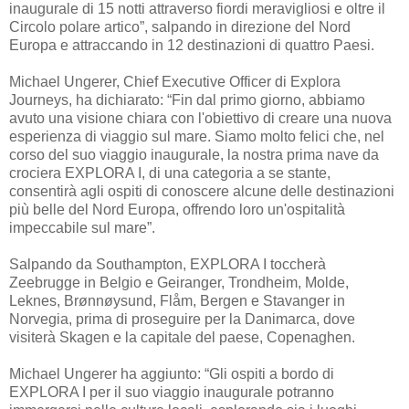
inaugurale di 15 notti attraverso fiordi meravigliosi e oltre il
Circolo polare artico”, salpando in direzione del Nord
Europa e attraccando in 12 destinazioni di quattro Paesi.
Michael Ungerer, Chief Executive Officer di Explora
Journeys, ha dichiarato: “Fin dal primo giorno, abbiamo
avuto una visione chiara con l'obiettivo di creare una nuova
esperienza di viaggio sul mare. Siamo molto felici che, nel
corso del suo viaggio inaugurale, la nostra prima nave da
crociera EXPLORA I, di una categoria a se stante,
consentirà agli ospiti di conoscere alcune delle destinazioni
più belle del Nord Europa, offrendo loro un'ospitalità
impeccabile sul mare”.
Salpando da Southampton, EXPLORA I toccherà
Zeebrugge in Belgio e Geiranger, Trondheim, Molde,
Leknes, Brønnøysund, Flåm, Bergen e Stavanger in
Norvegia, prima di proseguire per la Danimarca, dove
visiterà Skagen e la capitale del paese, Copenaghen.
Michael Ungerer ha aggiunto: “Gli ospiti a bordo di
EXPLORA I per il suo viaggio inaugurale potranno