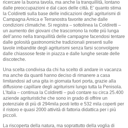
ricercare la buona tavola, ma anche la tranquillità, lontano
dalle preoccupazioni e dal caos delle città. E’ quanto stima
la Coldiretti sulla base delle indicazioni degli agriturismi di
Campagna Amica e Terranostra favorite anche dalle
condizioni climatiche. Si registra – sottolinea la Coldiretti –
un aumento dei giovani che trascorrono la notte più lunga
dell’anno nella tranquillità delle campagne facendosi tentare
dalle golosità gastronomiche tradizionali presenti sulle
tavole imbandite degli agriturismi senza farsi sconvolgere
dalle chiassose feste in piazza e dalle lunghe serate delle
discoteche.
Una scelta condivisa da chi ha scelto di andare in vacanza
ma anche da quanti hanno deciso di rimanere a casa
limitandosi ad una gita in giornata fuori porta, grazie alla
diffusione capillare degli agriturismi lungo tutta la Penisola.
L’Italia – continua la Coldiretti – può contare su circa 25.400
aziende agrituristiche che sono in grado di offrire un
potenziale di più di 294mila posti letto e 532 mila coperti per
il ristoro e quasi 2000 attività di fattoria didattica per i più
piccoli.
La riscoperta della natura, ma soprattutto della voglia di