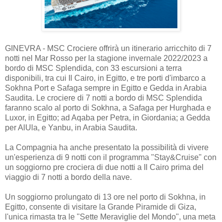
GINEVRA - MSC Crociere offrirà un itinerario arricchito di 7
notti nel Mar Rosso per la stagione invernale 2022/2023 a
bordo di MSC Splendida, con 33 escursioni a terra
disponibili, tra cui Il Cairo, in Egitto, e tre porti d'imbarco a
Sokhna Port e Safaga sempre in Egitto e Gedda in Arabia
Saudita. Le crociere di 7 notti a bordo di MSC Splendida
faranno scalo al porto di Sokhna, a Safaga per Hurghada e
Luxor, in Egitto; ad Aqaba per Petra, in Giordania; a Gedda
per AlUla, e Yanbu, in Arabia Saudita.
La Compagnia ha anche presentato la possibilità di vivere
un'esperienza di 9 notti con il programma "Stay&Cruise" con
un soggiorno pre crociera di due notti a Il Cairo prima del
viaggio di 7 notti a bordo della nave.
Un soggiorno prolungato di 13 ore nel porto di Sokhna, in
Egitto, consente di visitare la Grande Piramide di Giza,
l'unica rimasta tra le "Sette Meraviglie del Mondo", una meta