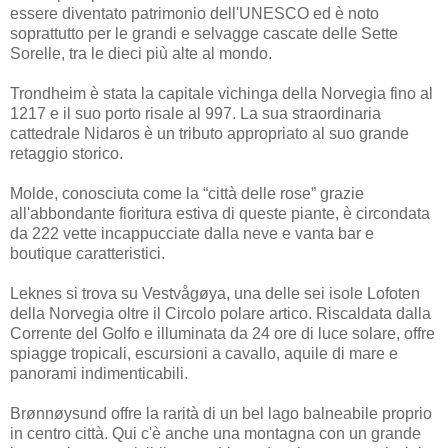
essere diventato patrimonio dell'UNESCO ed è noto
soprattutto per le grandi e selvagge cascate delle Sette
Sorelle, tra le dieci più alte al mondo.
Trondheim è stata la capitale vichinga della Norvegia fino al
1217 e il suo porto risale al 997. La sua straordinaria
cattedrale Nidaros è un tributo appropriato al suo grande
retaggio storico.
Molde, conosciuta come la “città delle rose” grazie
all'abbondante fioritura estiva di queste piante, è circondata
da 222 vette incappucciate dalla neve e vanta bar e
boutique caratteristici.
Leknes si trova su Vestvågøya, una delle sei isole Lofoten
della Norvegia oltre il Circolo polare artico. Riscaldata dalla
Corrente del Golfo e illuminata da 24 ore di luce solare, offre
spiagge tropicali, escursioni a cavallo, aquile di mare e
panorami indimenticabili.
Brønnøysund offre la rarità di un bel lago balneabile proprio
in centro città. Qui c'è anche una montagna con un grande