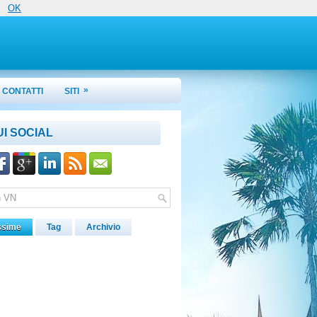
OK
»
CONTATTI
SITI
UI SOCIAL
ssime
Tag
Archivio