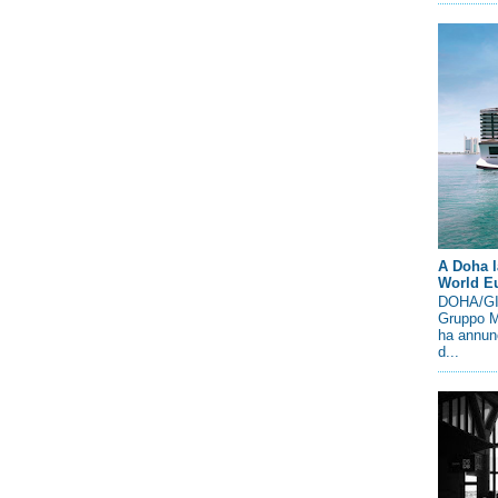
A Doha l
World E
DOHA/GIN
Gruppo M
ha annunc
d...