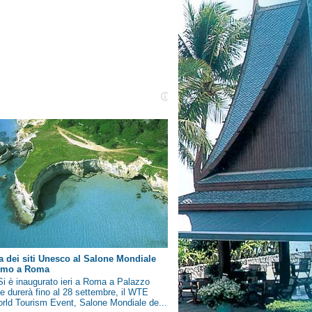
a dei siti Unesco al Salone Mondiale
ismo a Roma
i è inaugurato ieri a Roma a Palazzo
e durerà fino al 28 settembre, il WTE
rld Tourism Event, Salone Mondiale de...