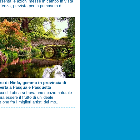
esenta le azioni messe in campo in vista
artenza, prevista per la primavera d...
ino di Ninfa, gemma in provincia di
perta a Pasqua e Pasquetta
cia di Latina si trova uno spazio naturale
a essere il frutto di un’ideale
ione fra i migliori artisti del mo...