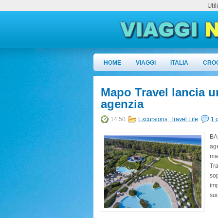
Uti
HOME
VIAGGI
ITALIA
CRO
Mapo Travel lancia u
agenzia
14:50
Excursions
,
Travel Life
1 
BAR
age
mad
Tra
sop
imp
sud