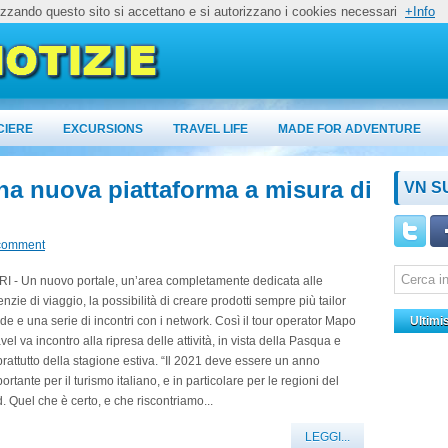
lizzando questo sito si accettano e si autorizzano i cookies necessari
+Info
CIERE
EXCURSIONS
TRAVEL LIFE
MADE FOR ADVENTURE
na nuova piattaforma a misura di
VN S
comment
I - Un nuovo portale, un’area completamente dedicata alle
nzie di viaggio, la possibilità di creare prodotti sempre più tailor
e e una serie di incontri con i network. Così il tour operator Mapo
Ultimi
vel va incontro alla ripresa delle attività, in vista della Pasqua e
rattutto della stagione estiva. “Il 2021 deve essere un anno
ortante per il turismo italiano, e in particolare per le regioni del
. Quel che è certo, e che riscontriamo...
LEGGI...