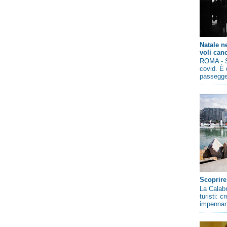
Natale n
voli canc
ROMA - So
covid. È 
passegger
Scoprire
La Calabr
turisti: 
impennano