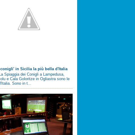
conigli' in Sicilia la più bella d'Italia
a Spiaggia dei Conigli a Lampedusa,
olu e Cala Goloritze in Ogliastra sono le
'Italia. Sono in t...