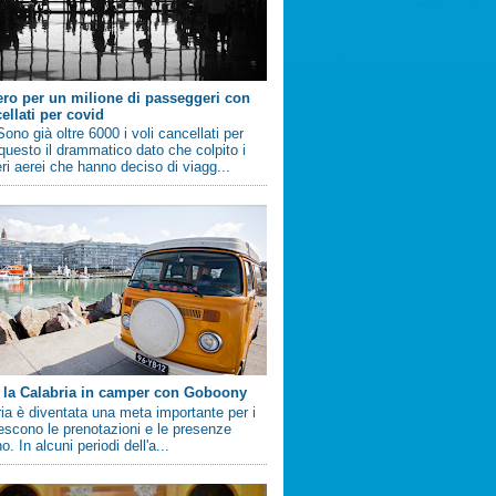
ero per un milione di passeggeri con
ellati per covid
no già oltre 6000 i voli cancellati per
questo il drammatico dato che colpito i
i aerei che hanno deciso di viagg...
 la Calabria in camper con Goboony
ia è diventata una meta importante per i
crescono le prenotazioni e le presenze
. In alcuni periodi dell'a...