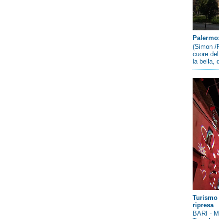
Palermo: 
(Simon /P
cuore del
la bella,
Turismo 
ripresa
BARI - Me