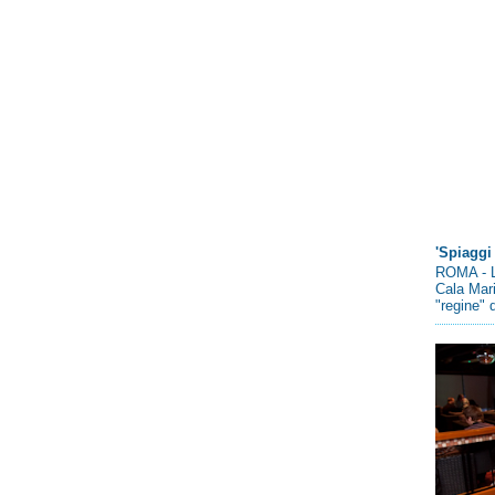
'Spiaggi 
ROMA - L
Cala Mari
"regine" d