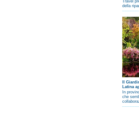
Travel pr
della rip
Il Giard
Latina a
In provin
che sembr
collaboraz