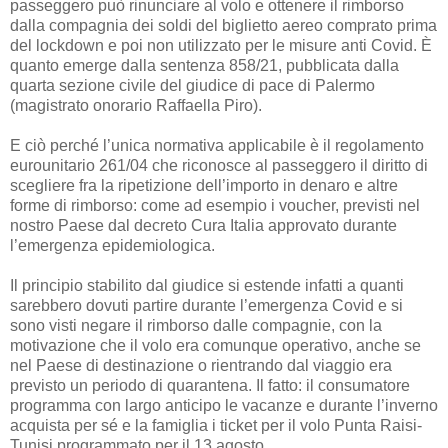
passeggero può rinunciare al volo e ottenere il rimborso
dalla compagnia dei soldi del biglietto aereo comprato prima
del lockdown e poi non utilizzato per le misure anti Covid. È
quanto emerge dalla sentenza 858/21, pubblicata dalla
quarta sezione civile del giudice di pace di Palermo
(magistrato onorario Raffaella Piro).
E ciò perché l’unica normativa applicabile è il regolamento
eurounitario 261/04 che riconosce al passeggero il diritto di
scegliere fra la ripetizione dell’importo in denaro e altre
forme di rimborso: come ad esempio i voucher, previsti nel
nostro Paese dal decreto Cura Italia approvato durante
l’emergenza epidemiologica.
Il principio stabilito dal giudice si estende infatti a quanti
sarebbero dovuti partire durante l’emergenza Covid e si
sono visti negare il rimborso dalle compagnie, con la
motivazione che il volo era comunque operativo, anche se
nel Paese di destinazione o rientrando dal viaggio era
previsto un periodo di quarantena. Il fatto: il consumatore
programma con largo anticipo le vacanze e durante l’inverno
acquista per sé e la famiglia i ticket per il volo Punta Raisi-
Tunisi programmato per il 13 agosto.