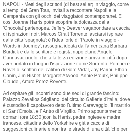
NAPOLI - Metti degli scrittori (di best seller) in viaggio, come
ai tempi del Gran Tour, invitali a raccontare Napoli e la
Campania con gli occhi dei viaggiatori contemporanei. E
così Joanne Harris potrà scoprire la dolcezza della
'Chocolat' partenopea, Jeffery Deaver vagabondare a caccia
di ispirazioni noir, Marcos Giralt Torrente lasciarsi ispirare
dalla città 'spagnola': è l'idea forte di 'Parole in viaggio -
Words in Journey', rassegna ideata dall'americana Barbara
Burdick e dallo scrittore e regista napoletano Angelo
Cannavacciuolo, che alla terza edizione arriva in città dopo
aver portato in luoghi d'ispirazione come Sorrento, Pompei e
Ravello, scrittori del calibro di Gore Vidal, Jay Parini, Ethan
Canin, Jim Nisbet, Margaret Atwood, Annie Proulx, Philippe
Claudel, Arturo Perez-Reverte.
Ad ospitare gli incontri sono due sedi di grande fascino:
Palazzo Zevallos Stigliano, del circuito Gallerie d'Italia, dove
è custodito il capolavoro detto l'ultimo Caravaggio, 'Il martirio
di Sant'Orsola', e l' Antro di Virgilio. Primo appuntamento
domani (ore 18:30 )con la Harris, padre inglese e madre
francese, cittadina dello Yorkshire e già a caccia di
suggestioni culinarie e non tra le strade di una città 'che per