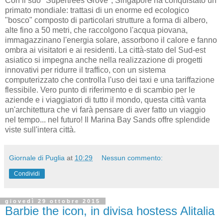
Con il suo "Supertrees Grove", Singapore ha conquistato un
primato mondiale: trattasi di un enorme ed ecologico
"bosco" composto di particolari strutture a forma di albero,
alte fino a 50 metri, che raccolgono l'acqua piovana,
immagazzinano l'energia solare, assorbono il calore e fanno
ombra ai visitatori e ai residenti. La città-stato del Sud-est
asiatico si impegna anche nella realizzazione di progetti
innovativi per ridurre il traffico, con un sistema
computerizzato che controlla l'uso dei taxi e una tariffazione
flessibile. Vero punto di riferimento e di scambio per le
aziende e i viaggiatori di tutto il mondo, questa città vanta
un'architettura che vi farà pensare di aver fatto un viaggio
nel tempo... nel futuro! Il Marina Bay Sands offre splendide
viste sull'intera città.
Giornale di Puglia
at
10:29
Nessun commento:
Condividi
giovedì 29 ottobre 2015
Barbie the icon, in divisa hostess Alitalia