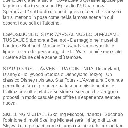
quello dei crateri artificiali, dove Luke Skywalker appare per
la prima volta in scena nell'Episodio IV: Una nuova
Speranza. E' sul bordo di uno di questi crateri che spesso i
fan si mettono in posa come nel,la famosa scena in cui
ossera i due soli di Tatooine.
ESPOSIZIONE DI STAR WARS AL MUSEO DI MADAME
TUSSAUDS (Londra e Berlino) - Da maggio nei musei di
Londra e Berlino di Madame Tussauds sono esposte le
figure in cera dei personaggi di Star Wars. In più sono state
ricreate alcune delle scene più famose.
STAR TOURS - L'AVVENTURA CONTINUA (Disneyland,
Disney's Hollywood Studios e Disneyland Tokyo) - Un
classico Disney rivisitato, Star Tours - L'Avventura Continua
permette ai fan di prendere parte a una missione ribelle.
L'attrazione offre 54 diverse storie e scenari che vengono
proposti in modo casuale per offrire un'esperienza sempre
nuova.
SKELLING MICHAEL (Skelling Michael, Irlanda) - Secondo
l'opinione di molti Skelling Michael sarà il rifugio di Luke
Skywalker e probabilmente il luogo da lui scelto per fondare