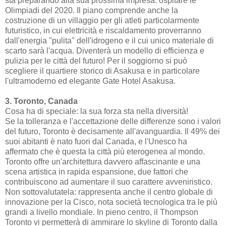
sta preparando alla sua prossima impresa: ospitare le
Olimpiadi del 2020. Il piano comprende anche la
costruzione di un villaggio per gli atleti particolarmente
futuristico, in cui elettricità e riscaldamento proverranno
dall'energia "pulita" dell'idrogeno e il cui unico materiale di
scarto sarà l'acqua. Diventerà un modello di efficienza e
pulizia per le città del futuro! Per il soggiorno si può
scegliere il quartiere storico di Asakusa e in particolare
l'ultramoderno ed elegante Gate Hotel Asakusa.
3. Toronto, Canada
Cosa ha di speciale: la sua forza sta nella diversità!
Se la tolleranza e l'accettazione delle differenze sono i valori
del futuro, Toronto è decisamente all'avanguardia. Il 49% dei
suoi abitanti è nato fuori dal Canada, e l'Unesco ha
affermato che è questa la città più eterogenea al mondo.
Toronto offre un'architettura davvero affascinante e una
scena artistica in rapida espansione, due fattori che
contribuiscono ad aumentare il suo carattere avveniristico.
Non sottovalutatela: rappresenta anche il centro globale di
innovazione per la Cisco, nota società tecnologica tra le più
grandi a livello mondiale. In pieno centro, il Thompson
Toronto vi permetterà di ammirare lo skyline di Toronto dalla