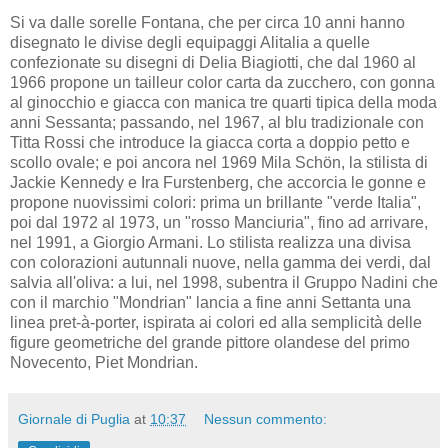
Si va dalle sorelle Fontana, che per circa 10 anni hanno
disegnato le divise degli equipaggi Alitalia a quelle
confezionate su disegni di Delia Biagiotti, che dal 1960 al
1966 propone un tailleur color carta da zucchero, con gonna
al ginocchio e giacca con manica tre quarti tipica della moda
anni Sessanta; passando, nel 1967, al blu tradizionale con
Titta Rossi che introduce la giacca corta a doppio petto e
scollo ovale; e poi ancora nel 1969 Mila Schön, la stilista di
Jackie Kennedy e Ira Furstenberg, che accorcia le gonne e
propone nuovissimi colori: prima un brillante "verde Italia",
poi dal 1972 al 1973, un "rosso Manciuria", fino ad arrivare,
nel 1991, a Giorgio Armani. Lo stilista realizza una divisa
con colorazioni autunnali nuove, nella gamma dei verdi, dal
salvia all'oliva: a lui, nel 1998, subentra il Gruppo Nadini che
con il marchio "Mondrian" lancia a fine anni Settanta una
linea pret-à-porter, ispirata ai colori ed alla semplicità delle
figure geometriche del grande pittore olandese del primo
Novecento, Piet Mondrian.
Giornale di Puglia
at
10:37
Nessun commento: