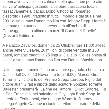
la prima volta visito con calma e della quale non potrò che
scrivere' anticipa gustando la celebre pasticceria locale,
tassativamente al cacao. Dopo 'Chocolat', romanzo
d'esordio ( 1998), tradotto in tutto il mondo e dal quale nel
2001 è stato tratto l'omonimo film con Johnny Depp, Harris è
divenuta una autrice cult: presenterà all'ombra di
Caravaggio il suo ultimo romanzo 'Il Canto del Ribelle'
(Garzanti Editore).
A Palazzo Zevallos, domenica 25 Ottobre, (ore 11:30) atteso
anche Jeffery Deaver, 20 milioni di copie vendute in 150
paesi, romanzi tradotti in 25 lingue. Dal suo "Collezionista di
ossa" è stato tratto l'omonimo film con Denzel Washington.
Ultimo appuntamento è con un autore spagnolo, che sarà a
Castel dell'Ovo il 13 Novembre (ore 18:00): Marcos Giralt
Torrente, vincitore lo del Premio Strega Europa. Figlio del
pittore Juan Giralt e nipote dello scrittore Gonzalo Torrente
Ballester, presenterà "La fine dell'amore" (Elliot Editore). "Fu
a San Francisco, nel salottino di City Light Book Shop, la
libreria di Ferlinghetti, che nacque Words in Journey -
spiega Angelo Cannavacciuolo, direttore e curatore della
rassegna.