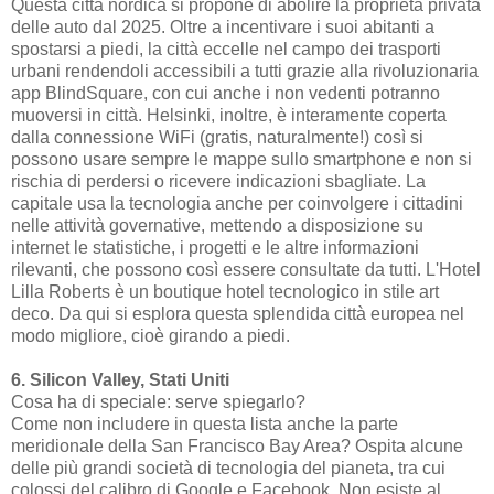
Questa città nordica si propone di abolire la proprietà privata
delle auto dal 2025. Oltre a incentivare i suoi abitanti a
spostarsi a piedi, la città eccelle nel campo dei trasporti
urbani rendendoli accessibili a tutti grazie alla rivoluzionaria
app BlindSquare, con cui anche i non vedenti potranno
muoversi in città. Helsinki, inoltre, è interamente coperta
dalla connessione WiFi (gratis, naturalmente!) così si
possono usare sempre le mappe sullo smartphone e non si
rischia di perdersi o ricevere indicazioni sbagliate. La
capitale usa la tecnologia anche per coinvolgere i cittadini
nelle attività governative, mettendo a disposizione su
internet le statistiche, i progetti e le altre informazioni
rilevanti, che possono così essere consultate da tutti. L'Hotel
Lilla Roberts è un boutique hotel tecnologico in stile art
deco. Da qui si esplora questa splendida città europea nel
modo migliore, cioè girando a piedi.
6. Silicon Valley, Stati Uniti
Cosa ha di speciale: serve spiegarlo?
Come non includere in questa lista anche la parte
meridionale della San Francisco Bay Area? Ospita alcune
delle più grandi società di tecnologia del pianeta, tra cui
colossi del calibro di Google e Facebook. Non esiste al