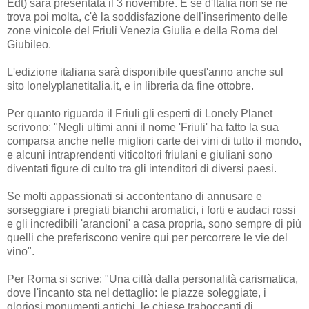
Edt) sarà presentata il 3 novembre. E se d'Italia non se ne
trova poi molta, c'è la soddisfazione dell'inserimento delle
zone vinicole del Friuli Venezia Giulia e della Roma del
Giubileo.
L'edizione italiana sarà disponibile quest'anno anche sul
sito lonelyplanetitalia.it, e in libreria da fine ottobre.
Per quanto riguarda il Friuli gli esperti di Lonely Planet
scrivono: "Negli ultimi anni il nome 'Friuli' ha fatto la sua
comparsa anche nelle migliori carte dei vini di tutto il mondo,
e alcuni intraprendenti viticoltori friulani e giuliani sono
diventati figure di culto tra gli intenditori di diversi paesi.
Se molti appassionati si accontentano di annusare e
sorseggiare i pregiati bianchi aromatici, i forti e audaci rossi
e gli incredibili 'arancioni' a casa propria, sono sempre di più
quelli che preferiscono venire qui per percorrere le vie del
vino".
Per Roma si scrive: "Una città dalla personalità carismatica,
dove l'incanto sta nel dettaglio: le piazze soleggiate, i
gloriosi monumenti antichi, le chiese traboccanti di