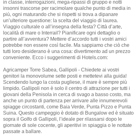
in classe, interrogazioni, mega-ripassi di gruppo e notti
insonni trascorse per racimolare qualche punto di media in
più, ogni maturando che si rispetti si trova a dipanare
un’ulteriore questione: la scelta del viaggio di laurea.
Viaggio culturale o all’insegna della festa? Città d’arte,
località di mare o Interrail? Pianificare ogni dettaglio o
partire all’avventura? Mettere d’accordo tutti i vostri amici
potrebbe non essere così facile. Ma sappiamo che ciò che
tutti loro desiderano è una cosa: divertimento ad un prezzo
conveniente. Ecco i suggerimenti di Hotels.com:
Agricamper Torre Sabea, Gallipoli - Chiedete ai vostri
genitori la monovolume sette posti e mettetevi alla guida!
Scendendo lungo la costa pugliese, il mare è sempre più
limpido. Gallipoli non è solo il centro di attrazione per tutti i
giovani della Penisola in cerca di svago a basso costo, ma
anche un punto di partenza per arrivare alle innumerevoli
spiagge circostanti, come Baia Verde, Punta Pizzo e Punta
Suina. Questo campeggio è dotato di Bungalow ed è situato
sopra il Golfo di Gallipoli, l’ideale per rilassarsi dopo le
giornate di sole cocente, gli aperitivi in spiaggia o le nottate
passate a ballare.