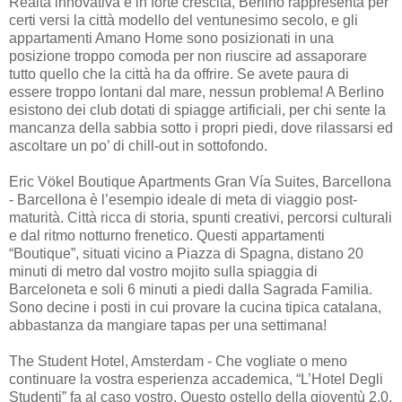
Realtà innovativa e in forte crescita, Berlino rappresenta per
certi versi la città modello del ventunesimo secolo, e gli
appartamenti Amano Home sono posizionati in una
posizione troppo comoda per non riuscire ad assaporare
tutto quello che la città ha da offrire. Se avete paura di
essere troppo lontani dal mare, nessun problema! A Berlino
esistono dei club dotati di spiagge artificiali, per chi sente la
mancanza della sabbia sotto i propri piedi, dove rilassarsi ed
ascoltare un po’ di chill-out in sottofondo.
Eric Vökel Boutique Apartments Gran Vía Suites, Barcellona
- Barcellona è l’esempio ideale di meta di viaggio post-
maturità. Città ricca di storia, spunti creativi, percorsi culturali
e dal ritmo notturno frenetico. Questi appartamenti
“Boutique”, situati vicino a Piazza di Spagna, distano 20
minuti di metro dal vostro mojito sulla spiaggia di
Barceloneta e soli 6 minuti a piedi dalla Sagrada Familia.
Sono decine i posti in cui provare la cucina tipica catalana,
abbastanza da mangiare tapas per una settimana!
The Student Hotel, Amsterdam - Che vogliate o meno
continuare la vostra esperienza accademica, “L’Hotel Degli
Studenti” fa al caso vostro. Questo ostello della gioventù 2.0,