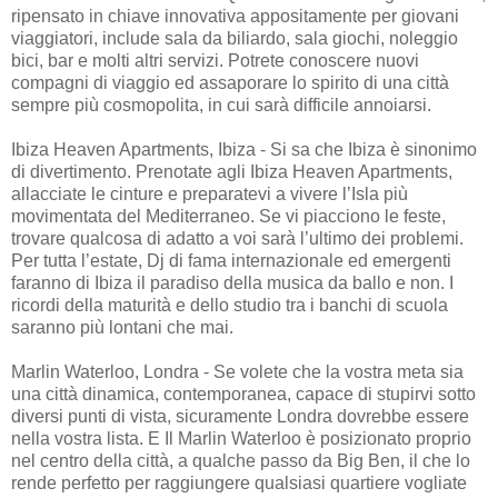
ripensato in chiave innovativa appositamente per giovani
viaggiatori, include sala da biliardo, sala giochi, noleggio
bici, bar e molti altri servizi. Potrete conoscere nuovi
compagni di viaggio ed assaporare lo spirito di una città
sempre più cosmopolita, in cui sarà difficile annoiarsi.
Ibiza Heaven Apartments, Ibiza - Si sa che Ibiza è sinonimo
di divertimento. Prenotate agli Ibiza Heaven Apartments,
allacciate le cinture e preparatevi a vivere l’Isla più
movimentata del Mediterraneo. Se vi piacciono le feste,
trovare qualcosa di adatto a voi sarà l’ultimo dei problemi.
Per tutta l’estate, Dj di fama internazionale ed emergenti
faranno di Ibiza il paradiso della musica da ballo e non. I
ricordi della maturità e dello studio tra i banchi di scuola
saranno più lontani che mai.
Marlin Waterloo, Londra - Se volete che la vostra meta sia
una città dinamica, contemporanea, capace di stupirvi sotto
diversi punti di vista, sicuramente Londra dovrebbe essere
nella vostra lista. E Il Marlin Waterloo è posizionato proprio
nel centro della città, a qualche passo da Big Ben, il che lo
rende perfetto per raggiungere qualsiasi quartiere vogliate