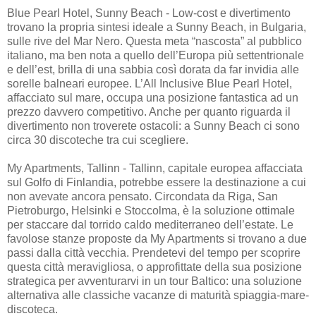
Blue Pearl Hotel, Sunny Beach - Low-cost e divertimento
trovano la propria sintesi ideale a Sunny Beach, in Bulgaria,
sulle rive del Mar Nero. Questa meta “nascosta” al pubblico
italiano, ma ben nota a quello dell’Europa più settentrionale
e dell’est, brilla di una sabbia così dorata da far invidia alle
sorelle balneari europee. L’All Inclusive Blue Pearl Hotel,
affacciato sul mare, occupa una posizione fantastica ad un
prezzo davvero competitivo. Anche per quanto riguarda il
divertimento non troverete ostacoli: a Sunny Beach ci sono
circa 30 discoteche tra cui scegliere.
My Apartments, Tallinn - Tallinn, capitale europea affacciata
sul Golfo di Finlandia, potrebbe essere la destinazione a cui
non avevate ancora pensato. Circondata da Riga, San
Pietroburgo, Helsinki e Stoccolma, è la soluzione ottimale
per staccare dal torrido caldo mediterraneo dell’estate. Le
favolose stanze proposte da My Apartments si trovano a due
passi dalla città vecchia. Prendetevi del tempo per scoprire
questa città meravigliosa, o approfittate della sua posizione
strategica per avventurarvi in un tour Baltico: una soluzione
alternativa alle classiche vacanze di maturità spiaggia-mare-
discoteca.