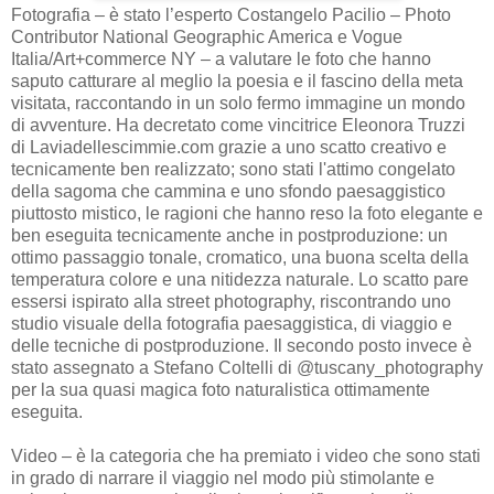
Fotografia – è stato l’esperto Costangelo Pacilio – Photo
Contributor National Geographic America e Vogue
Italia/Art+commerce NY – a valutare le foto che hanno
saputo catturare al meglio la poesia e il fascino della meta
visitata, raccontando in un solo fermo immagine un mondo
di avventure. Ha decretato come vincitrice Eleonora Truzzi
di Laviadellescimmie.com grazie a uno scatto creativo e
tecnicamente ben realizzato; sono stati l'attimo congelato
della sagoma che cammina e uno sfondo paesaggistico
piuttosto mistico, le ragioni che hanno reso la foto elegante e
ben eseguita tecnicamente anche in postproduzione: un
ottimo passaggio tonale, cromatico, una buona scelta della
temperatura colore e una nitidezza naturale. Lo scatto pare
essersi ispirato alla street photography, riscontrando uno
studio visuale della fotografia paesaggistica, di viaggio e
delle tecniche di postproduzione. Il secondo posto invece è
stato assegnato a Stefano Coltelli di @tuscany_photography
per la sua quasi magica foto naturalistica ottimamente
eseguita.
Video – è la categoria che ha premiato i video che sono stati
in grado di narrare il viaggio nel modo più stimolante e