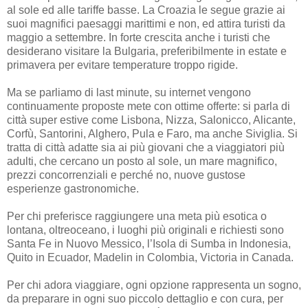
al sole ed alle tariffe basse. La Croazia le segue grazie ai
suoi magnifici paesaggi marittimi e non, ed attira turisti da
maggio a settembre. In forte crescita anche i turisti che
desiderano visitare la Bulgaria, preferibilmente in estate e
primavera per evitare temperature troppo rigide.
Ma se parliamo di last minute, su internet vengono
continuamente proposte mete con ottime offerte: si parla di
città super estive come Lisbona, Nizza, Salonicco, Alicante,
Corfù, Santorini, Alghero, Pula e Faro, ma anche Siviglia. Si
tratta di città adatte sia ai più giovani che a viaggiatori più
adulti, che cercano un posto al sole, un mare magnifico,
prezzi concorrenziali e perché no, nuove gustose
esperienze gastronomiche.
Per chi preferisce raggiungere una meta più esotica o
lontana, oltreoceano, i luoghi più originali e richiesti sono
Santa Fe in Nuovo Messico, l’Isola di Sumba in Indonesia,
Quito in Ecuador, Madelin in Colombia, Victoria in Canada.
Per chi adora viaggiare, ogni opzione rappresenta un sogno,
da preparare in ogni suo piccolo dettaglio e con cura, per