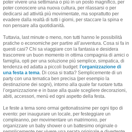
poter vivere una settimana o più in un posto magnifico, per
poter conoscere una nuova cultura, per rilassarsi o per
dedicarsi ad attività più movimentate, ma soprattutto per
evadere dalla realtà di tutti i giorni, per staccare la spina e
non pensare alla quotidianità.
Tuttavia, last minute o meno, non tutti hanno le possibilità
pratiche o economiche per partire all’avventura. Cosa si fa in
questi casi? Chi sa viaggiare con la fantasia e desidera
trascorrere un buon momento in ottima compagnia di amici o
famiglia, opti per una soluzione più semplice, simpatica, di
tendenza ed adatta a piccoli budget:
l’organizzazione di
una festa a tema
. Di cosa si tratta? Semplicemente di un
party con una tematica ben precisa (per esempio la
destinazione dei sogni), intorno alla quale far ruotare tutta
l’organizzazione e in base alla quale scegliere decorazioni,
abiti, accessori, menù ed ogni aspetto della festa.
Le feste a tema sono ormai gettonatissime per ogni tipo di
evento: per inaugurare un locale, per festeggiare un
compleanno, per movimentare un matrimonio, per
organizzare un baby shower o un battesimo originale o
semplicemente per vivere una serata originale e divertente