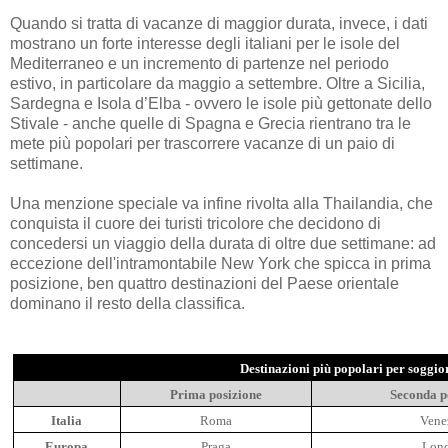
Quando si tratta di vacanze di maggior durata, invece, i dati
mostrano un forte interesse degli italiani per le isole del
Mediterraneo e un incremento di partenze nel periodo
estivo, in particolare da maggio a settembre. Oltre a Sicilia,
Sardegna e Isola d’Elba - ovvero le isole più gettonate dello
Stivale - anche quelle di Spagna e Grecia rientrano tra le
mete più popolari per trascorrere vacanze di un paio di
settimane.
Una menzione speciale va infine rivolta alla Thailandia, che
conquista il cuore dei turisti tricolore che decidono di
concedersi un viaggio della durata di oltre due settimane: ad
eccezione dell'intramontabile New York che spicca in prima
posizione, ben quattro destinazioni del Paese orientale
dominano il resto della classifica.
Destinazioni più popolari per soggior
Prima posizione
Seconda p
Italia
Roma
Vene
Europa
Praga
Lond