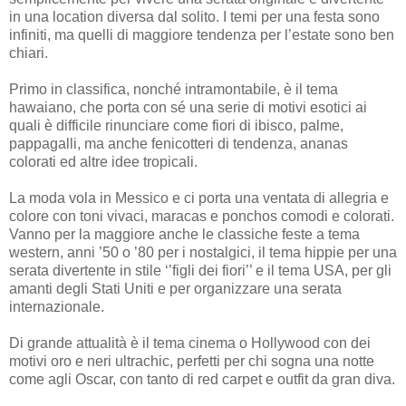
in una location diversa dal solito. I temi per una festa sono
infiniti, ma quelli di maggiore tendenza per l’estate sono ben
chiari.
Primo in classifica, nonché intramontabile, è il tema
hawaiano, che porta con sé una serie di motivi esotici ai
quali è difficile rinunciare come fiori di ibisco, palme,
pappagalli, ma anche fenicotteri di tendenza, ananas
colorati ed altre idee tropicali.
La moda vola in Messico e ci porta una ventata di allegria e
colore con toni vivaci, maracas e ponchos comodi e colorati.
Vanno per la maggiore anche le classiche feste a tema
western, anni ’50 o ’80 per i nostalgici, il tema hippie per una
serata divertente in stile ‘’figli dei fiori’’ e il tema USA, per gli
amanti degli Stati Uniti e per organizzare una serata
internazionale.
Di grande attualità è il tema cinema o Hollywood con dei
motivi oro e neri ultrachic, perfetti per chi sogna una notte
come agli Oscar, con tanto di red carpet e outfit da gran diva.