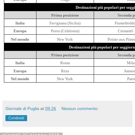
Destinazioni più popolari per soggi
Prima posizione
Seconda p
Italia
Favignana (Sicilia)
Fiumefreddo 
Europa
Poros (Cefalonia)
Cremastò
Nel mondo
New York
Pointe aux Pimen
Destinazioni più popolari per soggiorni
Prima posizione
Seconda p
Italia
Roma
Mila
Europa
Ibiza
Amste
Nel mondo
New York
Pato
Giornale di Puglia
at
09:26
Nessun commento:
Condividi
giovedì 21 giugno 2018