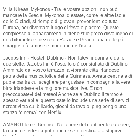
Villa Nireas, Mykonos - Tra le vostre opzioni, non può
mancare la Grecia. Mykonos, d’estate, come le altre isole
delle Cicladi, si riempie di giovani provenienti da tutta
Europa, per diventare luogo di festa e piacere. Questo
complesso di appartamenti in pieno stile greco dista meno di
un chilometro e mezzo da Paradise Beach, una delle più
spiagge più famose e mondane dell’isola.
Jacobs Inn - Hostel, Dublino - Non fatevi ingannare dalle
due stelle: Jacobs Inn è l’ostello più consigliato di Dublino.
Ammirate dal vostro terrazzo la vibrante città irlandese,
patria della musica folk e della Guinness. Avrete centinaia di
pub e bar tra cui scegliere per gustare in compagnia la vera
birra irlandese e la migliore musica live. E non
preoccupatevi del meteo! Anche se a Dublino il tempo è
spesso variabile, questo ostello include una serie di servizi
ricreativi tra cui biliardo, giochi da tavolo, ping pong e una
stanza “cinema” con Netflix.
AMANO Home, Berlino - Nel cuore del continente europeo,
la capitale tedesca potrebbe essere destinata a stupirvi.