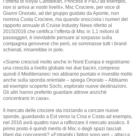
l’offerta di Royal Caribbean, Princess e P&O ad esempio,
non si arriva ai nostri livelli». Msc Crociere, per voce di
Gianni Onorato, ad del gruppo guidato da Aponte, non
nomina Costa Crociere, ma quando snocciola i numeri del
rapporto annuale di Cruise Industry News riferito al
2015/2016 che certifica l’offerta di Msc in 1,1 milioni di
passeggeri, è inevitabile pensare al sorpasso sulla
compagnia genovese che però, se sommasse tutti i brand
schierati, rimarrebbe in pole.
«Siamo cresciuti molto anche in Nord Europa e registriamo
una crescita a livello globale nei due bacini, compreso
quindi il Mediterraneo: noi abbiamo puntato e investito molto
anche sulla sponda orientale – spiega Onorato – Abbiamo
ad esempio scoperto Sochi, esplorato nuove destinazioni.
Gli altri hanno preferito guardare altrove anziché
concentrarsi in casa».
Il mercato delle crociere sta iniziando a cercare nuove
sponde, guardando a Est verso la Cina e Costa ad esempio,
nel 2016 avrà quattro navi a rafforzare il mercato asiatico. Il
primo posto è quindi merito di Msc o degli spazi lasciati
liberi dai concorrenti? «Entrambi i fattori sono veri – attacca