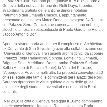
di Palazzo Grillo: saranno protagoniste il 15 e 16 ottobre a
Genova della nuova edizione dei Rolli Days, l'apertura
straordinaria gratuita delle antiche dimore nobiliari
Patrimonio dell'Umanità Unesco. L'appuntamento,
presentato dal sindaco Marco Doria, coinvolgerà 24 Rolli, tra
cui Palazzo Serra Gerace, che conserva al piano nobile gli
stucchi e affreschi settecenteschi di Paolo Gerolamo Piola e
Jacopo Antonio Boni.
Apertura straordinaria anche per il complesso di Architettura,
ex Convento di San Silvestro grazie alla collaborazione con
l'Università di Genova. Tra i gioielli architettonici da scoprire
i Palazzi Tobia Pallavicino, Spinola, Lomellino, Grimaldi,
Brignole Sale, Meridiana, Doria Lamba, Palazzo Stefano
Balbi (Museo di Palazzo Reale), la Villa del Principe,
l'Albergo dei Poveri e molti altri. La proposta coinvolgerà 10
chiese legate alle famiglie committenti dei Palazzi dei Rolli.
Saranno riproposte le visite guidate a cura delle guide
abilitate e degli studenti universitari e ricercatori in Beni
culturali.
"Nel 2016 la città di Genova festeggia il 10/mo compleanno
dal riconoscimento Unesco ai Rolli, – sottolinea Doria –