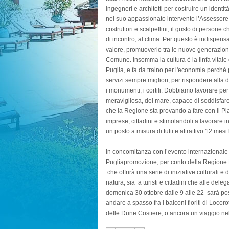
ingegneri e architetti per costruire un identi
nel suo appassionato intervento l’Assessore Ca
costruttori e scalpellini, il gusto di persone
di incontro, al clima. Per questo è indispensa
valore, promuoverlo tra le nuove generazioni 
Comune. Insomma la cultura è la linfa vitale d
Puglia, e fa da traino per l'economia perché 
servizi sempre migliori, per rispondere alla 
i monumenti, i cortili. Dobbiamo lavorare per 
meravigliosa, del mare, capace di soddisfare l
che la Regione sta provando a fare con il Pi
imprese, cittadini e stimolandoli a lavorare 
un posto a misura di tutti e attrattivo 12 mesi 
In concomitanza con l’evento internazionale 
Pugliapromozione, per conto della Regione Pu
che offrirà una serie di iniziative culturali e d
natura, sia a turisti e cittadini che alle del
domenica 30 ottobre dalle 9 alle 22 sarà poss
andare a spasso fra i balconi fioriti di Loco
delle Dune Costiere, o ancora un viaggio nel