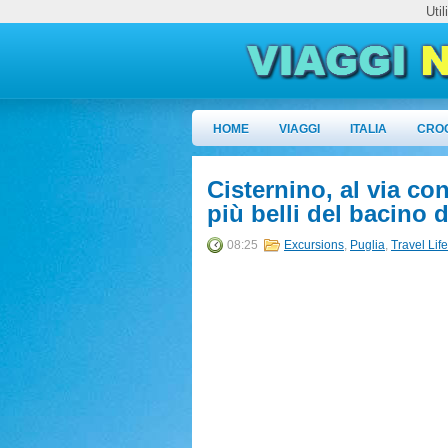
Uti
HOME
VIAGGI
ITALIA
CRO
Cisternino, al via co
più belli del bacino 
08:25
Excursions
,
Puglia
,
Travel Life