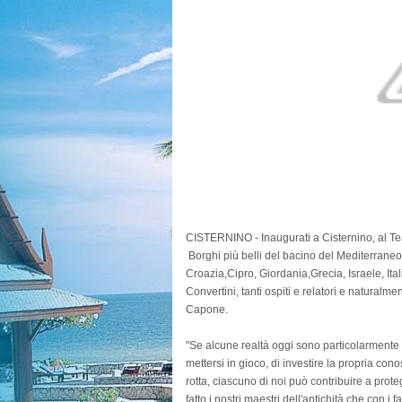
CISTERNINO - Inaugurati a Cisternino, al Teat
Borghi più belli del bacino del Mediterraneo”. A
Croazia,Cipro, Giordania,Grecia, Israele, Ita
Convertini, tanti ospiti e relatori e naturalm
Capone.
"Se alcune realtà oggi sono particolarmente
mettersi in gioco, di investire la propria cono
rotta, ciascuno di noi può contribuire a pro
fatto i nostri maestri dell'antichità che con