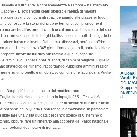
tà, talvolta è sufficiente la consapevolezza e l'amore – ha affermato
pone - Dietro i nostri centri storici c'è l'abilità di maestri
 che progettavano con cura gli spazi pensando alle piazze, ai luoghi
bile conoscere la storia del proprio territorio, comprenderne il
e poi anche all'esterno. Il cittadino è il primo ambasciatore del suo
i un territorio, specie in borghi bellissimi come quelli di cui gode la
produce turismo e lavoro. Dobbiamo attrezzarci, però, per offrire
domanda di accoglienza 365 giorni l'anno e, quindi, aprire le chiese,
proporre un'offerta turistica alternativa a quella, seppure
e famiglie, gli appassionati di sport, di cammini religiosi. È quello
ano strategico del turismo, raccordando Pubbliche amministrazioni,
insieme su un progetto e un obiettivo comune che faccia della Puglia
A Doha l
World E
l'anno".
DOHA/GIN
Gruppo M
dei Borghi più belli del bacino del mediterraneo,
ha annunc
d...
glia, ha selezionato con il bando Inpuglia365 il Festival Meditria
i itinerari nel centro storico, in strutture di rilevanza artistica e nella
egazioni ospiti della Quarta Conferenza Internazionale. In particolare
ibile fare una visita guidata del centro storico di Cisternino o
rotondo, oppure fare un itinerario alla scoperta del Parco nazionale
l’archeologia degli scavi di Egnazia.