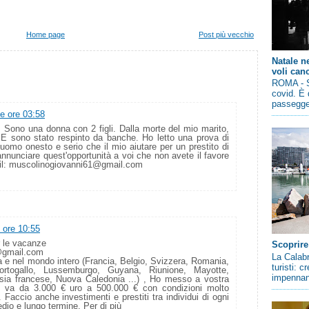
Home page
Post più vecchio
Natale n
voli canc
ROMA - So
covid. È 
passegger
le ore 03:58
. Sono una donna con 2 figli. Dalla morte del mio marito,
à. E sono stato respinto da banche. Ho letto una prova di
 uomo onesto e serio che il mio aiutare per un prestito di
annunciare quest'opportunità a voi che non avete il favore
il: muscolinogiovanni61@gmail.com
 ore 10:55
r le vacanze
Scoprire
e@gmail.com
La Calabr
pa e nel mondo intero (Francia, Belgio, Svizzera, Romania,
turisti: 
ortogallo, Lussemburgo, Guyana, Riunione, Mayotte,
impennano
esia francese, Nuova Caledonia ...) , Ho messo a vostra
he va da 3.000 € uro a 500.000 € con condizioni molto
Faccio anche investimenti e prestiti tra individui di ogni
edio e lungo termine. Per di più