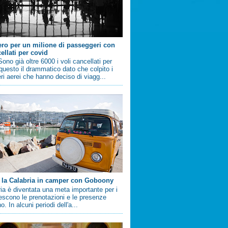
ero per un milione di passeggeri con
ellati per covid
no già oltre 6000 i voli cancellati per
questo il drammatico dato che colpito i
i aerei che hanno deciso di viagg...
 la Calabria in camper con Goboony
ia è diventata una meta importante per i
crescono le prenotazioni e le presenze
. In alcuni periodi dell'a...