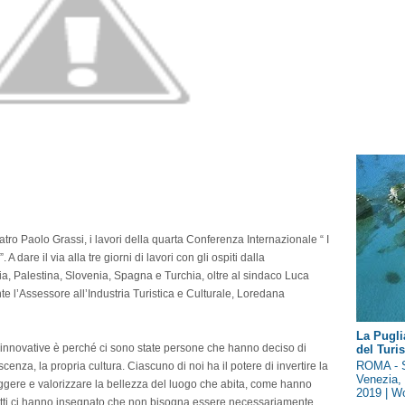
ro Paolo Grassi, i lavori della quarta Conferenza Internazionale “ I
 dare il via alla tre giorni di lavori con gli ospiti dalla
lia, Palestina, Slovenia, Spagna e Turchia, oltre al sindaco Luca
ente l’Assessore all’Industria Turistica e Culturale, Loredana
La Pugli
 innovative è perché ci sono state persone che hanno deciso di
del Tur
ROMA - S
scenza, la propria cultura. Ciascuno di noi ha il potere di invertire la
Venezia, 
teggere e valorizzare la bellezza del luogo che abita, come hanno
2019 | Wo
 i fatti ci hanno insegnato che non bisogna essere necessariamente