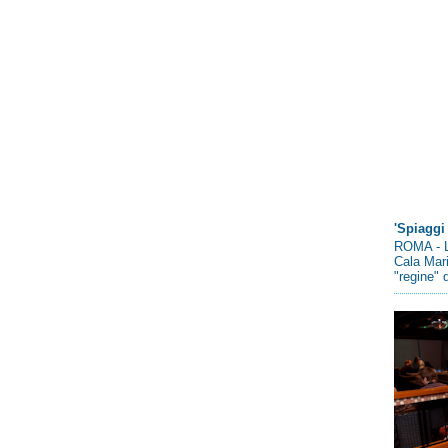
'Spiaggi 
ROMA - L
Cala Mari
"regine" d