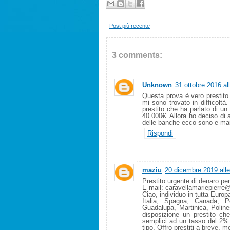
Post più recente
3 comments:
Unknown
31 ottobre 2016 al
Questa prova è vero prestito
mi sono trovato in difficolt
prestito che ha parlato di un
40.000€. Allora ho deciso di 
delle banche ecco sono e-ma
Rispondi
maziu
20 dicembre 2019 alle
Prestito urgente di denaro pe
E-mail: caravellamariepierr
Ciao, individuo in tutta Euro
Italia, Spagna, Canada, P
Guadalupa, Martinica, Polin
disposizione un prestito c
semplici ad un tasso del 2%. 
tipo. Offro prestiti a breve, m