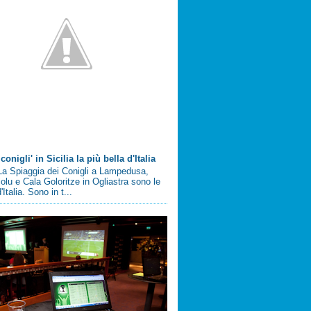
conigli' in Sicilia la più bella d'Italia
a Spiaggia dei Conigli a Lampedusa,
olu e Cala Goloritze in Ogliastra sono le
'Italia. Sono in t...