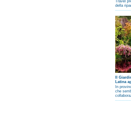
Travel pr
della rip
Il Giard
Latina a
In provin
che sembr
collaboraz