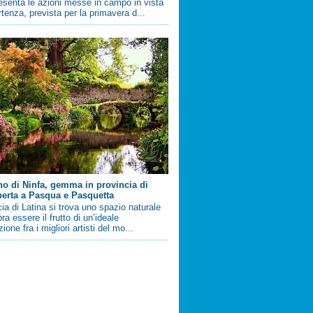
esenta le azioni messe in campo in vista
artenza, prevista per la primavera d...
ino di Ninfa, gemma in provincia di
perta a Pasqua e Pasquetta
cia di Latina si trova uno spazio naturale
a essere il frutto di un’ideale
ione fra i migliori artisti del mo...