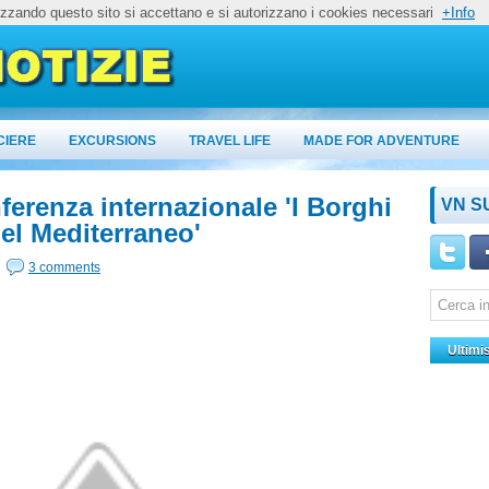
lizzando questo sito si accettano e si autorizzano i cookies necessari
+Info
CIERE
EXCURSIONS
TRAVEL LIFE
MADE FOR ADVENTURE
nferenza internazionale 'I Borghi
VN S
del Mediterraneo'
3 comments
Ultimi