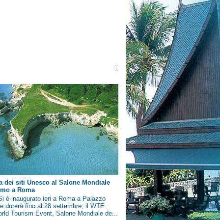
a dei siti Unesco al Salone Mondiale
ismo a Roma
i è inaugurato ieri a Roma a Palazzo
e durerà fino al 28 settembre, il WTE
rld Tourism Event, Salone Mondiale de...