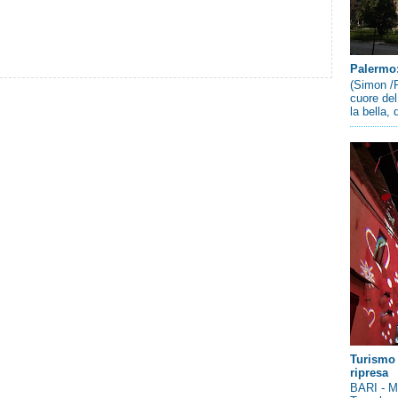
Palermo: 
(Simon /P
cuore del
la bella,
Turismo 
ripresa
BARI - Me