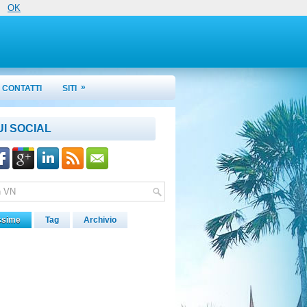
OK
»
CONTATTI
SITI
UI SOCIAL
ssime
Tag
Archivio