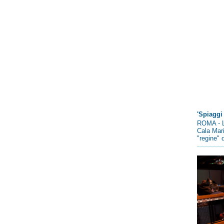
'Spiaggi 
ROMA - L
Cala Mari
"regine" d