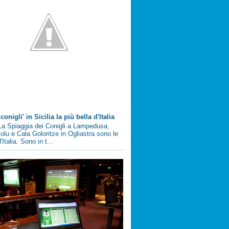
conigli' in Sicilia la più bella d'Italia
a Spiaggia dei Conigli a Lampedusa,
olu e Cala Goloritze in Ogliastra sono le
'Italia. Sono in t...