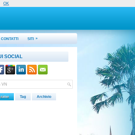
OK
»
CONTATTI
SITI
UI SOCIAL
ssime
Tag
Archivio