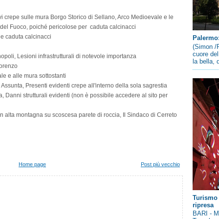
i crepe sulle mura Borgo Storico di Sellano, Arco Medioevale e le
i del Fuoco, poiché pericolose per caduta calcinacci
e caduta calcinacci
Palermo: 
(Simon /P
cuore del
poli, Lesioni infrastrutturali di notevole importanza
la bella,
Lorenzo
ale e alle mura sottostanti
ssunta, Presenti evidenti crepe all'interno della sola sagrestia
, Danni strutturali evidenti (non è possibile accedere al sito per
n alta montagna su scoscesa parete di roccia, Il Sindaco di Cerreto
Home page
Post più vecchio
Turismo 
ripresa
BARI - Me