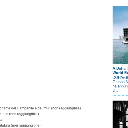
A Doha l
World E
DOHA/GIN
Gruppo M
ha annunc
d...
rtante del Campanile e dei muri (non raggiungibile)
tetto (non raggiungibile)
ta
latura (non raggiungibile)