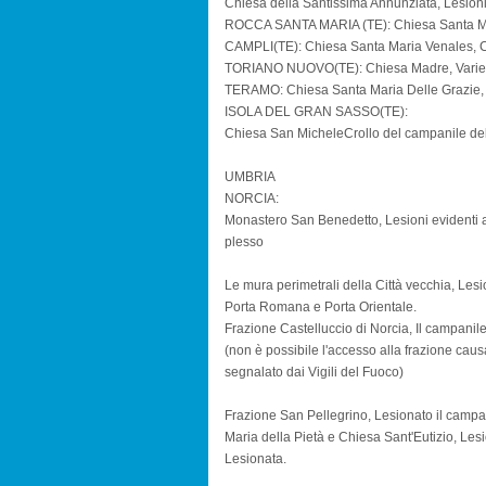
Chiesa della Santissima Annunziata, Lesioni
ROCCA SANTA MARIA (TE): Chiesa Santa M
CAMPLI(TE): Chiesa Santa Maria Venales, Ch
TORIANO NUOVO(TE): Chiesa Madre, Varie im
TERAMO: Chiesa Santa Maria Delle Grazie, 
ISOLA DEL GRAN SASSO(TE):
Chiesa San MicheleCrollo del campanile dell
UMBRIA
NORCIA:
Monastero San Benedetto, Lesioni evidenti alla
plesso
Le mura perimetrali della Città vecchia, Lesio
Porta Romana e Porta Orientale.
Frazione Castelluccio di Norcia, Il campanil
(non è possibile l'accesso alla frazione cau
segnalato dai Vigili del Fuoco)
Frazione San Pellegrino, Lesionato il campa
Maria della Pietà e Chiesa Sant'Eutizio, Les
Lesionata.