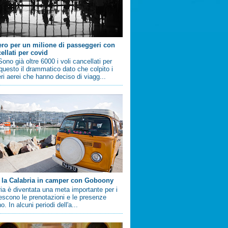
ero per un milione di passeggeri con
ellati per covid
no già oltre 6000 i voli cancellati per
questo il drammatico dato che colpito i
i aerei che hanno deciso di viagg...
 la Calabria in camper con Goboony
ia è diventata una meta importante per i
crescono le prenotazioni e le presenze
. In alcuni periodi dell'a...