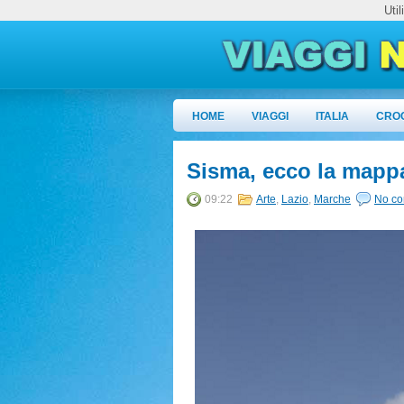
Uti
HOME
VIAGGI
ITALIA
CRO
Sisma, ecco la mappa 
09:22
Arte
,
Lazio
,
Marche
No c