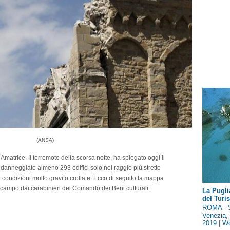
(ANSA)
matrice. Il terremoto della scorsa notte, ha spiegato oggi il
 danneggiato almeno 293 edifici solo nel raggio più stretto
 in condizioni molto gravi o crollate. Ecco di seguito la mappa
l campo dai carabinieri del Comando dei Beni culturali:
La Pugli
del Tur
ROMA - S
Venezia, 
2019 | Wo