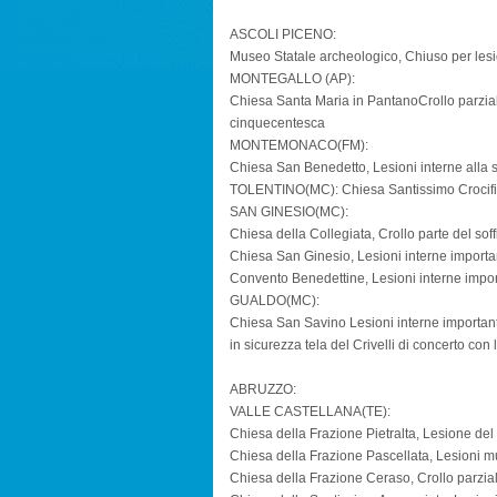
ASCOLI PICENO:
Museo Statale archeologico, Chiuso per lesion
MONTEGALLO (AP):
Chiesa Santa Maria in PantanoCrollo parzia
cinquecentesca
MONTEMONACO(FM):
Chiesa San Benedetto, Lesioni interne alla s
TOLENTINO(MC): Chiesa Santissimo Crocifiss
SAN GINESIO(MC):
Chiesa della Collegiata, Crollo parte del soffi
Chiesa San Ginesio, Lesioni interne importa
Convento Benedettine, Lesioni interne impor
GUALDO(MC):
Chiesa San Savino Lesioni interne important
in sicurezza tela del Crivelli di concerto co
ABRUZZO:
VALLE CASTELLANA(TE):
Chiesa della Frazione Pietralta, Lesione de
Chiesa della Frazione Pascellata, Lesioni m
Chiesa della Frazione Ceraso, Crollo parzia