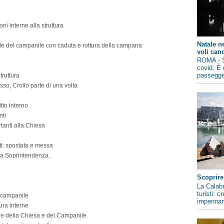
i interne alla struttura
Natale n
le del campanile con caduta e rottura della campana
voli canc
ROMA - So
covid. È 
passegger
truttura
o, Crollo parte di una volta
tto interno
nti
tanti alla Chiesa
i: spostata e messa
n la Soprintendenza.
Scoprire
La Calabr
turisti: 
l campanile
impennano
ura interne
le della Chiesa e del Campanile