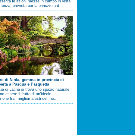
esenta le azioni messe in campo in vista
artenza, prevista per la primavera d...
ino di Ninfa, gemma in provincia di
perta a Pasqua e Pasquetta
cia di Latina si trova uno spazio naturale
a essere il frutto di un’ideale
ione fra i migliori artisti del mo...