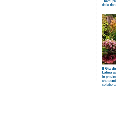
Travel pr
della rip
Il Giard
Latina a
In provin
che sembr
collaboraz