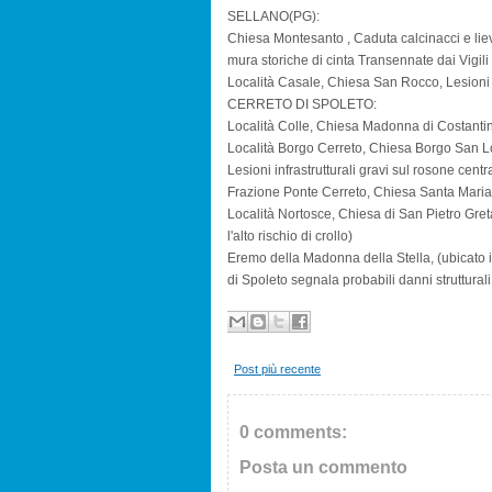
SELLANO(PG):
Chiesa Montesanto , Caduta calcinacci e liev
mura storiche di cinta Transennate dai Vigil
Località Casale, Chiesa San Rocco, Lesioni 
CERRETO DI SPOLETO:
Località Colle, Chiesa Madonna di Costantino
Località Borgo Cerreto, Chiesa Borgo San 
Lesioni infrastrutturali gravi sul rosone centr
Frazione Ponte Cerreto, Chiesa Santa Maria A
Località Nortosce, Chiesa di San Pietro Greta
l'alto rischio di crollo)
Eremo della Madonna della Stella, (ubicato i
di Spoleto segnala probabili danni strutturali
Post più recente
0 comments:
Posta un commento