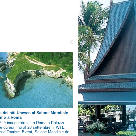
a dei siti Unesco al Salone Mondiale
ismo a Roma
i è inaugurato ieri a Roma a Palazzo
e durerà fino al 28 settembre, il WTE
rld Tourism Event, Salone Mondiale de...