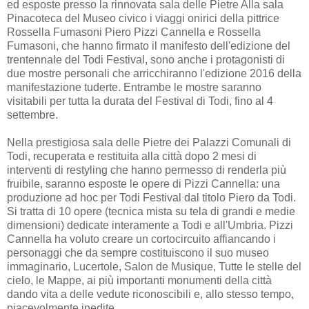
ed esposte presso la rinnovata sala delle Pietre Alla sala
Pinacoteca del Museo civico i viaggi onirici della pittrice
Rossella Fumasoni Piero Pizzi Cannella e Rossella
Fumasoni, che hanno firmato il manifesto dell'edizione del
trentennale del Todi Festival, sono anche i protagonisti di
due mostre personali che arricchiranno l'edizione 2016 della
manifestazione tuderte. Entrambe le mostre saranno
visitabili per tutta la durata del Festival di Todi, fino al 4
settembre.
Nella prestigiosa sala delle Pietre dei Palazzi Comunali di
Todi, recuperata e restituita alla città dopo 2 mesi di
interventi di restyling che hanno permesso di renderla più
fruibile, saranno esposte le opere di Pizzi Cannella: una
produzione ad hoc per Todi Festival dal titolo Piero da Todi.
Si tratta di 10 opere (tecnica mista su tela di grandi e medie
dimensioni) dedicate interamente a Todi e all'Umbria. Pizzi
Cannella ha voluto creare un cortocircuito affiancando i
personaggi che da sempre costituiscono il suo museo
immaginario, Lucertole, Salon de Musique, Tutte le stelle del
cielo, le Mappe, ai più importanti monumenti della città
dando vita a delle vedute riconoscibili e, allo stesso tempo,
piacevolmente inedite.