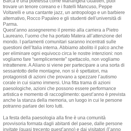
Barca e una poetessa come Mariangela Gualtieri, puoi
trovare un tenore coreano e i fratelli Mancuso, Peppe
Voltarelli e una cantante jazz, un antropologo e un barbiere
alternativo, Rocco Papaleo e gli studenti dell'università di
Parma.
Quest’anno assegneremo il premio alla carriera a Pietro
Laureano, l’uomo che ha portato Matera all’attenzione del
mondo. I parlamenti comunitari saranno incentrati sulle
questioni dell’Italia interna. Abbiamo abolito il palco anche
per eliminare ogni equivoco circa le nostre intenzioni: non
vogliamo fare “semplicemente” spettacolo, non vogliamo
intrattenere. A Aliano si viene per partecipare a una sorta di
sessantotto delle montagne, non si è spettatori, ma
protagonisti di azioni che provano a spezzare l’autismo
corale in cui siamo immersi. Una fitta trama di azioni
paesologiche, azioni che possono essere performance
artistica e momento di raccoglimento: quest’anno è prevista
anche la stanza della memoria, un luogo in cui le persone
potranno parlare dei loro lutti.
La festa della paesologia alla fine è una comunità
provvisoria formata dagli abitanti del paese, dalle persone
invitate (quasi trecento quest’anno) e dai visitatori (l’anno