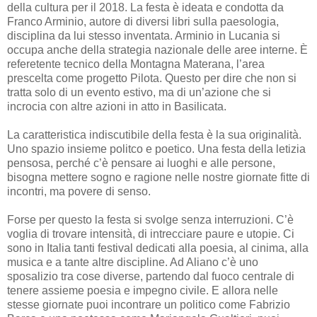
della cultura per il 2018. La festa è ideata e condotta da
Franco Arminio, autore di diversi libri sulla paesologia,
disciplina da lui stesso inventata. Arminio in Lucania si
occupa anche della strategia nazionale delle aree interne. È
referetente tecnico della Montagna Materana, l’area
prescelta come progetto Pilota. Questo per dire che non si
tratta solo di un evento estivo, ma di un’azione che si
incrocia con altre azioni in atto in Basilicata.
La caratteristica indiscutibile della festa è la sua originalità.
Uno spazio insieme politco e poetico. Una festa della letizia
pensosa, perché c’è pensare ai luoghi e alle persone,
bisogna mettere sogno e ragione nelle nostre giornate fitte di
incontri, ma povere di senso.
Forse per questo la festa si svolge senza interruzioni. C’è
voglia di trovare intensità, di intrecciare paure e utopie. Ci
sono in Italia tanti festival dedicati alla poesia, al cinima, alla
musica e a tante altre discipline. Ad Aliano c’è uno
sposalizio tra cose diverse, partendo dal fuoco centrale di
tenere assieme poesia e impegno civile. E allora nelle
stesse giornate puoi incontrare un politico come Fabrizio