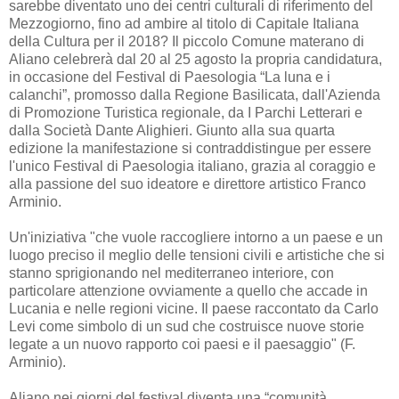
sarebbe diventato uno dei centri culturali di riferimento del
Mezzogiorno, fino ad ambire al titolo di Capitale Italiana
della Cultura per il 2018? Il piccolo Comune materano di
Aliano celebrerà dal 20 al 25 agosto la propria candidatura,
in occasione del Festival di Paesologia “La luna e i
calanchi”, promosso dalla Regione Basilicata, dall'Azienda
di Promozione Turistica regionale, da I Parchi Letterari e
dalla Società Dante Alighieri. Giunto alla sua quarta
edizione la manifestazione si contraddistingue per essere
l'unico Festival di Paesologia italiano, grazia al coraggio e
alla passione del suo ideatore e direttore artistico Franco
Arminio.
Un'iniziativa "che vuole raccogliere intorno a un paese e un
luogo preciso il meglio delle tensioni civili e artistiche che si
stanno sprigionando nel mediterraneo interiore, con
particolare attenzione ovviamente a quello che accade in
Lucania e nelle regioni vicine. Il paese raccontato da Carlo
Levi come simbolo di un sud che costruisce nuove storie
legate a un nuovo rapporto coi paesi e il paesaggio" (F.
Arminio).
Aliano nei giorni del festival diventa una “comunità