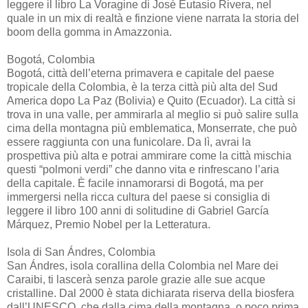
leggere il libro La Voragine di José Eutasio Rivera, nel
quale in un mix di realtà e finzione viene narrata la storia del
boom della gomma in Amazzonia.
Bogotá, Colombia
Bogotá, città dell’eterna primavera e capitale del paese
tropicale della Colombia, è la terza città più alta del Sud
America dopo La Paz (Bolivia) e Quito (Ecuador). La città si
trova in una valle, per ammirarla al meglio si può salire sulla
cima della montagna più emblematica, Monserrate, che può
essere raggiunta con una funicolare. Da lì, avrai la
prospettiva più alta e potrai ammirare come la città mischia
questi “polmoni verdi” che danno vita e rinfrescano l’aria
della capitale. È facile innamorarsi di Bogotá, ma per
immergersi nella ricca cultura del paese si consiglia di
leggere il libro 100 anni di solitudine di Gabriel García
Márquez, Premio Nobel per la Letteratura.
Isola di San Ándres, Colombia
San Ándres, isola corallina della Colombia nel Mare dei
Caraibi, ti lascerà senza parole grazie alle sue acque
cristalline. Dal 2000 è stata dichiarata riserva della biosfera
dall’UNESCO, che dalla cima della montagna, o poco prima