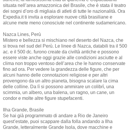
situata nell’area amazzonica del Brasile, che è stata il teatro
dei sogni d’oro di migliaia di atleti di tutte le nazionalità. Ora
Expedia.it ti invita a esplorare nuove città brasiliane e
alcune mete meno conosciute nel continente sudamericano.
Nazca Lines, Perù
Mistero e bellezza si mischiano nel deserto del Nazca, che
si trova nel sud del Perù. Le linee di Nazca, databili tra il 500
ac. e il 500 dc. furono create da civiltà antiche e possono
essere viste anche oggi grazie alle condizioni asciutte e al
clima non troppo ventoso dell’area che le hanno conservate
fino ad ora. Per vedere la grandezza delle figure, che per
alcuni hanno delle connotazioni religiose e per altri
provengono da un altro pianeta, bisogna scalare la cima
delle colline. Da lì si possono ammirare un colibrì, una
scimmia, un albero, una balena, un ragno, un cane, un
condor e molte altre figure stupefacenti.
Ilha Grande, Brasile
Se hai già programmato di andare a Rio de Janeiro
quest’estate, puoi scappare dalla folla andando a Ilha
Grande, letteralmente Grande Isola, dove macchine e