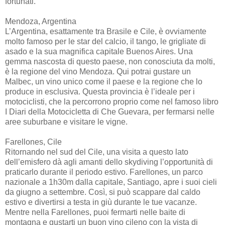
fortunati.
Mendoza, Argentina
L’Argentina, esattamente tra Brasile e Cile, è ovviamente
molto famoso per le star del calcio, il tango, le grigliate di
asado e la sua magnifica capitale Buenos Aires. Una
gemma nascosta di questo paese, non conosciuta da molti,
è la regione del vino Mendoza. Qui potrai gustare un
Malbec, un vino unico come il paese e la regione che lo
produce in esclusiva. Questa provincia è l’ideale per i
motociclisti, che la percorrono proprio come nel famoso libro
I Diari della Motocicletta di Che Guevara, per fermarsi nelle
aree suburbane e visitare le vigne.
Farellones, Cile
Ritornando nel sud del Cile, una visita a questo lato
dell’emisfero dà agli amanti dello skydiving l’opportunità di
praticarlo durante il periodo estivo. Farellones, un parco
nazionale a 1h30m dalla capitale, Santiago, apre i suoi cieli
da giugno a settembre. Così, si può scappare dal caldo
estivo e divertirsi a testa in giù durante le tue vacanze.
Mentre nella Farellones, puoi fermarti nelle baite di
montagna e gustarti un buon vino cileno con la vista di