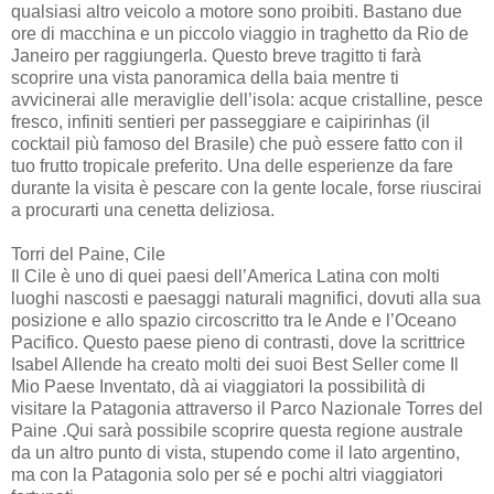
qualsiasi altro veicolo a motore sono proibiti. Bastano due
ore di macchina e un piccolo viaggio in traghetto da Rio de
Janeiro per raggiungerla. Questo breve tragitto ti farà
scoprire una vista panoramica della baia mentre ti
avvicinerai alle meraviglie dell’isola: acque cristalline, pesce
fresco, infiniti sentieri per passeggiare e caipirinhas (il
cocktail più famoso del Brasile) che può essere fatto con il
tuo frutto tropicale preferito. Una delle esperienze da fare
durante la visita è pescare con la gente locale, forse riuscirai
a procurarti una cenetta deliziosa.
Torri del Paine, Cile
Il Cile è uno di quei paesi dell’America Latina con molti
luoghi nascosti e paesaggi naturali magnifici, dovuti alla sua
posizione e allo spazio circoscritto tra le Ande e l’Oceano
Pacifico. Questo paese pieno di contrasti, dove la scrittrice
Isabel Allende ha creato molti dei suoi Best Seller come Il
Mio Paese Inventato, dà ai viaggiatori la possibilità di
visitare la Patagonia attraverso il Parco Nazionale Torres del
Paine .Qui sarà possibile scoprire questa regione australe
da un altro punto di vista, stupendo come il lato argentino,
ma con la Patagonia solo per sé e pochi altri viaggiatori