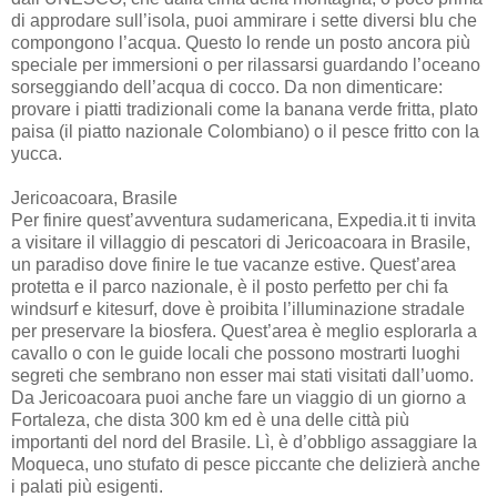
di approdare sull’isola, puoi ammirare i sette diversi blu che
compongono l’acqua. Questo lo rende un posto ancora più
speciale per immersioni o per rilassarsi guardando l’oceano
sorseggiando dell’acqua di cocco. Da non dimenticare:
provare i piatti tradizionali come la banana verde fritta, plato
paisa (il piatto nazionale Colombiano) o il pesce fritto con la
yucca.
Jericoacoara, Brasile
Per finire quest’avventura sudamericana, Expedia.it ti invita
a visitare il villaggio di pescatori di Jericoacoara in Brasile,
un paradiso dove finire le tue vacanze estive. Quest’area
protetta e il parco nazionale, è il posto perfetto per chi fa
windsurf e kitesurf, dove è proibita l’illuminazione stradale
per preservare la biosfera. Quest’area è meglio esplorarla a
cavallo o con le guide locali che possono mostrarti luoghi
segreti che sembrano non esser mai stati visitati dall’uomo.
Da Jericoacoara puoi anche fare un viaggio di un giorno a
Fortaleza, che dista 300 km ed è una delle città più
importanti del nord del Brasile. Lì, è d’obbligo assaggiare la
Moqueca, uno stufato di pesce piccante che delizierà anche
i palati più esigenti.