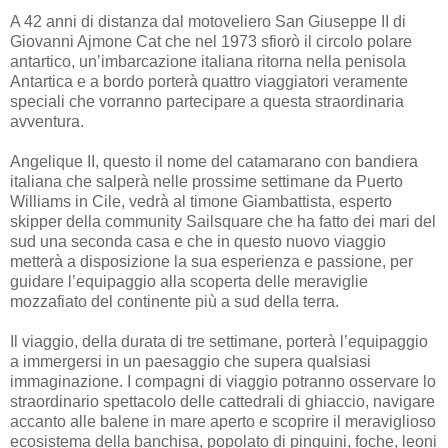
A 42 anni di distanza dal motoveliero San Giuseppe II di
Giovanni Ajmone Cat che nel 1973 sfiorò il circolo polare
antartico, un’imbarcazione italiana ritorna nella penisola
Antartica e a bordo porterà quattro viaggiatori veramente
speciali che vorranno partecipare a questa straordinaria
avventura.
Angelique II, questo il nome del catamarano con bandiera
italiana che salperà nelle prossime settimane da Puerto
Williams in Cile, vedrà al timone Giambattista, esperto
skipper della community Sailsquare che ha fatto dei mari del
sud una seconda casa e che in questo nuovo viaggio
metterà a disposizione la sua esperienza e passione, per
guidare l’equipaggio alla scoperta delle meraviglie
mozzafiato del continente più a sud della terra.
Il viaggio, della durata di tre settimane, porterà l’equipaggio
a immergersi in un paesaggio che supera qualsiasi
immaginazione. I compagni di viaggio potranno osservare lo
straordinario spettacolo delle cattedrali di ghiaccio, navigare
accanto alle balene in mare aperto e scoprire il meraviglioso
ecosistema della banchisa, popolato di pinguini, foche, leoni