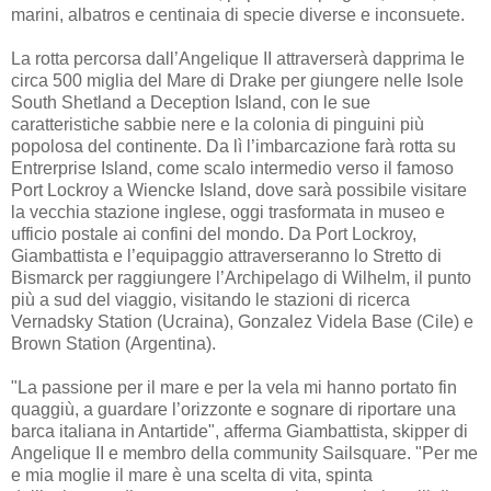
marini, albatros e centinaia di specie diverse e inconsuete.
La rotta percorsa dall’Angelique II attraverserà dapprima le
circa 500 miglia del Mare di Drake per giungere nelle Isole
South Shetland a Deception Island, con le sue
caratteristiche sabbie nere e la colonia di pinguini più
popolosa del continente. Da lì l’imbarcazione farà rotta su
Entrerprise Island, come scalo intermedio verso il famoso
Port Lockroy a Wiencke Island, dove sarà possibile visitare
la vecchia stazione inglese, oggi trasformata in museo e
ufficio postale ai confini del mondo. Da Port Lockroy,
Giambattista e l’equipaggio attraverseranno lo Stretto di
Bismarck per raggiungere l’Archipelago di Wilhelm, il punto
più a sud del viaggio, visitando le stazioni di ricerca
Vernadsky Station (Ucraina), Gonzalez Videla Base (Cile) e
Brown Station (Argentina).
"La passione per il mare e per la vela mi hanno portato fin
quaggiù, a guardare l’orizzonte e sognare di riportare una
barca italiana in Antartide", afferma Giambattista, skipper di
Angelique II e membro della community Sailsquare. "Per me
e mia moglie il mare è una scelta di vita, spinta