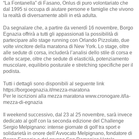
“La Fontanella” di Fasano, Onlus di puro volontariato che
dal 1995 si occupa di aiutare persone e famiglie che vivono
la realtà di diversamente abili in età adulta.
Da segnalare che, a partire da venerdì 16 novembre, Borgo
Egnazia offrirà a tutti gli appassionati la possibilità di
partecipare allo stage running con Orlando Pizzolato, due
volte vincitore della maratona di New York. Lo stage, oltre
alle sedute di corsa, includerà l’analisi dello stile di corsa e
delle scarpe, oltre che sedute di elasticità, potenziamento
muscolare, equilibrio posturale e stretching specifiche per il
podista.
Tutti i dettagli sono disponibili al seguente link
https://borgoegnazia.it/mezza-maratona
Per le iscrizioni alla mezza maratona www.cronogare.it/la-
mezza-di-egnazia
Il weekend successivo, dal 23 al 25 novembre, sarà invece
dedicato al golf con la seconda edizione del Challenge
Sergio Melpignano: intense giornate di golf tra sport e
solidarietà in onore dell’Avvocato Melpignano, fondatore di