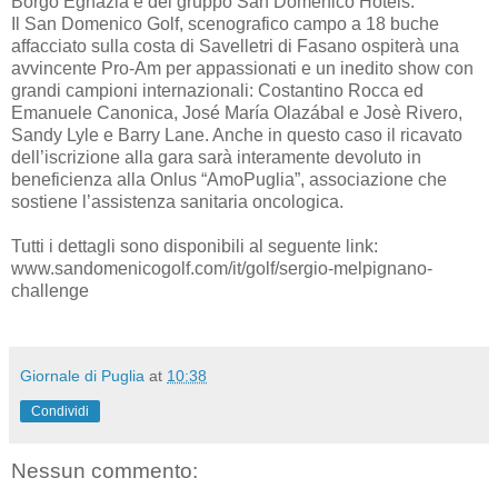
Borgo Egnazia e del gruppo San Domenico Hotels.
Il San Domenico Golf, scenografico campo a 18 buche
affacciato sulla costa di Savelletri di Fasano ospiterà una
avvincente Pro-Am per appassionati e un inedito show con
grandi campioni internazionali: Costantino Rocca ed
Emanuele Canonica, José María Olazábal e Josè Rivero,
Sandy Lyle e Barry Lane. Anche in questo caso il ricavato
dell’iscrizione alla gara sarà interamente devoluto in
beneficienza alla Onlus “AmoPuglia”, associazione che
sostiene l’assistenza sanitaria oncologica.
Tutti i dettagli sono disponibili al seguente link:
www.sandomenicogolf.com/it/golf/sergio-melpignano-
challenge
Giornale di Puglia
at
10:38
Condividi
Nessun commento: