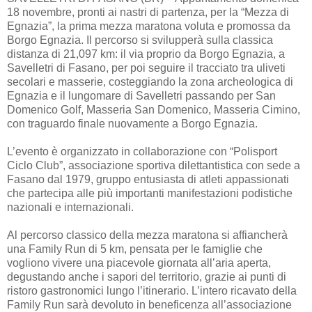
18 novembre, pronti ai nastri di partenza, per la “Mezza di
Egnazia”, la prima mezza maratona voluta e promossa da
Borgo Egnazia. Il percorso si svilupperà sulla classica
distanza di 21,097 km: il via proprio da Borgo Egnazia, a
Savelletri di Fasano, per poi seguire il tracciato tra uliveti
secolari e masserie, costeggiando la zona archeologica di
Egnazia e il lungomare di Savelletri passando per San
Domenico Golf, Masseria San Domenico, Masseria Cimino,
con traguardo finale nuovamente a Borgo Egnazia.
L’evento è organizzato in collaborazione con “Polisport
Ciclo Club”, associazione sportiva dilettantistica con sede a
Fasano dal 1979, gruppo entusiasta di atleti appassionati
che partecipa alle più importanti manifestazioni podistiche
nazionali e internazionali.
Al percorso classico della mezza maratona si affiancherà
una Family Run di 5 km, pensata per le famiglie che
vogliono vivere una piacevole giornata all’aria aperta,
degustando anche i sapori del territorio, grazie ai punti di
ristoro gastronomici lungo l’itinerario. L’intero ricavato della
Family Run sarà devoluto in beneficenza all’associazione