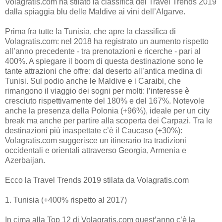
Volagratis.com ha stilato la classifica dei Travel Trends 2019
dalla spiaggia blu delle Maldive ai vini dell’Algarve.
Prima fra tutte la Tunisia, che apre la classifica di
Volagratis.com: nel 2018 ha registrato un aumento rispetto
all’anno precedente - tra prenotazioni e ricerche - pari al
400%. A spiegare il boom di questa destinazione sono le
tante attrazioni che offre: dal deserto all’antica medina di
Tunisi. Sul podio anche le Maldive e i Caraibi, che
rimangono il viaggio dei sogni per molti: l’interesse è
cresciuto rispettivamente del 180% e del 167%. Notevole
anche la presenza della Polonia (+96%), ideale per un city
break ma anche per partire alla scoperta dei Carpazi. Tra le
destinazioni più inaspettate c’è il Caucaso (+30%):
Volagratis.com suggerisce un itinerario tra tradizioni
occidentali e orientali attraverso Georgia, Armenia e
Azerbaijan.
Ecco la Travel Trends 2019 stilata da Volagratis.com
1. Tunisia (+400% rispetto al 2017)
In cima alla Top 12 di Volagratis.com quest’anno c’è la