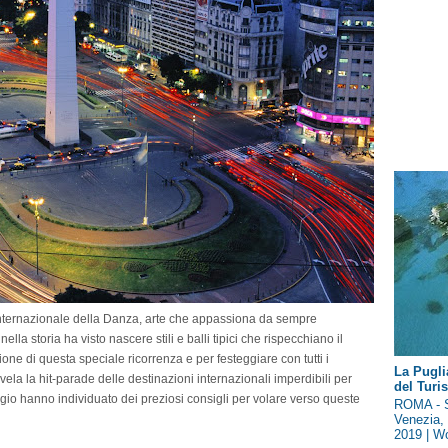
 Internazionale della Danza, arte che appassiona da sempre
ella storia ha visto nascere stili e balli tipici che rispecchiano il
asione di questa speciale ricorrenza e per festeggiare con tutti i
La Pugli
svela la hit-parade delle destinazioni internazionali imperdibili per
del Tur
viaggio hanno individuato dei preziosi consigli per volare verso queste
ROMA - S
Venezia, 
2019 | Wo