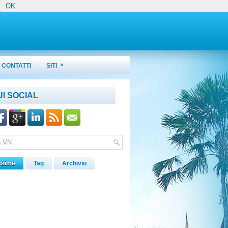
OK
»
CONTATTI
SITI
UI SOCIAL
ssime
Tag
Archivio