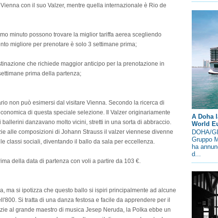
ienna con il suo Valzer, mentre quella internazionale è Rio de
ltimo minuto possono trovare la miglior tariffa aerea scegliendo
ento migliore per prenotare è solo 3 settimane prima;
tinazione che richiede maggior anticipo per la prenotazione in
settimane prima della partenza;
ario non può esimersi dal visitare Vienna. Secondo la ricerca di
 economica di questa speciale selezione. Il Valzer originariamente
A Doha l
 ballerini danzavano molto vicini, stretti in una sorta di abbraccio.
World E
ie alle composizioni di Johann Strauss il valzer viennese divenne
DOHA/GIN
Gruppo M
e classi sociali, diventando il ballo da sala per eccellenza.
ha annunc
d...
ima della data di partenza con voli a partire da 103 €.
a, ma si ipotizza che questo ballo si ispiri principalmente ad alcune
ll'800. Si tratta di una danza festosa e facile da apprendere per il
razie al grande maestro di musica Jesep Neruda, la Polka ebbe un