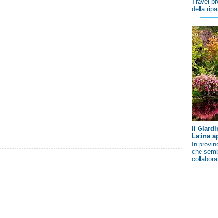
Travel pr
della rip
Il Giard
Latina a
In provin
che sembr
collaboraz