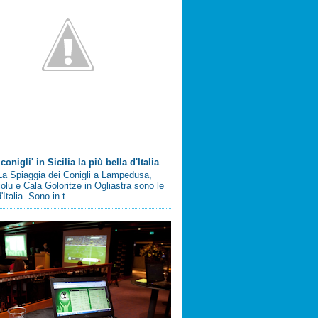
conigli' in Sicilia la più bella d'Italia
a Spiaggia dei Conigli a Lampedusa,
olu e Cala Goloritze in Ogliastra sono le
'Italia. Sono in t...