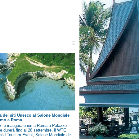
a dei siti Unesco al Salone Mondiale
ismo a Roma
i è inaugurato ieri a Roma a Palazzo
e durerà fino al 28 settembre, il WTE
rld Tourism Event, Salone Mondiale de...