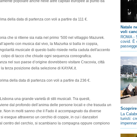
damente popolare anche nelle altre capitali europee al punto da
ima della data di partenza con voli a partire da 111 €.
Natale n
voli canc
ROMA - So
a che si ritiene sia nata nel primo ‘500 nel villaggio Mazurek.
covid. È 
all’aperto con musica dal vivo, la Mazurka si balla in coppia,
passegger
ingolarità musicale di questo ballo risiede nella caduta dell'accento
l colpo di tacco che chiude ogni sequenza coreografica.
anza nel suo paese d’origine dovrebbero visitare Cracovia, città
a la terza posizione della selezione di KAYAK.it.
rima della data di partenza con voli a partire da 236 €.
Lisbona una grande varietà di stili musicali. Tra questi,
iene dal profondo dell’anima delle persone locali e che trasuda un
Scoprire
re. Non in molti sanno che il Fado è accompagnato da diverse
La Calabr
e si esegue attraverso un cerchio di coppie, in cui i danzatori
turisti: 
impennano
i al centro del cerchio, si scambiano la compagna oppure compiono