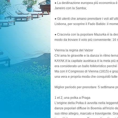
● La destinazione europea più economica è V
Janeiro con la Samba;
● Gli utenti che amano prenotare i voli all’u
Lisbona, per scoprire il Fado Batido: il mom
● Cracovia con la popolare Mazurka è la des
modo da trovare il volo più conveniente: 16 
Vienna la regina del Valzer
Chi ama le giravolte e la danza in ritmo tern
KAYAK.it la capitale austriaca è la meta più
era considerato un ballo folkloristico perché i
Ma con il Congresso di Vienna (1815) e graz
una vera e propria moda che conquistò tutte l
Miglior periodo per prenotare: 5 settimane pr
1 et 2, una polka a Praga
L'origine della Polka è avvolta nella leggend
danze popolari diffuse in Boemia all'inizio de
suo ritmo allegro, marcato e travolgente. G