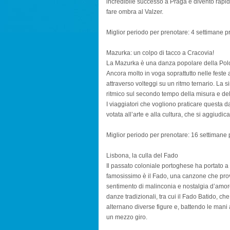
incredibile successo a Praga e diventò rapi
fare ombra al Valzer.
Miglior periodo per prenotare: 4 settimane pr
Mazurka: un colpo di tacco a Cracovia!
La Mazurka è una danza popolare della Poloni
Ancora molto in voga soprattutto nelle feste 
attraverso volteggi su un ritmo ternario. La s
ritmico sul secondo tempo della misura e de
I viaggiatori che vogliono praticare questa d
votata all’arte e alla cultura, che si aggiudic
Miglior periodo per prenotare: 16 settimane p
Lisbona, la culla del Fado
Il passato coloniale portoghese ha portato a 
famosissimo è il Fado, una canzone che prov
sentimento di malinconia e nostalgia d’amo
danze tradizionali, tra cui il Fado Batido, ch
alternano diverse figure e, battendo le man
un mezzo giro.