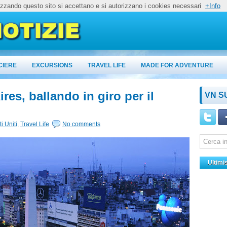
lizzando questo sito si accettano e si autorizzano i cookies necessari
+Info
CIERE
EXCURSIONS
TRAVEL LIFE
MADE FOR ADVENTURE
res, ballando in giro per il
VN S
ti Uniti
,
Travel Life
No comments
Ultimi