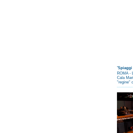
'Spiaggi 
ROMA - L
Cala Mari
"regine" d