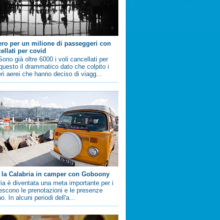
ero per un milione di passeggeri con
ellati per covid
no già oltre 6000 i voli cancellati per
questo il drammatico dato che colpito i
i aerei che hanno deciso di viagg...
 la Calabria in camper con Goboony
ia è diventata una meta importante per i
crescono le prenotazioni e le presenze
. In alcuni periodi dell'a...