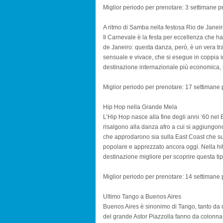
Miglior periodo per prenotare: 3 settimane pr
A ritmo di Samba nella festosa Rio de Janei
Il Carnevale è la festa per eccellenza che ha
de Janeiro: questa danza, però, è un vera tradi
sensuale e vivace, che si esegue in coppia i
destinazione internazionale più economica,
Miglior periodo per prenotare: 17 settimane p
Hip Hop nella Grande Mela
L’Hip Hop nasce alla fine degli anni ‘60 nel B
risalgono alla danza afro a cui si aggiungono
che approdarono sia sulla East Coast che sul
popolare e apprezzato ancora oggi. Nella hi
destinazione migliore per scoprire questa tip
Miglior periodo per prenotare: 14 settimane p
Ultimo Tango a Buenos Aires
Buenos Aires è sinonimo di Tango, tanto da d
del grande Astor Piazzolla fanno da colonna 