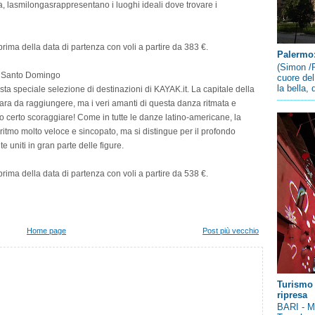
a, lasmilongasrappresentano i luoghi ideali dove trovare i
rima della data di partenza con voli a partire da 383 €.
Palermo: 
(Simon /P
a Santo Domingo
cuore del
la bella,
 speciale selezione di destinazioni di KAYAK.it. La capitale della
ara da raggiungere, ma i veri amanti di questa danza ritmata e
no certo scoraggiare! Come in tutte le danze latino-americane, la
itmo molto veloce e sincopato, ma si distingue per il profondo
e uniti in gran parte delle figure.
rima della data di partenza con voli a partire da 538 €.
Home page
Post più vecchio
Turismo 
ripresa
BARI - Me