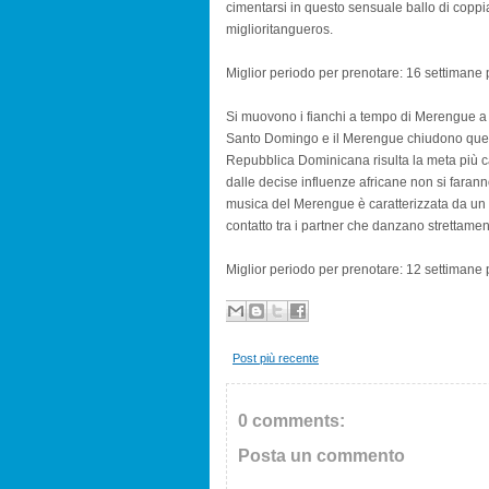
cimentarsi in questo sensuale ballo di coppi
miglioritangueros.
Miglior periodo per prenotare: 16 settimane p
Si muovono i fianchi a tempo di Merengue 
Santo Domingo e il Merengue chiudono questa
Repubblica Dominicana risulta la meta più c
dalle decise influenze africane non si faran
musica del Merengue è caratterizzata da un r
contatto tra i partner che danzano strettament
Miglior periodo per prenotare: 12 settimane p
Post più recente
0 comments:
Posta un commento