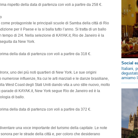
ima rispetto della data di partenza con voli a partire da 258 €.
ro
 come protagoniste le principali scuole di Samba della città di Rio
zione per il Paese e la si balla tutto l’anno. Si tratta di un ballo
n tempo di 2/4. Nella selezione di KAYAK.it, Rio de Janeiro è la
 seguita da New York.
rima della data di partenza con voli a partire da 318 €.
Social e
Italiani,
ronx, uno dei più noti quartieri di New York. Le sue origini
degustato
amiamo la
 numerose influenze, fra cui le arti marziali e le danze brasiliane,
la West Coast degli Stati Uniti dando vita a uno stile nuovo, molto
t-parade di KAYAK.it, New York segue Rio de Janeiro ed è la
ologia di ballo.
rima della data di partenza con voli a partire da 372 €.
iventare una voce importante del turismo della capitale. Le note
sonora per le strade della città e, per coloro che desiderano