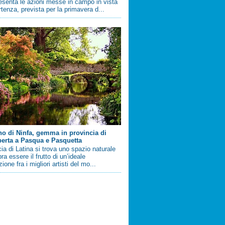
esenta le azioni messe in campo in vista
artenza, prevista per la primavera d...
ino di Ninfa, gemma in provincia di
perta a Pasqua e Pasquetta
cia di Latina si trova uno spazio naturale
a essere il frutto di un’ideale
ione fra i migliori artisti del mo...