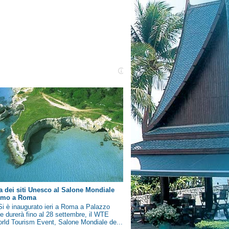
a dei siti Unesco al Salone Mondiale
ismo a Roma
i è inaugurato ieri a Roma a Palazzo
e durerà fino al 28 settembre, il WTE
rld Tourism Event, Salone Mondiale de...