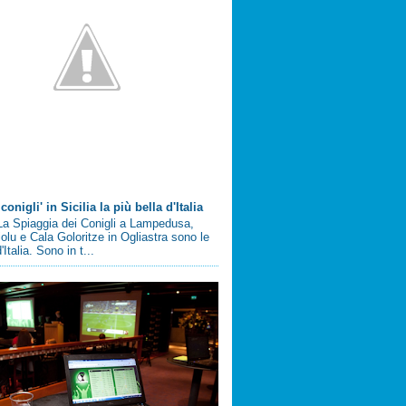
conigli' in Sicilia la più bella d'Italia
a Spiaggia dei Conigli a Lampedusa,
olu e Cala Goloritze in Ogliastra sono le
'Italia. Sono in t...