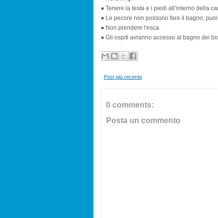
● Tenere la testa e i piedi all’interno della 
● Le pecore non possono fare il bagno, puoi 
● Non prendere l'esca.
● Gli ospiti avranno accesso al bagno dei bio
Post più recente
0 comments:
Posta un commento