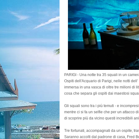
PARIGI - Una notte tra 35 squali in un camera
Ospiti dell'Acquario di Parigi, nelle notti del
immersa in una vasca di oltre tre milioni di li
cosa che separa gli ospiti dai maestosi squal
Gli squali sono tra i più temuti - e incompre
mentre ci si fa un selfie che per un attacco d
di scoprire più da vicino questi incredibili a
Tre fortunati, accompagnati da un ospite, tr
Saranno accolti dal padrone di casa, Fred B