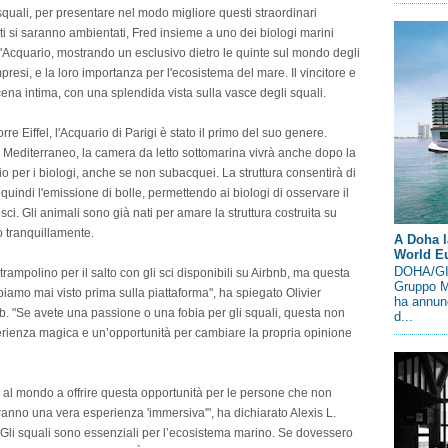
 squali, per presentare nel modo migliore questi straordinari
ti si saranno ambientati, Fred insieme a uno dei biologi marini
o l'Acquario, mostrando un esclusivo dietro le quinte sul mondo degli
esi, e la loro importanza per l'ecosistema del mare. Il vincitore e
cena intima, con una splendida vista sulla vasce degli squali.
rre Eiffel, l'Acquario di Parigi è stato il primo del suo genere.
 Mediterraneo, la camera da letto sottomarina vivrà anche dopo la
o per i biologi, anche se non subacquei. La struttura consentirà di
quindi l'emissione di bolle, permettendo ai biologi di osservare il
i. Gli animali sono già nati per amare la struttura costruita su
o tranquillamente.
A Doha l
World E
DOHA/GIN
trampolino per il salto con gli sci disponibili su Airbnb, ma questa
Gruppo M
iamo mai visto prima sulla piattaforma", ha spiegato Olivier
ha annunc
. "Se avete una passione o una fobia per gli squali, questa non
d...
perienza magica e un’opportunità per cambiare la propria opinione
o al mondo a offrire questa opportunità per le persone che non
anno una vera esperienza 'immersiva'", ha dichiarato Alexis L.
li squali sono essenziali per l’ecosistema marino. Se dovessero