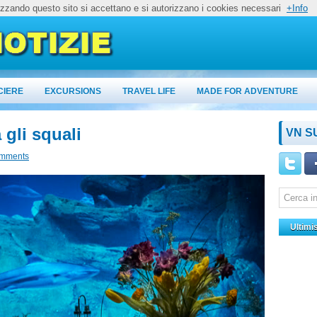
lizzando questo sito si accettano e si autorizzano i cookies necessari
+Info
CIERE
EXCURSIONS
TRAVEL LIFE
MADE FOR ADVENTURE
 gli squali
VN S
omments
Ultimi