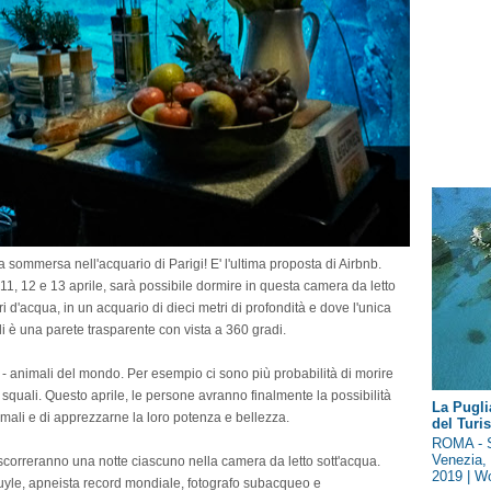
 sommersa nell'acquario di Parigi! E' l'ultima proposta di Airbnb.
l’ 11, 12 e 13 aprile, sarà possibile dormire in questa camera da letto
tri d'acqua, in un acquario di dieci metri di profondità e dove l'unica
i è una parete trasparente con vista a 360 gradi.
si - animali del mondo. Per esempio ci sono più probabilità di morire
i squali. Questo aprile, le persone avranno finalmente la possibilità
La Pugli
nimali e di apprezzarne la loro potenza e bellezza.
del Tur
ROMA - S
Venezia, 
ascorreranno una notte ciascuno nella camera da letto sott'acqua.
2019 | Wo
uyle, apneista record mondiale, fotografo subacqueo e