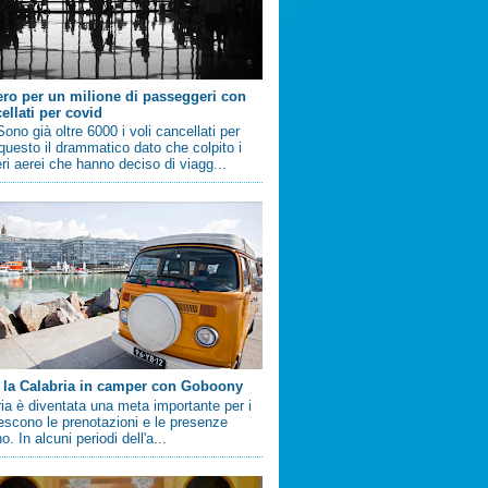
ero per un milione di passeggeri con
ellati per covid
no già oltre 6000 i voli cancellati per
questo il drammatico dato che colpito i
i aerei che hanno deciso di viagg...
 la Calabria in camper con Goboony
ia è diventata una meta importante per i
crescono le prenotazioni e le presenze
. In alcuni periodi dell'a...