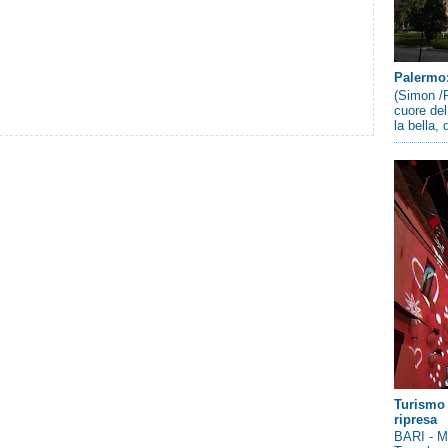
Palermo: 
(Simon /P
cuore del
la bella,
Turismo 
ripresa
BARI - Me