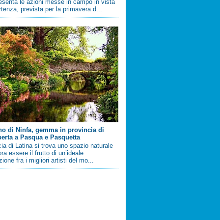
esenta le azioni messe in campo in vista
artenza, prevista per la primavera d...
ino di Ninfa, gemma in provincia di
perta a Pasqua e Pasquetta
cia di Latina si trova uno spazio naturale
a essere il frutto di un’ideale
ione fra i migliori artisti del mo...