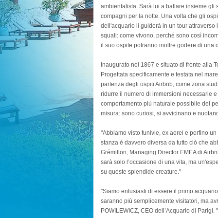
ambientalista. Sarà lui a ballare insieme gli
compagni per la notte. Una volta che gli ospi
dell'acquario li guiderà in un tour attravers
squali: come vivono, perché sono così incompr
il suo ospite potranno inoltre godere di una 
Inaugurato nel 1867 e situato di fronte alla To
Progettata specificamente e testata nel mare
partenza degli ospiti Airbnb, come zona studi
ridurre il numero di immersioni necessarie e 
comportamento più naturale possibile dei pesc
misura: sono curiosi, si avvicinano e nuotan
"Abbiamo visto funivie, ex aerei e perfino un 
stanza è davvero diversa da tutto ciò che abb
Grémillon, Managing Director EMEA di Airbnb
sarà solo l’occasione di una vita, ma un'es
su queste splendide creature."
"Siamo entusiasti di essere il primo acquari
saranno più semplicemente visitatori, ma avr
POWILEWICZ, CEO dell’Acquario di Parigi. "G