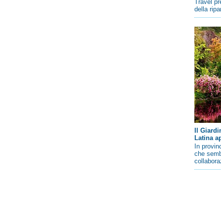
Travel pr
della rip
Il Giard
Latina a
In provin
che sembr
collaboraz