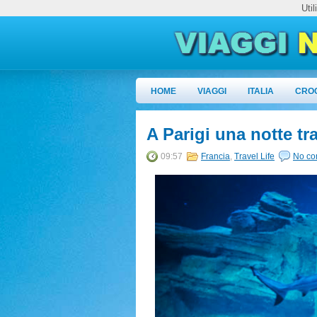
Uti
HOME
VIAGGI
ITALIA
CRO
A Parigi una notte tra
09:57
Francia
,
Travel Life
No c