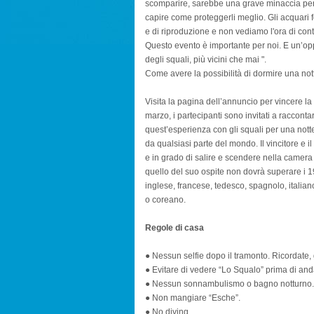
scomparire, sarebbe una grave minaccia per t
capire come proteggerli meglio. Gli acquari 
e di riproduzione e non vediamo l'ora di conti
Questo evento è importante per noi. E un’opp
degli squali, più vicini che mai ".
Come avere la possibilità di dormire una not
Visita la pagina dell’annuncio per vincere la 
marzo, i partecipanti sono invitati a raccont
quest’esperienza con gli squali per una notte
da qualsiasi parte del mondo. Il vincitore e
e in grado di salire e scendere nella camera 
quello del suo ospite non dovrà superare i 190
inglese, francese, tedesco, spagnolo, italian
o coreano.
Regole di casa
● Nessun selfie dopo il tramonto. Ricordate, g
● Evitare di vedere “Lo Squalo” prima di anda
● Nessun sonnambulismo o bagno notturno.
● Non mangiare “Esche”.
● No diving.