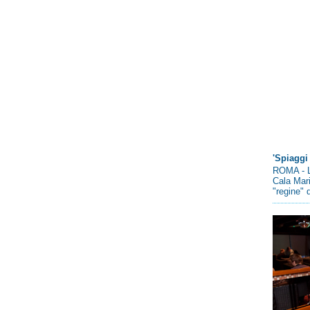
'Spiaggi 
ROMA - L
Cala Mari
"regine" d