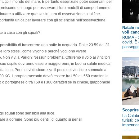
utto il mondo del mare. È pertanto essenziale poter osservarli per
forniscono un luogo per osservare i loro modelli di comportamento
nuare a utilizzare questa struttura di osservazione a tal fine.
ortunità unica per lavorare con gli scienziati nell’osservazione
Natale n
voli canc
te a casa con gli squali?
ROMA - So
covid. È 
possibilità di trascorrere una notte in acquario. Dalle 23:59 del 31
passegger
are loro stessi, come vivono e perché vogliono vivere
. Non vivi a Parigi? Nessun problema. Offriremo il volo ai vincitori
 il suo ospite dovranno essere maggiorenni, in buona salute medica
da letto. Per motivi di sicurezza, il peso del vincitore sommato a
 KG. Il proprio racconto dovrà essere tra i 50 e i 550 caratteri in
o o portoghese o tra i 50 e i 300 caratteri se in cinese, giapponese
Scoprire
li squali sono sensibili alla luce.
La Calabr
re a dormire. Sono più gentili di quanto si pensi!
turisti: 
impennano