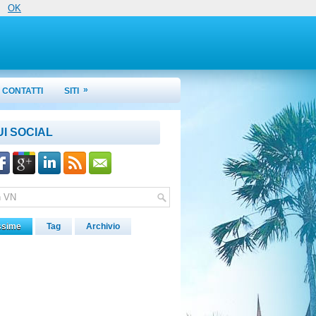
OK
»
CONTATTI
SITI
UI SOCIAL
ssime
Tag
Archivio