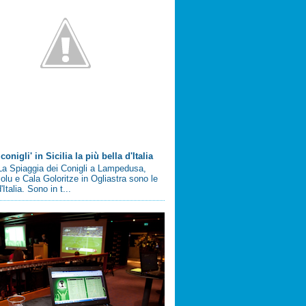
conigli' in Sicilia la più bella d'Italia
a Spiaggia dei Conigli a Lampedusa,
olu e Cala Goloritze in Ogliastra sono le
'Italia. Sono in t...