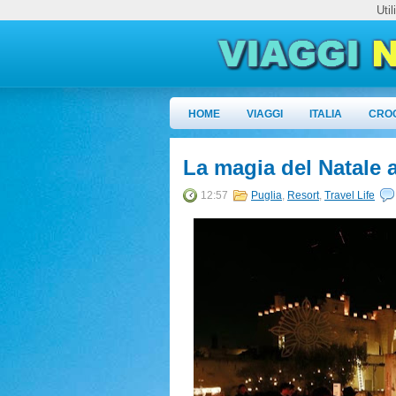
Uti
HOME
VIAGGI
ITALIA
CRO
La magia del Natale 
12:57
Puglia
,
Resort
,
Travel Life