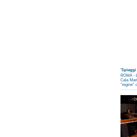
'Spiaggi 
ROMA - L
Cala Mari
"regine" d