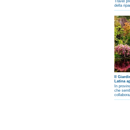
Travel pr
della rip
Il Giard
Latina a
In provin
che sembr
collaboraz