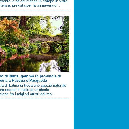
esenta le azioni messe in campo in vista
artenza, prevista per la primavera d...
ino di Ninfa, gemma in provincia di
perta a Pasqua e Pasquetta
cia di Latina si trova uno spazio naturale
a essere il frutto di un’ideale
ione fra i migliori artisti del mo...