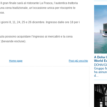
l gran finale sarà al ristorante La Frasca, l’autentica trattoria
 una cena tradizionale, un’occasione unica per riscoprire le
ese.
ei giorni 8, 11, 24, 25 e 26 dicembre. Ingresso dalle ore 18 per i
zia possono acquistare l’ingresso ai mercatini e la cena
€ (bevande escluse).
A Doha l
World E
Home page
Post più vecchio
DOHA/GIN
Gruppo M
ha annunc
d...