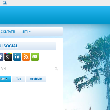
OK
»
CONTATTI
SITI
UI SOCIAL
ssime
Tag
Archivio