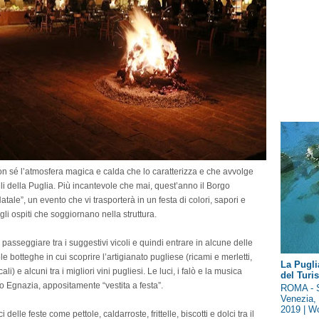
on sé l’atmosfera magica e calda che lo caratterizza e che avvolge
i della Puglia. Più incantevole che mai, quest’anno il Borgo
atale”, un evento che vi trasporterà in un festa di colori, sapori e
gli ospiti che soggiornano nella struttura.
i passeggiare tra i suggestivi vicoli e quindi entrare in alcune delle
le botteghe in cui scoprire l’artigianato pugliese (ricami e merletti,
La Pugli
ali) e alcuni tra i migliori vini pugliesi. Le luci, i falò e la musica
del Tur
 Egnazia, appositamente “vestita a festa”.
ROMA - S
Venezia, 
2019 | Wo
 delle feste come pettole, caldarroste, frittelle, biscotti e dolci tra il