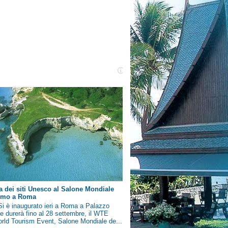
a dei siti Unesco al Salone Mondiale
ismo a Roma
i è inaugurato ieri a Roma a Palazzo
e durerà fino al 28 settembre, il WTE
rld Tourism Event, Salone Mondiale de...