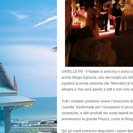
SAVELLETRI - Il Natale si avvicina e porta c
anche Borgo Egnazia, uno dei luoghi più bell
ospiterà la prima edizione dei “Mercatini di N
allegria e che sarà aperto a tutti e non solo a
Tutti i visitatori potranno vivere l’emozione d
“casette” trasformate per l’occasione in picco
ceramiche, e altri prodotti dei nostri talenti loc
animeranno la grande Piazza, cuore di Borgo
Qui gli ospiti potranno degustare i sapori tipici