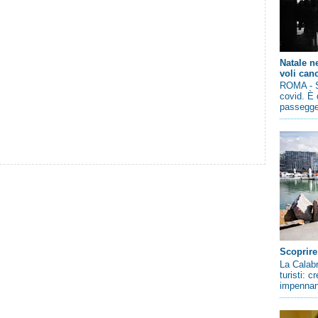
Natale n
voli canc
ROMA - So
covid. È 
passegger
Scoprire
La Calabr
turisti: 
impennano