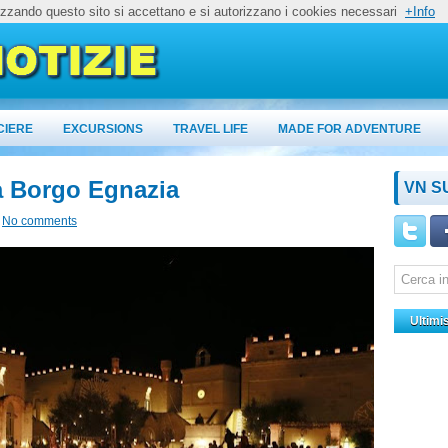
lizzando questo sito si accettano e si autorizzano i cookies necessari
+Info
CIERE
EXCURSIONS
TRAVEL LIFE
MADE FOR ADVENTURE
a Borgo Egnazia
VN S
No comments
Ultimi