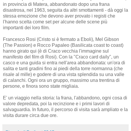
in provincia di Matera, abbandonato dopo una frana
disastrosa, nel 1963, seguita da altri smottamenti - dà oggi la
stessa emozione che devono aver provato i registi che
l'hanno scelta come set per alcune delle scene più
importanti dei loro film.
Francesco Rosi (Cristo si è fermato a Eboli), Mel Gibson
(The Passion) e Rocco Papaleo (Basilicata coast to coast)
hanno girato qui (è di Craco vecchia l'immagine sul
manifesto del film di Rosi). Con la "Craco card daily", un
casco e una guida si entra nell'area abbandonata: un'ora di
salita e tanti gradini fino ai piedi della torre normanna (che
risale al mille) e godere di una vista splendida su una valle
di calanchi. Ogni ora un gruppo, massimo una trentina di
persone, e finora sono state migliaia.
E' un viaggio nella storia: la frana, l'abbandono, ogni cosa di
valore depredata, poi la recinzione e i primi lavori di
salvaguardia. In futuro, il percorso di visita sarà ampliato e la
visita durare circa due ore.