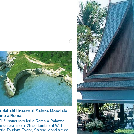
a dei siti Unesco al Salone Mondiale
ismo a Roma
i è inaugurato ieri a Roma a Palazzo
e durerà fino al 28 settembre, il WTE
rld Tourism Event, Salone Mondiale de...