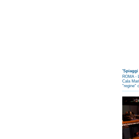
'Spiaggi 
ROMA - L
Cala Mari
"regine" d