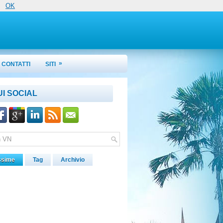
OK
»
CONTATTI
SITI
UI SOCIAL
ssime
Tag
Archivio