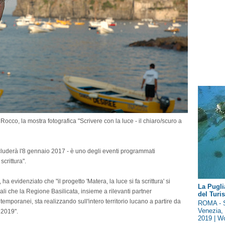
co, la mostra fotografica "Scrivere con la luce - il chiaro/scuro a
ncluderà l'8 gennaio 2017 - è uno degli eventi programmati
scrittura".
ha evidenziato che "il progetto 'Matera, la luce si fa scrittura' si
La Pugli
ali che la Regione Basilicata, insieme a rilevanti partner
del Tur
emporanei, sta realizzando sull'intero territorio lucano a partire da
ROMA - S
Venezia, 
 2019".
2019 | Wo