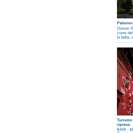
Palermo: 
(Simon /P
cuore del
la bella,
Turismo 
ripresa
BARI - Me