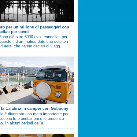
ero per un milione di passeggeri con
ellati per covid
no già oltre 6000 i voli cancellati per
questo il drammatico dato che colpito i
i aerei che hanno deciso di viagg...
 la Calabria in camper con Goboony
ia è diventata una meta importante per i
crescono le prenotazioni e le presenze
. In alcuni periodi dell'a...