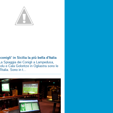
conigli' in Sicilia la più bella d'Italia
a Spiaggia dei Conigli a Lampedusa,
olu e Cala Goloritze in Ogliastra sono le
'Italia. Sono in t...