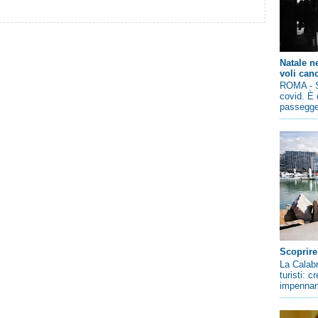
Natale n
voli canc
ROMA - So
covid. È 
passegger
Scoprire
La Calabr
turisti: 
impennano