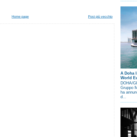
Home page
Post più vecchio
A Doha l
World E
DOHA/GIN
Gruppo M
ha annunc
d...