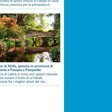
esenta le azioni messe in campo in vista
artenza, prevista per la primavera d...
ino di Ninfa, gemma in provincia di
perta a Pasqua e Pasquetta
cia di Latina si trova uno spazio naturale
a essere il frutto di un’ideale
ione fra i migliori artisti del mo...