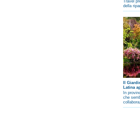
Travel pr
della rip
Il Giard
Latina a
In provin
che sembr
collaboraz