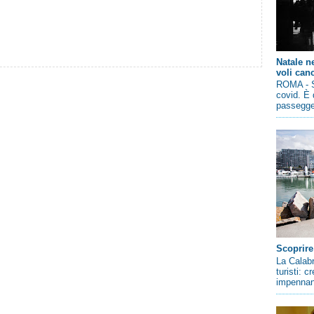
Natale n
voli canc
ROMA - So
covid. È 
passegger
Scoprire
La Calabr
turisti: 
impennano