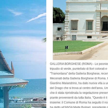
GALLERIA BORGHESE (ROMA) - Le peonie e i vib
tripudio di verde, puntellato di fiori colorat
"Tramontana" della Galleria Borghese, recent
Mecenati della Galleria Borghese di Roma. Il 
Giardino Malandrino, ha dato nuova vita a uno
del Drago che si trova al centro dell'area. Un
che è stata ripristinata la vegetazione presen
piante provenienti da tutta Italia. "Questo è 
insieme: il Comune di Roma ha seguito il no
ha detto all'ANSA Maite Bulgari, presidente 