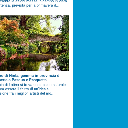
esenta le azioni messe in campo in vista
artenza, prevista per la primavera d...
ino di Ninfa, gemma in provincia di
perta a Pasqua e Pasquetta
cia di Latina si trova uno spazio naturale
a essere il frutto di un’ideale
ione fra i migliori artisti del mo...