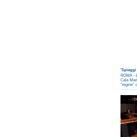
'Spiaggi 
ROMA - L
Cala Mari
"regine" d