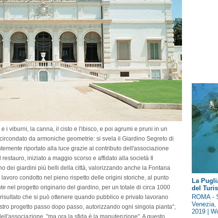
urni, la canna, il cisto e l'ibisco, e poi agrumi e pruni in un
i e circondato da armoniche geometrie: si svela il Giardino Segreto di
emente riportato alla luce grazie al contributo dell'associazione
restauro, iniziato a maggio scorso e affidato alla società Il
 dei giardini più belli della città, valorizzando anche la Fontana
 lavoro condotto nel pieno rispetto delle origini storiche, al punto
La Pugli
te nel progetto originario del giardino, per un totale di circa 1000
del Tur
ROMA - S
il risultato che si può ottenere quando pubblico e privato lavorano
Venezia, 
stro progetto passo dopo passo, autorizzando ogni singola pianta",
2019 | Wo
dell'associazione, "ma ora la sfida è la manutenzione". A questo