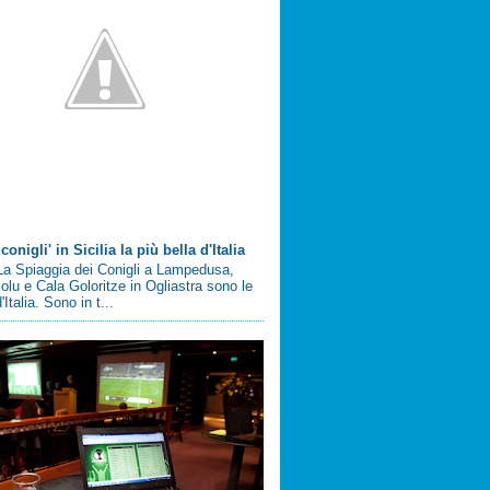
conigli' in Sicilia la più bella d'Italia
a Spiaggia dei Conigli a Lampedusa,
olu e Cala Goloritze in Ogliastra sono le
'Italia. Sono in t...