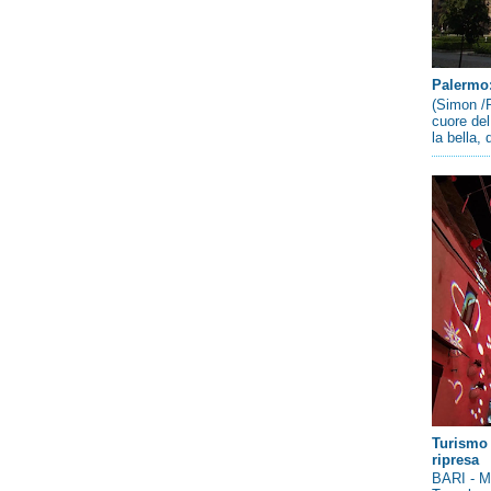
Palermo: 
(Simon /P
cuore del
la bella,
Turismo 
ripresa
BARI - Me