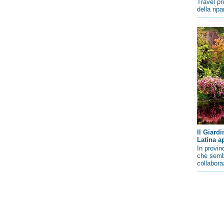
Travel pr
della rip
Il Giard
Latina a
In provin
che sembr
collaboraz