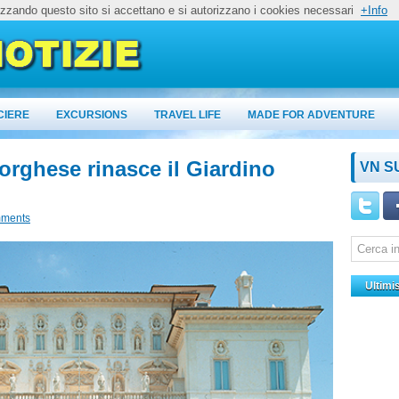
lizzando questo sito si accettano e si autorizzano i cookies necessari
+Info
CIERE
EXCURSIONS
TRAVEL LIFE
MADE FOR ADVENTURE
orghese rinasce il Giardino
VN S
ments
Ultimi