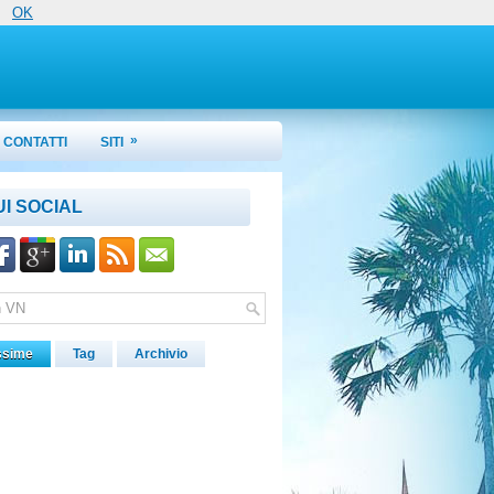
OK
»
CONTATTI
SITI
UI SOCIAL
ssime
Tag
Archivio