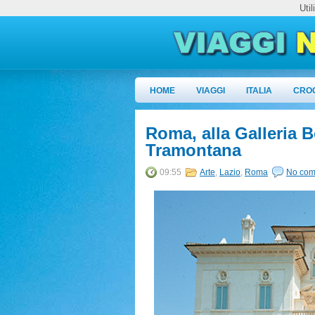
Uti
HOME
VIAGGI
ITALIA
CRO
Roma, alla Galleria B
Tramontana
09:55
Arte
,
Lazio
,
Roma
No com