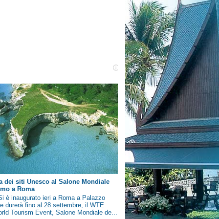
a dei siti Unesco al Salone Mondiale
ismo a Roma
i è inaugurato ieri a Roma a Palazzo
e durerà fino al 28 settembre, il WTE
rld Tourism Event, Salone Mondiale de...