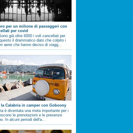
ero per un milione di passeggeri con
ellati per covid
no già oltre 6000 i voli cancellati per
questo il drammatico dato che colpito i
i aerei che hanno deciso di viagg...
 la Calabria in camper con Goboony
ia è diventata una meta importante per i
crescono le prenotazioni e le presenze
. In alcuni periodi dell'a...