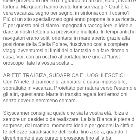
stelle prevedono nel 2016 riguardo ad amore, soldi, lavoro e
fortuna. Ma quanti hanno avuto lumi sui viaggi? Qual è la
vera vacanza, segno per segno, in sintonia con il cosmo?
Più di un sito specializzato ogni anno propone la sua ricetta.
E per questo noi ci siamo impegnati a raccogliere le idee e
dare ai nostri lettori una previsione multipla. In tempi antichi i
navigatori erano soliti orientarsi in mare aperto grazie alla
posizione della Stella Polare, riuscivano così a compiere
viaggi avventurosi ai limiti della fantasia e a fare ritorno a
casa. Voi, con un occhio al portafoglio e uno al "turist-
oroscopo" fate la vostra scelta...
ARIETE TRA IBIZA, SUDAFRICA E LUOGHI ESOTICI -
Con l'Ariete, diciamocelo, annoiarsi è quasi impossibile,
soprattutto in vacanza. Proiettato per natura verso l'esterno e
gli altri, quest'anno Marte in transito regala forti emozioni
senza doverle nemmeno cercare.
Skyscanner consiglia: quale che sia la vostra età, Ibiza è
sempre un desiderio da realizzare. La Isla Blanca è piena di
sorprese, dal mattino, momento ideale per godersi la città e
le bellezze paradisiache dell'isola, fino a sera, quando il
divertimento è assicurato e prosegue fino all'alba.