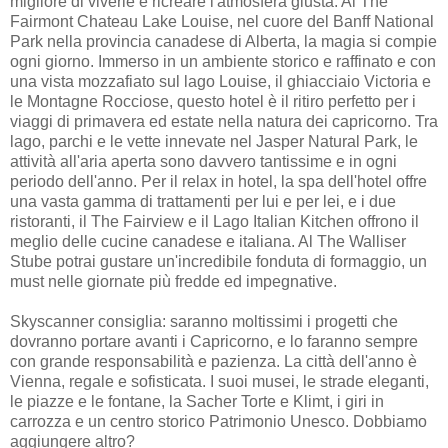
migliore di viverle è ricreare l'atmosfera giusta. Al The
Fairmont Chateau Lake Louise, nel cuore del Banff National
Park nella provincia canadese di Alberta, la magia si compie
ogni giorno. Immerso in un ambiente storico e raffinato e con
una vista mozzafiato sul lago Louise, il ghiacciaio Victoria e
le Montagne Rocciose, questo hotel è il ritiro perfetto per i
viaggi di primavera ed estate nella natura dei capricorno. Tra
lago, parchi e le vette innevate nel Jasper Natural Park, le
attività all'aria aperta sono davvero tantissime e in ogni
periodo dell'anno. Per il relax in hotel, la spa dell'hotel offre
una vasta gamma di trattamenti per lui e per lei, e i due
ristoranti, il The Fairview e il Lago Italian Kitchen offrono il
meglio delle cucine canadese e italiana. Al The Walliser
Stube potrai gustare un'incredibile fonduta di formaggio, un
must nelle giornate più fredde ed impegnative.
Skyscanner consiglia: saranno moltissimi i progetti che
dovranno portare avanti i Capricorno, e lo faranno sempre
con grande responsabilità e pazienza. La città dell'anno è
Vienna, regale e sofisticata. I suoi musei, le strade eleganti,
le piazze e le fontane, la Sacher Torte e Klimt, i giri in
carrozza e un centro storico Patrimonio Unesco. Dobbiamo
aggiungere altro?