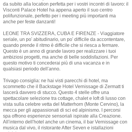
da subito alla location perfetta per i vostri incontri di lavoro: il
Visconti Palace Hotel ha appena aperto il suo centro
polifunzionale, perfetto per i meeting più importanti ma
anche per feste danzanti!
LEONE TRA SVIZZERA, CUBA E FIRENZE - Viaggiatore
seriale, un po' abitudinario, un po' difficile da accontentare,
quando prende il ritmo è difficile che si riesca a fermare.
Questo è un anno di grande lavoro per realizzare i tuoi
ambiziosi progetti, ma anche di belle soddisfazioni. Per
questo motivo ti concederai più di una vacanza e in
qualsiasi periodo dell'anno.
Trivago consiglia: ne hai visti parecchi di hotel, ma
scommetto che il Backstage Hotel Vernissage di Zermatt ti
lascerà davvero di stucco. Questo 4 stelle offre una
spettacolare selezione tra cottage, chalet e loft di lusso con
vista sulla celebre vetta del Matterhorn (Monte Cervino), la
mecca per gli appassionati di sci ed alpinismo. I percorsi
spa offrono esperienze sensoriali ispirate alla Creazione.
All'interno dell'hotel anche un cinema, il bar Vernissage con
musica dal vivo, il ristorante After Seven e istallazioni