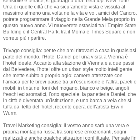
sensibile e tenace, si guadagna una meta top: New York!
Una di quelle città che va sicuramente vista e vissuta al
massimo almeno una volta nella vita e voi, amici del Cancro,
potrete programmare il viaggio nella Grande Mela proprio in
questo nuovo anno. Vi muoverete estasiati tra l'Empire State
Building e il Central Park, tra il Moma e Times Square e non
vorrete più ripartire.
Trivago consiglia: per te che ami ritrovarti a casa in qualsiasi
parte del mondo, l'Hotel Daniel per una visita a Vienna è
l'hotel ideale. Accanto alla stazione di Vienna e a due passi
dal Belvedere, l'hotel offre un urban style molto intelligente
che mette subito a proprio agio: camere attrezzate con
l'amaca per le brevi pause tra un'escursione e l'altra, pareti e
mobili in tinta nei toni del mogano, bianco e beige, angoli
freschi ed aromatici, l'orto speziale, la panetteria Daniel, che
in città è diventata un'istituzione, e una barca a vela che si
tuffa dal tetto dell'hotel, recente opera dell'artista Erwin
Wurm.
Travel Marketing consiglia: il vostro anno sarà una vera e
propria montagna russa tra sorprese emozionanti, sogni
realizzati e anche qualche situazioni conflittuale. Pensate fin