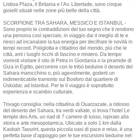
Lisboa Plaza, il Britania e l'Av. Libertade, sono cinque
gioielli situati nelle zone più belle della città.
SCORPIONE TRA SAHARA, MESSICO E ISTANBUL -
Sono proprio le contraddizioni del tuo segno che ti rendono
una persona così speciale, in viaggio dai il meglio di te e
riesci ad incanalare la tua energia per decifrare le novità in
tempi record. Poliglotta e cittadino del mondo, più che le
città, ami i luoghi ricchi di fascino e mistero. Da tempo
vorresti visitare il sito di Petra in Giordania o la piramide di
Giza in Egitto, percorrere con le tribù beduine il deserto del
Sahara marocchino o, più agevolmente, goderti un
indimenticabile tramonto sul Bosforo dal quartiere di
Üsküdar, ad Istanbul. Per te il viaggio è soprattutto
esperienza e scambio culturale.
Trivago consiglia: nella cittadina di Ouarzazate, a ridosso
del deserto del Sahara, tra verdi vallate, si trova l’hotel Le
temple des Arts, un riad di 7 camere di lusso, ispirato alla
storia e arte mesopotamica. Ubicato a solo 1 km dalla
Kasbah Taourirt, questa piccola oasi di pace e relax, è una
perfetta base d’appoggio per le tue escursioni beduine nel