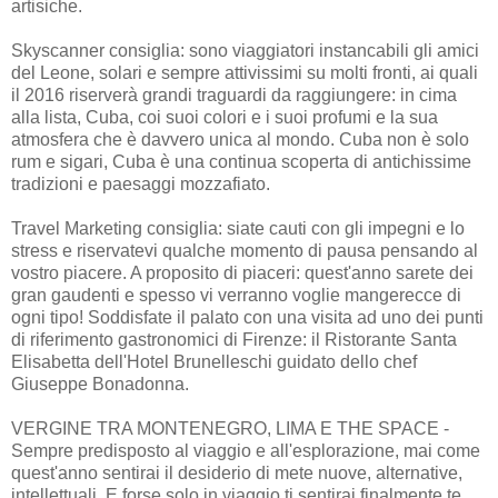
artisiche.
Skyscanner consiglia: sono viaggiatori instancabili gli amici
del Leone, solari e sempre attivissimi su molti fronti, ai quali
il 2016 riserverà grandi traguardi da raggiungere: in cima
alla lista, Cuba, coi suoi colori e i suoi profumi e la sua
atmosfera che è davvero unica al mondo. Cuba non è solo
rum e sigari, Cuba è una continua scoperta di antichissime
tradizioni e paesaggi mozzafiato.
Travel Marketing consiglia: siate cauti con gli impegni e lo
stress e riservatevi qualche momento di pausa pensando al
vostro piacere. A proposito di piaceri: quest'anno sarete dei
gran gaudenti e spesso vi verranno voglie mangerecce di
ogni tipo! Soddisfate il palato con una visita ad uno dei punti
di riferimento gastronomici di Firenze: il Ristorante Santa
Elisabetta dell'Hotel Brunelleschi guidato dello chef
Giuseppe Bonadonna.
VERGINE TRA MONTENEGRO, LIMA E THE SPACE -
Sempre predisposto al viaggio e all'esplorazione, mai come
quest'anno sentirai il desiderio di mete nuove, alternative,
intellettuali. E forse solo in viaggio ti sentirai finalmente te