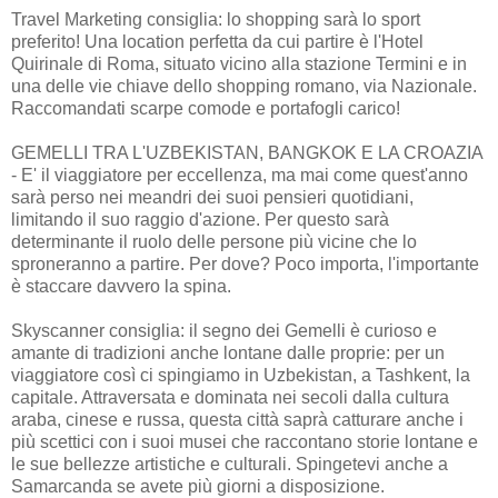
Travel Marketing consiglia: lo shopping sarà lo sport
preferito! Una location perfetta da cui partire è l'Hotel
Quirinale di Roma, situato vicino alla stazione Termini e in
una delle vie chiave dello shopping romano, via Nazionale.
Raccomandati scarpe comode e portafogli carico!
GEMELLI TRA L'UZBEKISTAN, BANGKOK E LA CROAZIA
- E' il viaggiatore per eccellenza, ma mai come quest'anno
sarà perso nei meandri dei suoi pensieri quotidiani,
limitando il suo raggio d'azione. Per questo sarà
determinante il ruolo delle persone più vicine che lo
sproneranno a partire. Per dove? Poco importa, l'importante
è staccare davvero la spina.
Skyscanner consiglia: il segno dei Gemelli è curioso e
amante di tradizioni anche lontane dalle proprie: per un
viaggiatore così ci spingiamo in Uzbekistan, a Tashkent, la
capitale. Attraversata e dominata nei secoli dalla cultura
araba, cinese e russa, questa città saprà catturare anche i
più scettici con i suoi musei che raccontano storie lontane e
le sue bellezze artistiche e culturali. Spingetevi anche a
Samarcanda se avete più giorni a disposizione.