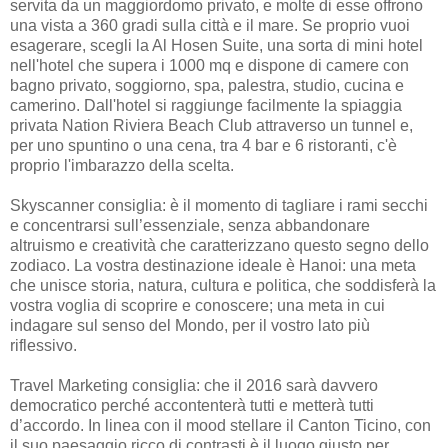
servita da un maggiordomo privato, e molte di esse offrono
una vista a 360 gradi sulla città e il mare. Se proprio vuoi
esagerare, scegli la Al Hosen Suite, una sorta di mini hotel
nell'hotel che supera i 1000 mq e dispone di camere con
bagno privato, soggiorno, spa, palestra, studio, cucina e
camerino. Dall'hotel si raggiunge facilmente la spiaggia
privata Nation Riviera Beach Club attraverso un tunnel e,
per uno spuntino o una cena, tra 4 bar e 6 ristoranti, c'è
proprio l'imbarazzo della scelta.
Skyscanner consiglia: è il momento di tagliare i rami secchi
e concentrarsi sull’essenziale, senza abbandonare
altruismo e creatività che caratterizzano questo segno dello
zodiaco. La vostra destinazione ideale è Hanoi: una meta
che unisce storia, natura, cultura e politica, che soddisferà la
vostra voglia di scoprire e conoscere; una meta in cui
indagare sul senso del Mondo, per il vostro lato più
riflessivo.
Travel Marketing consiglia: che il 2016 sarà davvero
democratico perché accontenterà tutti e metterà tutti
d’accordo. In linea con il mood stellare il Canton Ticino, con
il suo paesaggio ricco di contrasti è il luogo giusto per