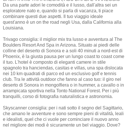
Da una parte adori le comodità e il lusso, dall'altra sei un
esploratore nato e, quando si parla di vacanza, ti piace
combinare questi due aspetti. Il tuo viaggio ideale
quest'anno è un on the road negli Usa, dalla California alla
Louisiana.
Trivago consiglia: il miglior mix tra lusso e avventura al The
Boulders Resort And Spa in Arizona. Situato ai piedi delle
colline del deserto di Sonora e a soli 40 minuti a nord-est di
Phoenix, è la giusta pausa per un lungo coast to coast come
il tuo. L'hotel è composto di eleganti camere in stile
spagnolo tra hanciendas, casitas e villas, una spa dislocata
nei 10 km quadrati di parco ed un esclusivo golf e tennis
club. Tra le attività outdoor che fanno al caso tuo: il giro nel
deserto di Sonora in mongolfiera o in hummer, a cavallo o in
arrampicata sportiva nella Tonto National Forest. Per i più
tranquilli, corso di fotografia naturalistica e astronomia.
Skyscanner consiglia: per i nati sotto il segno del Sagittario,
che amano le avventure e sono sempre pieni di vitalità, leali
e idealisti, quel che ci vuole per cominciare il nuovo anno
nel migliore dei modi è sicuramente un bel viaggio. Dove?