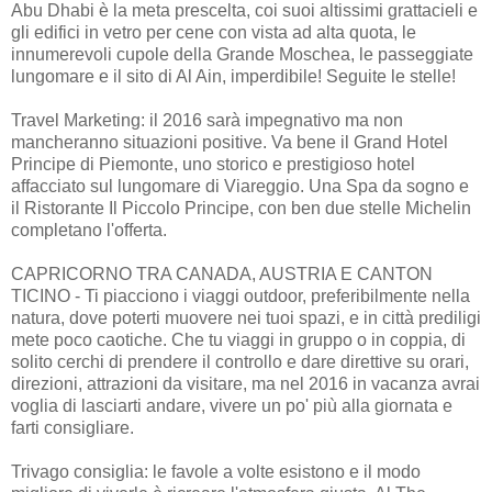
Abu Dhabi è la meta prescelta, coi suoi altissimi grattacieli e
gli edifici in vetro per cene con vista ad alta quota, le
innumerevoli cupole della Grande Moschea, le passeggiate
lungomare e il sito di Al Ain, imperdibile! Seguite le stelle!
Travel Marketing: il 2016 sarà impegnativo ma non
mancheranno situazioni positive. Va bene il Grand Hotel
Principe di Piemonte, uno storico e prestigioso hotel
affacciato sul lungomare di Viareggio. Una Spa da sogno e
il Ristorante Il Piccolo Principe, con ben due stelle Michelin
completano l'offerta.
CAPRICORNO TRA CANADA, AUSTRIA E CANTON
TICINO - Ti piacciono i viaggi outdoor, preferibilmente nella
natura, dove poterti muovere nei tuoi spazi, e in città prediligi
mete poco caotiche. Che tu viaggi in gruppo o in coppia, di
solito cerchi di prendere il controllo e dare direttive su orari,
direzioni, attrazioni da visitare, ma nel 2016 in vacanza avrai
voglia di lasciarti andare, vivere un po' più alla giornata e
farti consigliare.
Trivago consiglia: le favole a volte esistono e il modo