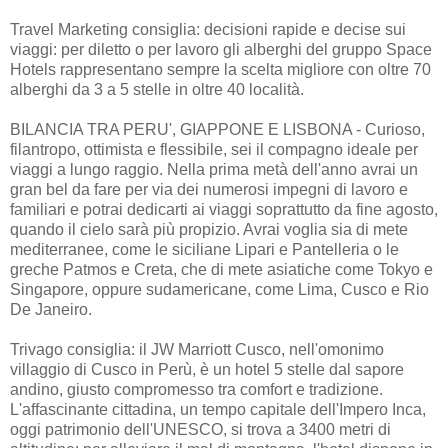
Travel Marketing consiglia: decisioni rapide e decise sui
viaggi: per diletto o per lavoro gli alberghi del gruppo Space
Hotels rappresentano sempre la scelta migliore con oltre 70
alberghi da 3 a 5 stelle in oltre 40 località.
BILANCIA TRA PERU', GIAPPONE E LISBONA - Curioso,
filantropo, ottimista e flessibile, sei il compagno ideale per
viaggi a lungo raggio. Nella prima metà dell'anno avrai un
gran bel da fare per via dei numerosi impegni di lavoro e
familiari e potrai dedicarti ai viaggi soprattutto da fine agosto,
quando il cielo sarà più propizio. Avrai voglia sia di mete
mediterranee, come le siciliane Lipari e Pantelleria o le
greche Patmos e Creta, che di mete asiatiche come Tokyo e
Singapore, oppure sudamericane, come Lima, Cusco e Rio
De Janeiro.
Trivago consiglia: il JW Marriott Cusco, nell'omonimo
villaggio di Cusco in Perù, è un hotel 5 stelle dal sapore
andino, giusto compromesso tra comfort e tradizione.
L'affascinante cittadina, un tempo capitale dell'Impero Inca,
oggi patrimonio dell'UNESCO, si trova a 3400 metri di