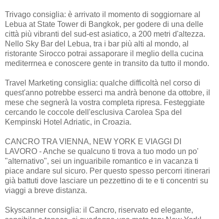
Trivago consiglia: è arrivato il momento di soggiornare al
Lebua at State Tower di Bangkok, per godere di una delle
città più vibranti del sud-est asiatico, a 200 metri d'altezza.
Nello Sky Bar del Lebua, tra i bar più alti al mondo, al
ristorante Sirocco potrai assaporare il meglio della cucina
mediterrnea e conoscere gente in transito da tutto il mondo.
Travel Marketing consiglia: qualche difficoltà nel corso di
quest'anno potrebbe esserci ma andrà benone da ottobre, il
mese che segnerà la vostra completa ripresa. Festeggiate
cercando le coccole dell'esclusiva Carolea Spa del
Kempinski Hotel Adriatic, in Croazia.
CANCRO TRA VIENNA, NEW YORK E VIAGGI DI
LAVORO - Anche se qualcuno ti trova a tuo modo un po'
"alternativo", sei un inguaribile romantico e in vacanza ti
piace andare sul sicuro. Per questo spesso percorri itinerari
già battuti dove lasciare un pezzettino di te e ti concentri su
viaggi a breve distanza.
Skyscanner consiglia: il Cancro, riservato ed elegante,