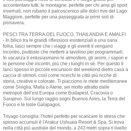
accontentare tutti: le montagne, perfette per chi ama gli sport
invernali, non rubano il palcoscenico alle dolci rive del Lago
Maggiore, perfette per una passeggiata ai primi soli di
primavera.
PESCI TRA TERRA DEL FUOCO, THAILANDIA E AMALFI
- In bilico tra le grandi riflessioni esistenziali e una sana
follia, lasci sempre che i viaggi e gli eventi ti vengano
incontro, piuttosto che metterti a tavolino per programmarli.
In vacanza ti entusiasmano le atmosfere, gli aromi, i sapori e
le persone che incontri, più che i luoghi in sé. Per questo ti
lanci spesso in piccole escursioni del weekend dietro casa a
caccia di stimoli, così come ricerchi le città più ricche di
storia, creative e colorate. Ti piacciono le mete mediterranee
come Siviglia, Malta o Atene, sei molto attratto dalle
metropoli dell'est Europa come Budapest, Cracovia o
Sarajevo. Sul lungo raggio sogni Buenos Aires, la Terra del
Fuoco e le Isole Galapagos.
Trivago consiglia: l'hotel perfetto per scaricare lo stress che
spesso accumuli è l'Arakur Ushuaia Resort & Spa. Si trova
nella città più australe del mondo, a 243 metri sopra il livello