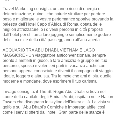
Travel Marketing consiglia: un anno ricco di energia e
determinazione, quindi, che potrete sfruttare per perdere
peso e migliorare le vostre performance sportive provando la
palestra dell'Hotel Capo d'Africa di Roma, dotata delle
migliori attrezzature, o i diversi percorsi in città proposti
dall'hotel per chi ama fare jogging o semplicemente godere
del clima mite della città passeggiando all'aria aperta.
ACQUARIO TRA ABU DHABI, VIETNAM E LAGO
MAGGIORE - Un viaggiatore anticonvenzionale, sempre
pronto a metterti in gioco, a fare amicizia e gruppo nel tuo
percorso, spesso e volentieri parti in vacanza anche con
persone appena conosciute e diventi il compagno di viaggio
ideale, leggero e altruista. Tra le mete che ami di più, quelle
moderne e mondane, dove esprimere il tuo carisma.
Trivago consiglia: il The St. Regis Abu Dhabi si trova nel
cuore della capitale degli Emirati Arabi, ospitato nelle Nation
Towers che disegnano lo skyline dell'intera città. La vista sul
golfo e sull'Abu Dhabi's Corniche è impareggiabile, così
come i servizi offerti dall'hotel. Gran parte delle stanze è