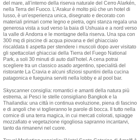
del mare, all'interno della riserva naturale del Cerro Alarkén,
nella Terra del Fuoco. L'Arakur è molto più che un hotel di
lusso, è un'esperienza unica, disegnato e decorato con
materiali primari come legno e pietra, ogni stanza regala una
generosa vista a sud verso la baia di Ushuaia e a nord verso
la valle di Andorra e le montagne della riserva. Una spa con
300 mq di piscine di acqua piovana e del ghiacciaio
riscaldata ti aspetta per stendere i muscoli dopo aver visitato
gli spettacolari ghiacciai della Tierra del Fuego National
Park, a soli 30 minuti di auto dall'hotel. A cena potrai
scegliere tra un classico asado argentino, specialità del
ristorante La Cravia e alcuni sfiziosi spuntini della cucina
patagonica e fueguina serviti nella lobby e al pool bar.
Skyscanner consiglia: romantici e amanti della natura più
estrema, ai Pesci le stelle consigliano Bangkok e la
Thailandia: una città in continua evoluzione, piena di fascino
e di angoli che vi toglieranno le parole di bocca. Il tutto nella
cornice di una terra magica, in cui mercati colorati, spiagge
mozzafiato e vegetazione rigogliosa sapranno incantarvi,
tanto da rimanervi nel cuore.