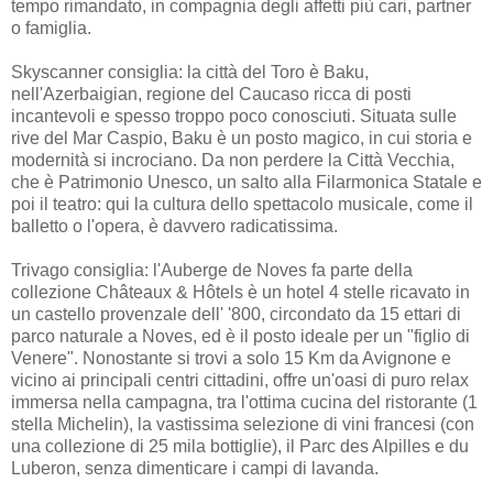
tempo rimandato, in compagnia degli affetti più cari, partner
o famiglia.
Skyscanner consiglia: la città del Toro è Baku,
nell'Azerbaigian, regione del Caucaso ricca di posti
incantevoli e spesso troppo poco conosciuti. Situata sulle
rive del Mar Caspio, Baku è un posto magico, in cui storia e
modernità si incrociano. Da non perdere la Città Vecchia,
che è Patrimonio Unesco, un salto alla Filarmonica Statale e
poi il teatro: qui la cultura dello spettacolo musicale, come il
balletto o l'opera, è davvero radicatissima.
Trivago consiglia: l'Auberge de Noves fa parte della
collezione Châteaux & Hôtels è un hotel 4 stelle ricavato in
un castello provenzale dell' '800, circondato da 15 ettari di
parco naturale a Noves, ed è il posto ideale per un "figlio di
Venere". Nonostante si trovi a solo 15 Km da Avignone e
vicino ai principali centri cittadini, offre un'oasi di puro relax
immersa nella campagna, tra l'ottima cucina del ristorante (1
stella Michelin), la vastissima selezione di vini francesi (con
una collezione di 25 mila bottiglie), il Parc des Alpilles e du
Luberon, senza dimenticare i campi di lavanda.