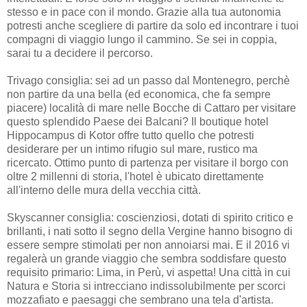
stesso e in pace con il mondo. Grazie alla tua autonomia
potresti anche scegliere di partire da solo ed incontrare i tuoi
compagni di viaggio lungo il cammino. Se sei in coppia,
sarai tu a decidere il percorso.
Trivago consiglia: sei ad un passo dal Montenegro, perchè
non partire da una bella (ed economica, che fa sempre
piacere) località di mare nelle Bocche di Cattaro per visitare
questo splendido Paese dei Balcani? Il boutique hotel
Hippocampus di Kotor offre tutto quello che potresti
desiderare per un intimo rifugio sul mare, rustico ma
ricercato. Ottimo punto di partenza per visitare il borgo con
oltre 2 millenni di storia, l'hotel è ubicato direttamente
all'interno delle mura della vecchia città.
Skyscanner consiglia: coscienziosi, dotati di spirito critico e
brillanti, i nati sotto il segno della Vergine hanno bisogno di
essere sempre stimolati per non annoiarsi mai. E il 2016 vi
regalerà un grande viaggio che sembra soddisfare questo
requisito primario: Lima, in Perù, vi aspetta! Una città in cui
Natura e Storia si intrecciano indissolubilmente per scorci
mozzafiato e paesaggi che sembrano una tela d'artista.