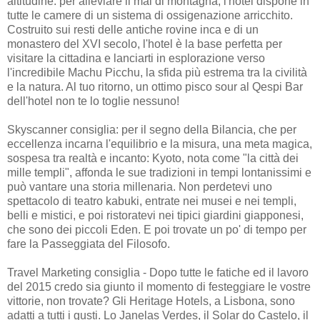
altitudine: per alleviare il mal di montagna, l'hotel dispone in
tutte le camere di un sistema di ossigenazione arricchito.
Costruito sui resti delle antiche rovine inca e di un
monastero del XVI secolo, l'hotel è la base perfetta per
visitare la cittadina e lanciarti in esplorazione verso
l'incredibile Machu Picchu, la sfida più estrema tra la civilità
e la natura. Al tuo ritorno, un ottimo pisco sour al Qespi Bar
dell'hotel non te lo toglie nessuno!
Skyscanner consiglia: per il segno della Bilancia, che per
eccellenza incarna l'equilibrio e la misura, una meta magica,
sospesa tra realtà e incanto: Kyoto, nota come "la città dei
mille templi", affonda le sue tradizioni in tempi lontanissimi e
può vantare una storia millenaria. Non perdetevi uno
spettacolo di teatro kabuki, entrate nei musei e nei templi,
belli e mistici, e poi ristoratevi nei tipici giardini giapponesi,
che sono dei piccoli Eden. E poi trovate un po' di tempo per
fare la Passeggiata del Filosofo.
Travel Marketing consiglia - Dopo tutte le fatiche ed il lavoro
del 2015 credo sia giunto il momento di festeggiare le vostre
vittorie, non trovate? Gli Heritage Hotels, a Lisbona, sono
adatti a tutti i gusti. Lo Janelas Verdes, il Solar do Castelo, il