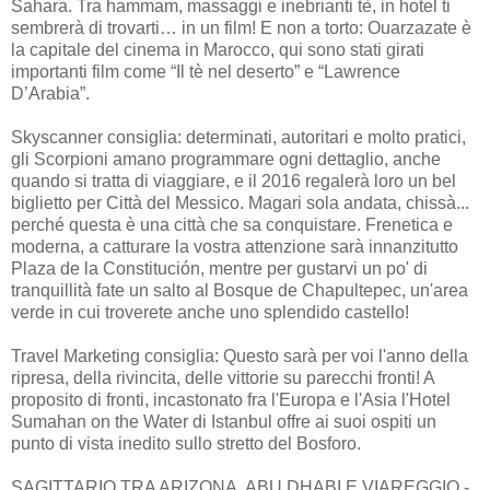
Sahara. Tra hammam, massaggi e inebrianti tè, in hotel ti
sembrerà di trovarti… in un film! E non a torto: Ouarzazate è
la capitale del cinema in Marocco, qui sono stati girati
importanti film come “Il tè nel deserto” e “Lawrence
D’Arabia”.
Skyscanner consiglia: determinati, autoritari e molto pratici,
gli Scorpioni amano programmare ogni dettaglio, anche
quando si tratta di viaggiare, e il 2016 regalerà loro un bel
biglietto per Città del Messico. Magari sola andata, chissà...
perché questa è una città che sa conquistare. Frenetica e
moderna, a catturare la vostra attenzione sarà innanzitutto
Plaza de la Constitución, mentre per gustarvi un po' di
tranquillità fate un salto al Bosque de Chapultepec, un'area
verde in cui troverete anche uno splendido castello!
Travel Marketing consiglia: Questo sarà per voi l'anno della
ripresa, della rivincita, delle vittorie su parecchi fronti! A
proposito di fronti, incastonato fra l'Europa e l'Asia l'Hotel
Sumahan on the Water di Istanbul offre ai suoi ospiti un
punto di vista inedito sullo stretto del Bosforo.
SAGITTARIO TRA ARIZONA, ABU DHABI E VIAREGGIO -