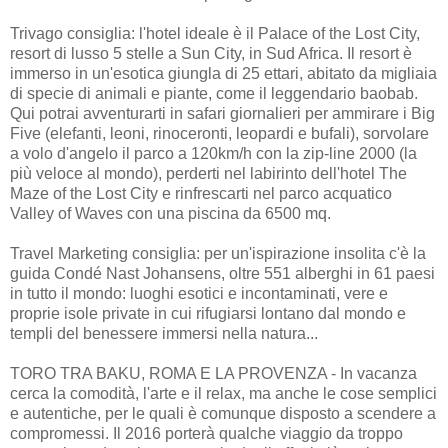
Trivago consiglia: l'hotel ideale è il Palace of the Lost City,
resort di lusso 5 stelle a Sun City, in Sud Africa. Il resort è
immerso in un'esotica giungla di 25 ettari, abitato da migliaia
di specie di animali e piante, come il leggendario baobab.
Qui potrai avventurarti in safari giornalieri per ammirare i Big
Five (elefanti, leoni, rinoceronti, leopardi e bufali), sorvolare
a volo d'angelo il parco a 120km/h con la zip-line 2000 (la
più veloce al mondo), perderti nel labirinto dell'hotel The
Maze of the Lost City e rinfrescarti nel parco acquatico
Valley of Waves con una piscina da 6500 mq.
Travel Marketing consiglia: per un'ispirazione insolita c'è la
guida Condé Nast Johansens, oltre 551 alberghi in 61 paesi
in tutto il mondo: luoghi esotici e incontaminati, vere e
proprie isole private in cui rifugiarsi lontano dal mondo e
templi del benessere immersi nella natura...
TORO TRA BAKU, ROMA E LA PROVENZA - In vacanza
cerca la comodità, l'arte e il relax, ma anche le cose semplici
e autentiche, per le quali è comunque disposto a scendere a
compromessi. Il 2016 porterà qualche viaggio da troppo