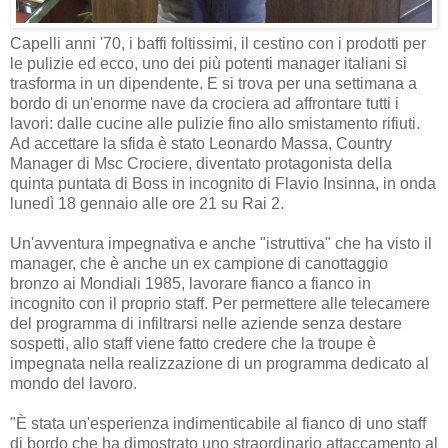
Capelli anni '70, i baffi foltissimi, il cestino con i prodotti per
le pulizie ed ecco, uno dei più potenti manager italiani si
trasforma in un dipendente. E si trova per una settimana a
bordo di un'enorme nave da crociera ad affrontare tutti i
lavori: dalle cucine alle pulizie fino allo smistamento rifiuti.
Ad accettare la sfida è stato Leonardo Massa, Country
Manager di Msc Crociere, diventato protagonista della
quinta puntata di Boss in incognito di Flavio Insinna, in onda
lunedì 18 gennaio alle ore 21 su Rai 2.
Un'avventura impegnativa e anche "istruttiva" che ha visto il
manager, che è anche un ex campione di canottaggio
bronzo ai Mondiali 1985, lavorare fianco a fianco in
incognito con il proprio staff. Per permettere alle telecamere
del programma di infiltrarsi nelle aziende senza destare
sospetti, allo staff viene fatto credere che la troupe è
impegnata nella realizzazione di un programma dedicato al
mondo del lavoro.
"È stata un'esperienza indimenticabile al fianco di uno staff
di bordo che ha dimostrato uno straordinario attaccamento al