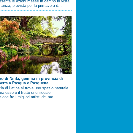
esenta le azioni messe in campo in vista
artenza, prevista per la primavera d...
ino di Ninfa, gemma in provincia di
perta a Pasqua e Pasquetta
cia di Latina si trova uno spazio naturale
a essere il frutto di un’ideale
ione fra i migliori artisti del mo...