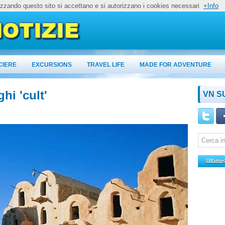
lizzando questo sito si accettano e si autorizzano i cookies necessari
+Info
CIERE
EXCURSIONS
TRAVEL LIFE
MADE FOR ADVENTURE
hi 'cult'
VN S
Ultimi