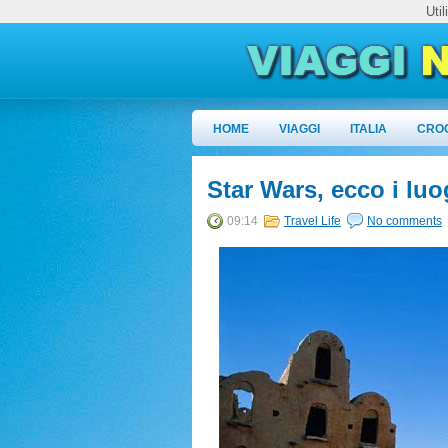
Uti
HOME
VIAGGI
ITALIA
CRO
Star Wars, ecco i luog
09:14
Travel Life
No comments