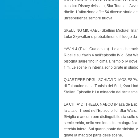
classico Disney rivisitato, Star Tours - L'Av
ribelle. L'attrazione offre 54 diverse storie
un'esperienza sempre nuova.
SKELLING MICHAEL (Skelling Michael, Irlanda)
Luke Skywalker e probabilmente il luogo da 
YAVIN 4 (Tikal, Guatemala) - Le antiche rovi
Ribelle su Yavin 4 nell'episodio IV di Star 
bisogna salire fino in cima al tempio IV dov
film. Le scene in interna sono girate in studio
QUARTIERE DEGLI SCHIAVI DI MOS ESPA A TAT
di Tataouine nella Tunisia del Sud, Ksar Had
Stellari Episodio I: La minaccia del fantasma
LA CITTA' DI THEED, NABOO (Plaza de Espana,
la città di Theed nell'Episodio I di Star Wars
Siviglia è ancora ben distinguibile sia sullo
semicerchio, nella versione cinematografica 
cerchio intero. Sul quarto ponte da sinistra,
girate la maggior parte delle scene.