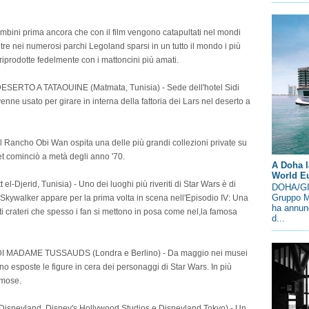
bini prima ancora che con il film vengono catapultati nel mondi
ltre nei numerosi parchi Legoland sparsi in un tutto il mondo i più
riprodotte fedelmente con i mattoncini più amati.
ERTO A TATAOUINE (Matmata, Tunisia) - Sede dell'hotel Sidi
enne usato per girare in interna della fattoria dei Lars nel deserto a
 Rancho Obi Wan ospita una delle più grandi collezioni private su
et cominciò a metà degli anno '70.
A Doha l
World E
jerid, Tunisia) - Uno dei luoghi più riveriti di Star Wars è di
DOHA/GIN
Gruppo M
ke Skywalker appare per la prima volta in scena nell'Episodio IV: Una
ha annunc
i crateri che spesso i fan si mettono in posa come nel,la famosa
d...
MADAME TUSSAUDS (Londra e Berlino) - Da maggio nei musei
 esposte le figure in cera dei personaggi di Star Wars. In più
amose.
eyland, Disney's Hollywood Studios e Disneyland Tokyo) - Un