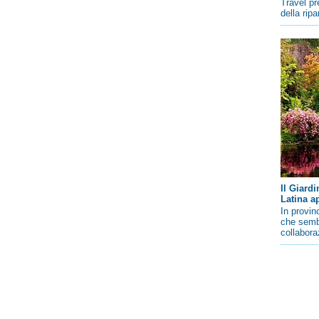
Travel pr
della rip
Il Giard
Latina a
In provin
che sembr
collaboraz