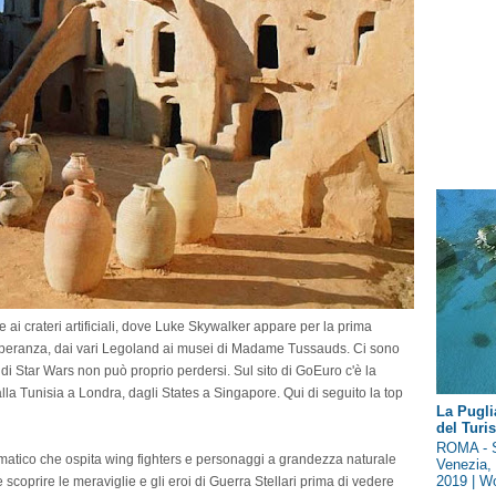
e ai crateri artificiali, dove Luke Skywalker appare per la prima
 Speranza, dai vari Legoland ai musei di Madame Tussauds. Ci sono
i Star Wars non può proprio perdersi. Sul sito di GoEuro c'è la
la Tunisia a Londra, dagli States a Singapore. Qui di seguito la top
La Pugli
del Tur
ROMA - S
ematico che ospita wing fighters e personaggi a grandezza naturale
Venezia, 
2019 | Wo
coprire le meraviglie e gli eroi di Guerra Stellari prima di vedere