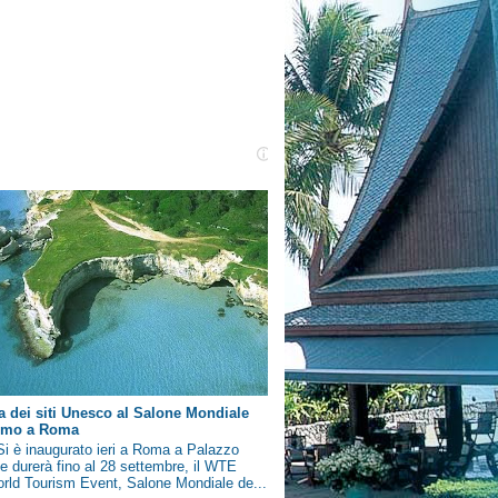
a dei siti Unesco al Salone Mondiale
ismo a Roma
i è inaugurato ieri a Roma a Palazzo
e durerà fino al 28 settembre, il WTE
rld Tourism Event, Salone Mondiale de...