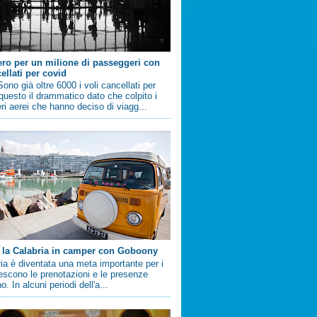
ero per un milione di passeggeri con
ellati per covid
no già oltre 6000 i voli cancellati per
questo il drammatico dato che colpito i
i aerei che hanno deciso di viagg...
 la Calabria in camper con Goboony
ia è diventata una meta importante per i
crescono le prenotazioni e le presenze
. In alcuni periodi dell'a...