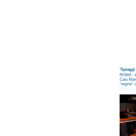
'Spiaggi 
ROMA - L
Cala Mari
"regine" d