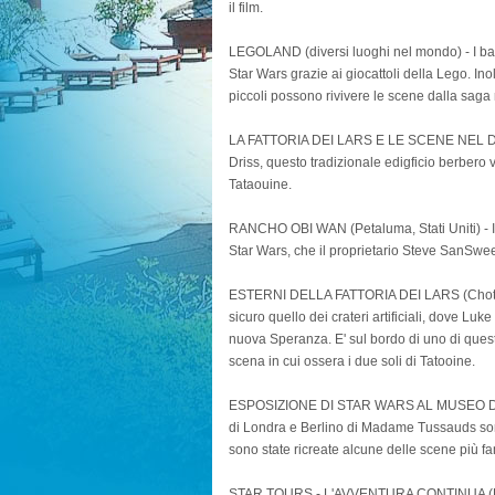
il film.
LEGOLAND (diversi luoghi nel mondo) - I bam
Star Wars grazie ai giocattoli della Lego. Ino
piccoli possono rivivere le scene dalla saga 
LA FATTORIA DEI LARS E LE SCENE NEL DES
Driss, questo tradizionale edigficio berbero v
Tataouine.
RANCHO OBI WAN (Petaluma, Stati Uniti) - Il
Star Wars, che il proprietario Steve SanSwe
ESTERNI DELLA FATTORIA DEI LARS (Chott el-D
sicuro quello dei crateri artificiali, dove Lu
nuova Speranza. E' sul bordo di uno di quest
scena in cui ossera i due soli di Tatooine.
ESPOSIZIONE DI STAR WARS AL MUSEO DI 
di Londra e Berlino di Madame Tussauds sono
sono state ricreate alcune delle scene più f
STAR TOURS - L'AVVENTURA CONTINUA (Disn