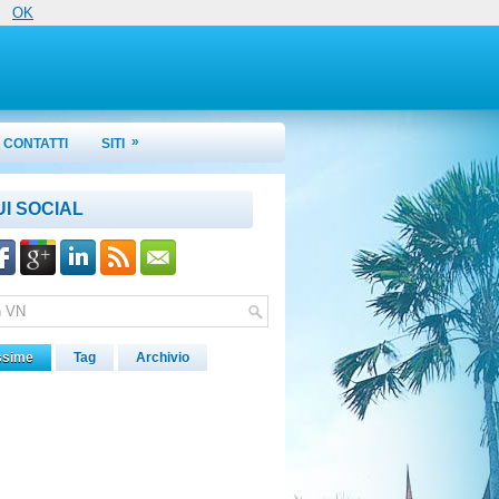
OK
»
CONTATTI
SITI
UI SOCIAL
ssime
Tag
Archivio