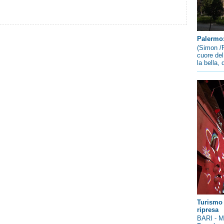
Palermo: 
(Simon /P
cuore del
la bella,
Turismo 
ripresa
BARI - Me