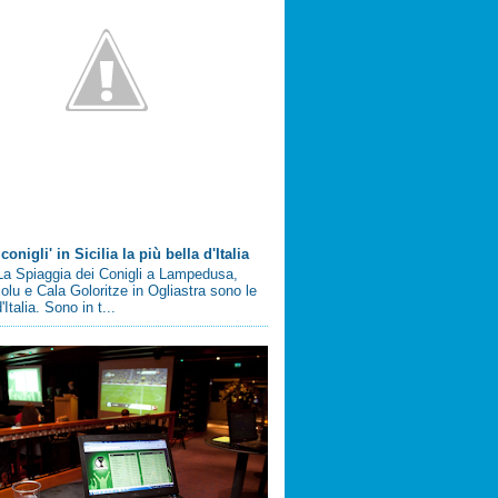
conigli' in Sicilia la più bella d'Italia
a Spiaggia dei Conigli a Lampedusa,
olu e Cala Goloritze in Ogliastra sono le
'Italia. Sono in t...