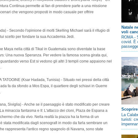
ventura Continua permette ai fan di prendere parte a una missione
 e scenari che vengono proposti in modo casuale per offrire
Natale n
 - Secondo l'opinione di molti Skelling Michael sarà il rifugio di
voli canc
lui scelto per fondare la sua Accademia Jedi.
ROMA - So
covid. È 
passegger
ne Maya nella città di Tikal in Guatemala sono diventate la base
Wars: Una nuova Speranza. Per vedere la famosa scena girata qui,
e guardando verso Est si vedono gli altri 3 templi come appaiono nel
.
OOINE (Ksar Hadada, Tunisia) - Situato nei pressi della città
ada fa da sfondo a Mos Espa, il quartiere degli schiavi in Guerre
.
 Siviglia) - Anche se il paesaggio è stato modificato per creare
Scoprire
: La minaccia fantasma e II: L'attacco dei cloni, Plaza de Espana a
La Calabr
 schermo che da vivo. Nella realtà la piazza ha la forma di un
turisti: 
è stata modificata dagli scenografi in modo da farla sembrare un
impennano
 che rappresenta l'antico regno spagnolo di Navarra, sono state