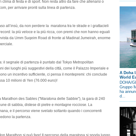
 clima di festa e di sport. Non resta altro da fare che allenarsi o
com, per arrivare pronti sulla linea di partenza.
so all’insù, da non perdere la maratona tra le strade e i grattacieli
ecord: la più veloce e la più ricca, con premi che non hanno eguali
revista da Umm Suqeim Road di fronte al Madinat Jumeirah, enorme
erciale.
: il segnale di partenza è puntato dal Tokyo Metropolitan
i dei luoghi più suggestivi della città, come il Palazzo Imperiale e
A Doha l
sono un incentivo sufficiente, ci pensa il montepremi: chi conclude
World E
ssa 10 milioni di Yen (76.000 euro)!
DOHA/GIN
Gruppo M
ha annunc
d...
 Marathon des Sables ("Maratona delle Sabbie"), la gara di 240
une di sabbia, distese di pietre e montagne rocciose. La
mana, e il percorso viene svelato soltanto quando i concorrenti
cedono la partenza.
don Marathon si può fare! Il percorso della maratona si snoda lungo