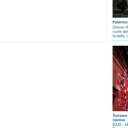
Palermo: 
(Simon /P
cuore del
la bella,
Turismo 
ripresa
BARI - Me