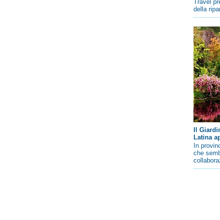
Travel pr
della rip
Il Giard
Latina a
In provin
che sembr
collaboraz