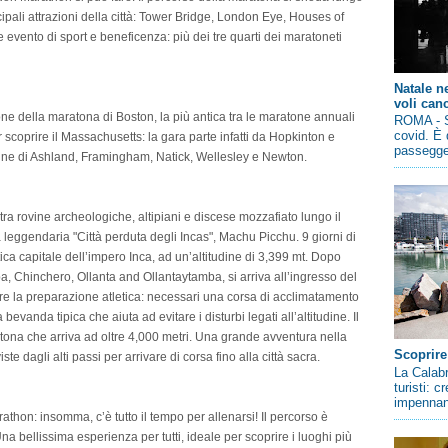
ipali attrazioni della città: Tower Bridge, London Eye, Houses of
vento di sport e beneficenza: più dei tre quarti dei maratoneti
Natale n
voli canc
one della maratona di Boston, la più antica tra le maratone annuali
ROMA - So
covid. È 
coprire il Massachusetts: la gara parte infatti da Hopkinton e
passegger
adine di Ashland, Framingham, Natick, Wellesley e Newton.
tra rovine archeologiche, altipiani e discese mozzafiato lungo il
 leggendaria "Città perduta degli Incas", Machu Picchu. 9 giorni di
ntica capitale dell’impero Inca, ad un’altitudine di 3,399 mt. Dopo
, Chinchero, Ollanta and Ollantaytamba, si arriva all’ingresso del
re la preparazione atletica: necessari una corsa di acclimatamento
a bevanda tipica che aiuta ad evitare i disturbi legati all’altitudine. Il
tona che arriva ad oltre 4,000 metri. Una grande avventura nella
Scoprire
iste dagli alti passi per arrivare di corsa fino alla città sacra.
La Calabr
turisti: 
impennano
rathon: insomma, c’è tutto il tempo per allenarsi! Il percorso è
Una bellissima esperienza per tutti, ideale per scoprire i luoghi più