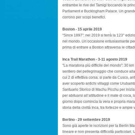
entrambe le rive del Tamigi toccando le princ
Parliament e Buckingham Palace. Un grande e
corrono per scopi benefici.
Boston - 15 aprile 2019
“Since 1897”: nel 2019 si terrà la 123° edizi
nel mondo. Un’occasione entusiasmante per s
prima di entrare a Boston attraversa le citt
Inca Trail Marathon - 3-11 agosto 2019
"La maratona più difficile del mondo": 30 km 
sentiero del pellegrinaggio che conduce alla
cui 2 di effettiva corsa: si parte da Cusco, a
aver scoperto antichi villaggi come Urubamba
Santuario Storico di Machu Picchu per inizia
per abituarsi all’altitudine e il mate di coca, l
giorno dopo comincia la vera e propria mara
storia della civiltà Inca, tra fortezze e ampie v
Berlino - 29 settembre 2019
Sono già aperte le iscrizioni per la Berlin Ma
lineare e non presenta difficoltà particolari. 