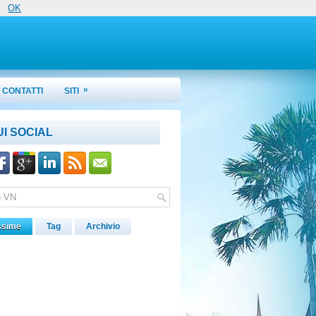
OK
»
CONTATTI
SITI
UI SOCIAL
ssime
Tag
Archivio