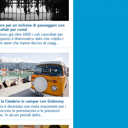
ero per un milione di passeggeri con
ellati per covid
no già oltre 6000 i voli cancellati per
questo il drammatico dato che colpito i
i aerei che hanno deciso di viagg...
 la Calabria in camper con Goboony
ia è diventata una meta importante per i
crescono le prenotazioni e le presenze
. In alcuni periodi dell'a...