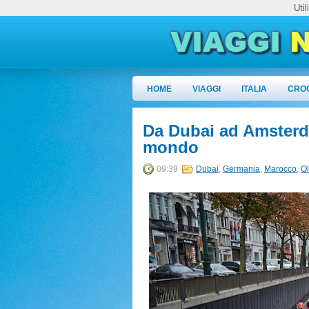
Uti
HOME
VIAGGI
ITALIA
CRO
Da Dubai ad Amsterd
mondo
09:39
Dubai
,
Germania
,
Marocco
,
O