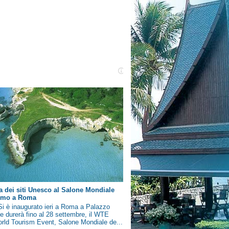
a dei siti Unesco al Salone Mondiale
ismo a Roma
i è inaugurato ieri a Roma a Palazzo
e durerà fino al 28 settembre, il WTE
rld Tourism Event, Salone Mondiale de...