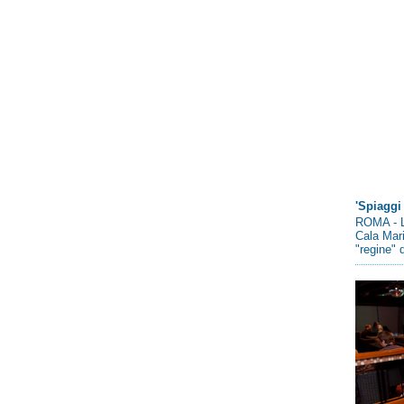
'Spiaggi 
ROMA - L
Cala Mari
"regine" d