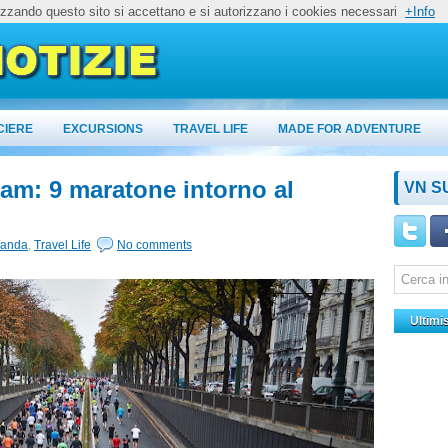
lizzando questo sito si accettano e si autorizzano i cookies necessari
+Info
CIERE
EXCURSIONS
TRAVEL LIFE
MADE FOR ADVENTURE
am: 9 maratone intorno al
VN S
landa
,
Travel Life
No comments
Ultimi