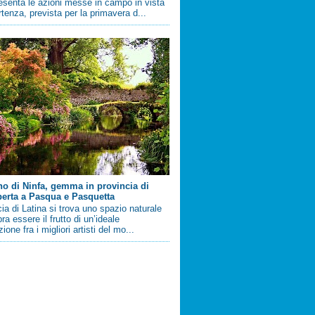
esenta le azioni messe in campo in vista
artenza, prevista per la primavera d...
ino di Ninfa, gemma in provincia di
perta a Pasqua e Pasquetta
cia di Latina si trova uno spazio naturale
a essere il frutto di un’ideale
ione fra i migliori artisti del mo...