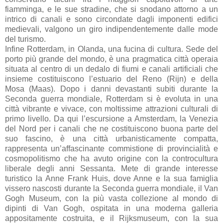
fiamminga, e le sue stradine, che si snodano attorno a un
intrico di canali e sono circondate dagli imponenti edifici
medievali, valgono un giro indipendentemente dalle mode
del turismo.
Infine Rotterdam, in Olanda, una fucina di cultura. Sede del
porto più grande del mondo, è una pragmatica città operaia
situata al centro di un dedalo di fiumi e canali artificiali che
insieme costituiscono l’estuario del Reno (Rijn) e della
Mosa (Maas). Dopo i danni devastanti subiti durante la
Seconda guerra mondiale, Rotterdam si è evoluta in una
città vibrante e vivace, con moltissime attrazioni culturali di
primo livello. Da qui l’escursione a Amsterdam, la Venezia
del Nord per i canali che ne costituiscono buona parte del
suo fascino, è una città urbanisticamente compatta,
rappresenta un’affascinante commistione di provincialità e
cosmopolitismo che ha avuto origine con la controcultura
liberale degli anni Sessanta. Mete di grande interesse
turistico la Anne Frank Huis, dove Anne e la sua famiglia
vissero nascosti durante la Seconda guerra mondiale, il Van
Gogh Museum, con la più vasta collezione al mondo di
dipinti di Van Gogh, ospitata in una moderna galleria
appositamente costruita, e il Rijksmuseum, con la sua