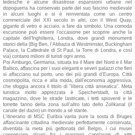
tedesche e alcune disastrose espansioni urbane nel
dopoguerra ha conservato parte del suo fascino medievale
in alcuni luoghi e si è reinventata come un centro
commerciale del XXI secolo in altri, con il West Quay,
gigante di vetro e acciaio, a fare da simbolo. Una comoda
escursione può essere l'occasione per scoprire anche la
capitale dell'Inghilterra, Londra, dove grandi monumenti
storici della (Big Ben, l’Abbazia di Westminster, Buckingham
Palace, la Cattedrale di St Paul, la Torre di Londra, e così
via) contano milioni di turisti ogni anno.
Poi Amburgo, Germania, situata tra il Mare del Nord e il Mar
Baltico, affascina per i suoi eleganti e severi palazzi che fieri
si affacciano sul porto, uno dei più grandi d’Europa. Città
cosmopolita, ricca e alla moda, dall’economia aggressiva,
che sfoggia ancora il titolo di "libera città anseatica". Meta
turistica molto apprezzata è Speicherstadt, la città
magazzino, dove le strade lastricate, i tetti spioventi e le
torrette fanno della zona sull’altro lato dello Zollkanal (il
canale del dazio) un mondo a sé stante.
L’itinerario di MSC Euribia vanta pure la sosta di Bruges
affascinante cittadina medievale perfettamente conservata,
diventata la meta più gettonata del Belgio, i cui musei
conservano alcuni fra i maggiori capolavori di arte