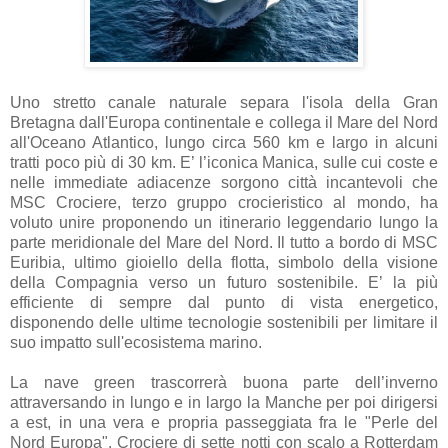
Uno stretto canale naturale separa l'isola della Gran
Bretagna dall'Europa continentale e collega il Mare del Nord
all'Oceano Atlantico, lungo circa 560 km e largo in alcuni
tratti poco più di 30 km. E’ l’iconica Manica, sulle cui coste e
nelle immediate adiacenze sorgono città incantevoli che
MSC Crociere, terzo gruppo crocieristico al mondo, ha
voluto unire proponendo un itinerario leggendario lungo la
parte meridionale del Mare del Nord. Il tutto a bordo di MSC
Euribia, ultimo gioiello della flotta, simbolo della visione
della Compagnia verso un futuro sostenibile. E’ la più
efficiente di sempre dal punto di vista energetico,
disponendo delle ultime tecnologie sostenibili per limitare il
suo impatto sull'ecosistema marino.
La nave green trascorrerà buona parte dell’inverno
attraversando in lungo e in largo la Manche per poi dirigersi
a est, in una vera e propria passeggiata fra le "Perle del
Nord Europa". Crociere di sette notti con scalo a Rotterdam