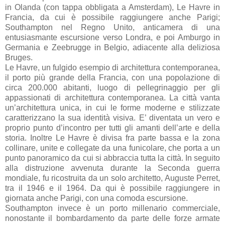
in Olanda (con tappa obbligata a Amsterdam), Le Havre in
Francia, da cui è possibile raggiungere anche Parigi;
Southampton nel Regno Unito, anticamera di una
entusiasmante escursione verso Londra, e poi Amburgo in
Germania e Zeebrugge in Belgio, adiacente alla deliziosa
Bruges.
Le Havre, un fulgido esempio di architettura contemporanea,
il porto più grande della Francia, con una popolazione di
circa 200.000 abitanti, luogo di pellegrinaggio per gli
appassionati di architettura contemporanea. La città vanta
un’architettura unica, in cui le forme moderne e stilizzate
caratterizzano la sua identità visiva. E’ diventata un vero e
proprio punto d’incontro per tutti gli amanti dell’arte e della
storia. Inoltre Le Havre è divisa fra parte bassa e la zona
collinare, unite e collegate da una funicolare, che porta a un
punto panoramico da cui si abbraccia tutta la città. In seguito
alla distruzione avvenuta durante la Seconda guerra
mondiale, fu ricostruita da un solo architetto, Auguste Perret,
tra il 1946 e il 1964. Da qui è possibile raggiungere in
giornata anche Parigi, con una comoda escursione.
Southampton invece è un porto millenario commerciale,
nonostante il bombardamento da parte delle forze armate