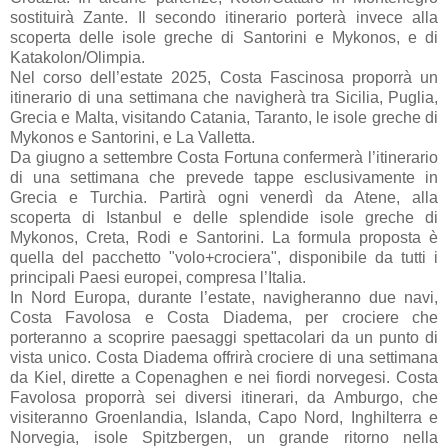
sostituirà Zante. Il secondo itinerario porterà invece alla
scoperta delle isole greche di Santorini e Mykonos, e di
Katakolon/Olimpia.
Nel corso dell’estate 2025, Costa Fascinosa proporrà un
itinerario di una settimana che navigherà tra Sicilia, Puglia,
Grecia e Malta, visitando Catania, Taranto, le isole greche di
Mykonos e Santorini, e La Valletta.
Da giugno a settembre Costa Fortuna confermerà l’itinerario
di una settimana che prevede tappe esclusivamente in
Grecia e Turchia. Partirà ogni venerdì da Atene, alla
scoperta di Istanbul e delle splendide isole greche di
Mykonos, Creta, Rodi e Santorini. La formula proposta è
quella del pacchetto "volo+crociera", disponibile da tutti i
principali Paesi europei, compresa l’Italia.
In Nord Europa, durante l’estate, navigheranno due navi,
Costa Favolosa e Costa Diadema, per crociere che
porteranno a scoprire paesaggi spettacolari da un punto di
vista unico. Costa Diadema offrirà crociere di una settimana
da Kiel, dirette a Copenaghen e nei fiordi norvegesi. Costa
Favolosa proporrà sei diversi itinerari, da Amburgo, che
visiteranno Groenlandia, Islanda, Capo Nord, Inghilterra e
Norvegia, isole Spitzbergen, un grande ritorno nella