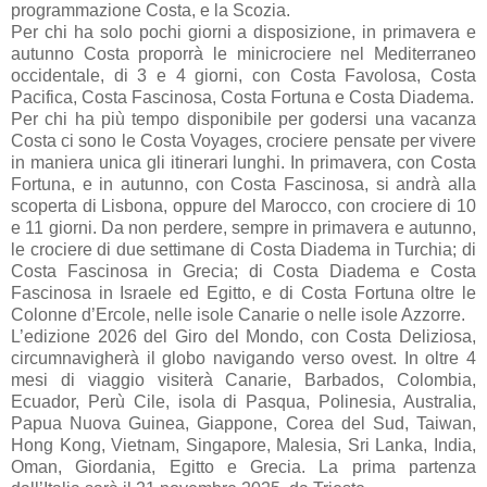
programmazione Costa, e la Scozia.
Per chi ha solo pochi giorni a disposizione, in primavera e
autunno Costa proporrà le minicrociere nel Mediterraneo
occidentale, di 3 e 4 giorni, con Costa Favolosa, Costa
Pacifica, Costa Fascinosa, Costa Fortuna e Costa Diadema.
Per chi ha più tempo disponibile per godersi una vacanza
Costa ci sono le Costa Voyages, crociere pensate per vivere
in maniera unica gli itinerari lunghi. In primavera, con Costa
Fortuna, e in autunno, con Costa Fascinosa, si andrà alla
scoperta di Lisbona, oppure del Marocco, con crociere di 10
e 11 giorni. Da non perdere, sempre in primavera e autunno,
le crociere di due settimane di Costa Diadema in Turchia; di
Costa Fascinosa in Grecia; di Costa Diadema e Costa
Fascinosa in Israele ed Egitto, e di Costa Fortuna oltre le
Colonne d’Ercole, nelle isole Canarie o nelle isole Azzorre.
L’edizione 2026 del Giro del Mondo, con Costa Deliziosa,
circumnavigherà il globo navigando verso ovest. In oltre 4
mesi di viaggio visiterà Canarie, Barbados, Colombia,
Ecuador, Perù Cile, isola di Pasqua, Polinesia, Australia,
Papua Nuova Guinea, Giappone, Corea del Sud, Taiwan,
Hong Kong, Vietnam, Singapore, Malesia, Sri Lanka, India,
Oman, Giordania, Egitto e Grecia. La prima partenza