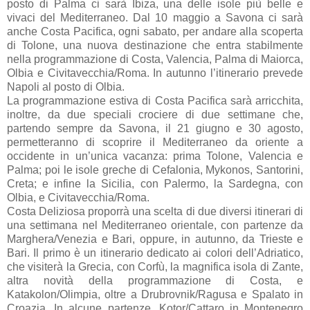
posto di Palma ci sarà Ibiza, una delle isole più belle e
vivaci del Mediterraneo. Dal 10 maggio a Savona ci sarà
anche Costa Pacifica, ogni sabato, per andare alla scoperta
di Tolone, una nuova destinazione che entra stabilmente
nella programmazione di Costa, Valencia, Palma di Maiorca,
Olbia e Civitavecchia/Roma. In autunno l’itinerario prevede
Napoli al posto di Olbia.
La programmazione estiva di Costa Pacifica sarà arricchita,
inoltre, da due speciali crociere di due settimane che,
partendo sempre da Savona, il 21 giugno e 30 agosto,
permetteranno di scoprire il Mediterraneo da oriente a
occidente in un’unica vacanza: prima Tolone, Valencia e
Palma; poi le isole greche di Cefalonia, Mykonos, Santorini,
Creta; e infine la Sicilia, con Palermo, la Sardegna, con
Olbia, e Civitavecchia/Roma.
Costa Deliziosa proporrà una scelta di due diversi itinerari di
una settimana nel Mediterraneo orientale, con partenze da
Marghera/Venezia e Bari, oppure, in autunno, da Trieste e
Bari. Il primo è un itinerario dedicato ai colori dell’Adriatico,
che visiterà la Grecia, con Corfù, la magnifica isola di Zante,
altra novità della programmazione di Costa, e
Katakolon/Olimpia, oltre a Drubrovnik/Ragusa e Spalato in
Croazia. In alcune partenze, Kotor/Cattaro in Montenegro