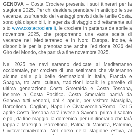
GENOVA
– Costa Crociere presenta i suoi itinerari per la
stagione 2025. Per chi desidera prenotare in anticipo le sue
vacanze, usufruendo dei vantaggi previsti dalle tariffe Costa,
sono già disponibili, in agenzia di viaggio o direttamente sul
sito
www.costacrociere.it
, le crociere in partenza da aprile a
novembre 2025, che proporranno una vasta scelta di
vacanze nel Mediterraneo e in Nord Europa. Inoltre, è
disponibile per la prenotazione anche l’edizione 2026 del
Giro del Mondo, che partirà a fine novembre 2025.
Nel 2025 tre navi saranno dedicate al Mediterraneo
occidentale, per crociere di una settimana che visiteranno
alcune delle più belle destinazioni in Italia, Francia e
Spagna, tra arte, cultura, tradizioni locali: le gemelle di
ultima generazione Costa Smeralda e Costa Toscana,
insieme a Costa Pacifica. Costa Smeralda partirà da
Genova tutti venerdì, dal 4 aprile, per visitare Marsiglia,
Barcellona, Cagliari, Napoli e Civitavecchia/Roma. Dal 5
aprile Costa Toscana sarà invece a Savona, prima il sabato
e poi, da fine maggio, la domenica, per un itinerario che farà
tappa a Marsiglia, Barcellona, Palma di Maiorca, Palermo,
Civitavecchia/Roma. Nel corso della stagione estiva, al