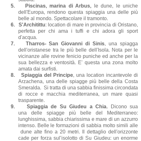
5.
Piscinas, marina di Arbus,
le dune, le uniche
dell'Europa, rendono questa spiaggia una delle più
belle al mondo. Spettacolare il tramonto.
6.
S'Architittu
: location di mare in provincia di Oristano,
perfetta per chi ama i tuffi e chi adora gli sport
d'acqua.
7.
Tharros- San Giovanni di Sinis
, una spiagga
dell'oristanese tra le più belle dell'Isola. Nota per le
vicinanze alle rovine fenicio puniche ed anche per la
sua bellezza e ventosità. E' questa una zona molto
amata dai surfisti.
8.
Spiaggia del Principe
, una location incantevole di
Arzachena, una delle spiagge più belle della Costa
Smeralda. Si tratta di una sabbia finissima circondata
di rocce e macchia mediterranea, un mare quasi
trasparente.
9.
Spiaggia de Su Giudeu a Chia.
Dicono sua
una delle spiagge più belle del Mediterraneo:
lunghissima, sabbia chiarissima e mare di un azzurro
intenso. Belle le formazioni di sabbia molto simili alle
dune alte fino a 20 metri. Il dettaglio dell'orizzonte
cade per forza sul’isolotto di Su Giudeu: un enorme