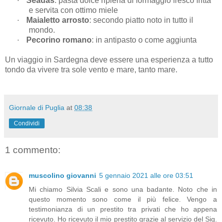
·
Seadas
: pasta dolce ripiena di formaggio fresco fritta
e servita con ottimo miele
·
Maialetto arrosto
: secondo piatto noto in tutto il
mondo.
·
Pecorino romano
: in antipasto o come aggiunta
Un viaggio in Sardegna deve essere una esperienza a tutto
tondo da vivere tra sole vento e mare, tanto mare.
Giornale di Puglia
at
08:38
Condividi
1 commento:
muscolino giovanni
5 gennaio 2021 alle ore 03:51
Mi chiamo Silvia Scali e sono una badante. Noto che in
questo momento sono come il più felice. Vengo a
testimonianza di un prestito tra privati che ho appena
ricevuto. Ho ricevuto il mio prestito grazie al servizio del Sig.