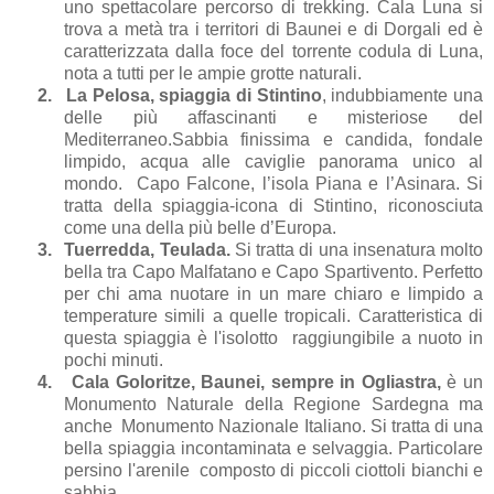
uno spettacolare percorso di trekking. Cala Luna si
trova a metà tra i territori di Baunei e di Dorgali ed è
caratterizzata dalla foce del torrente codula di Luna,
nota a tutti per le ampie grotte naturali.
2.
La Pelosa, spiaggia di Stintino
, indubbiamente una
delle più affascinanti e misteriose del
Mediterraneo.Sabbia finissima e candida, fondale
limpido, acqua alle caviglie panorama unico al
mondo. Capo Falcone, l’isola Piana e l’Asinara. Si
tratta della spiaggia-icona di Stintino, riconosciuta
come una della più belle d’Europa.
3.
Tuerredda, Teulada.
Si tratta di una insenatura molto
bella tra Capo Malfatano e Capo Spartivento. Perfetto
per chi ama nuotare in un mare chiaro e limpido a
temperature simili a quelle tropicali. Caratteristica di
questa spiaggia è l'isolotto
raggiungibile a nuoto in
pochi minuti.
4.
Cala Goloritze, Baunei, sempre in Ogliastra,
è un
Monumento Naturale della Regione Sardegna ma
anche Monumento Nazionale Italiano. Si tratta di una
bella spiaggia incontaminata e selvaggia. Particolare
persino l'arenile
composto di piccoli ciottoli bianchi e
sabbia.