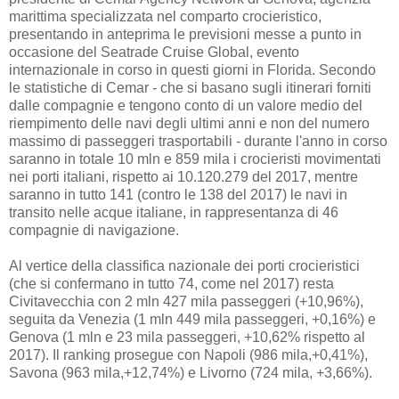
marittima specializzata nel comparto crocieristico,
presentando in anteprima le previsioni messe a punto in
occasione del Seatrade Cruise Global, evento
internazionale in corso in questi giorni in Florida. Secondo
le statistiche di Cemar - che si basano sugli itinerari forniti
dalle compagnie e tengono conto di un valore medio del
riempimento delle navi degli ultimi anni e non del numero
massimo di passeggeri trasportabili - durante l'anno in corso
saranno in totale 10 mln e 859 mila i crocieristi movimentati
nei porti italiani, rispetto ai 10.120.279 del 2017, mentre
saranno in tutto 141 (contro le 138 del 2017) le navi in
transito nelle acque italiane, in rappresentanza di 46
compagnie di navigazione.
Al vertice della classifica nazionale dei porti crocieristici
(che si confermano in tutto 74, come nel 2017) resta
Civitavecchia con 2 mln 427 mila passeggeri (+10,96%),
seguita da Venezia (1 mln 449 mila passeggeri, +0,16%) e
Genova (1 mln e 23 mila passeggeri, +10,62% rispetto al
2017). Il ranking prosegue con Napoli (986 mila,+0,41%),
Savona (963 mila,+12,74%) e Livorno (724 mila, +3,66%).