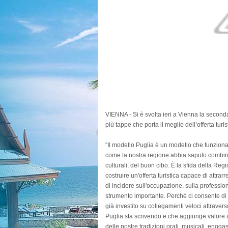
VIENNA - Si è svolta ieri a Vienna la second
più tappe che porta il meglio dell’offerta turi
"Il modello Puglia è un modello che funziona. 
come la nostra regione abbia saputo combinar
culturali, del buon cibo. È la sfida della Reg
costruire un'offerta turistica capace di attrar
di incidere sull'occupazione, sulla professi
strumento importante. Perché ci consente di p
già investito su collegamenti veloci attravers
Puglia sta scrivendo e che aggiunge valore al
delle nostre tradizioni orali, musicali, eno