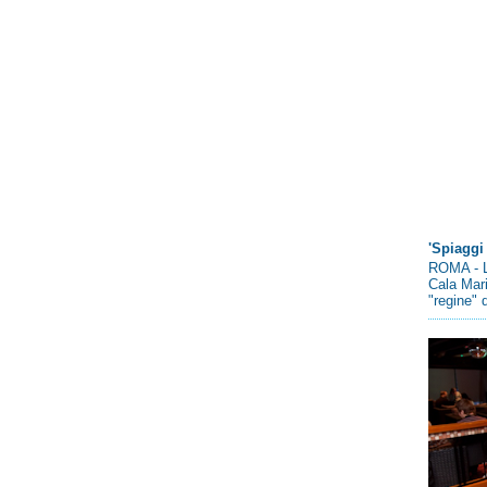
'Spiaggi 
ROMA - L
Cala Mari
"regine" d