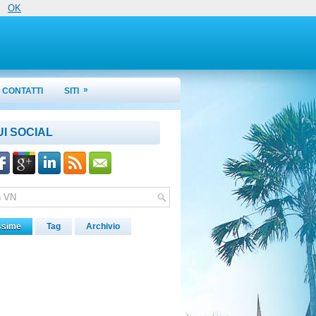
OK
»
CONTATTI
SITI
UI SOCIAL
ssime
Tag
Archivio