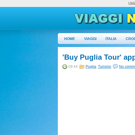
Uti
HOME
VIAGGI
ITALIA
CRO
'Buy Puglia Tour' ap
09:44
Puglia
,
Turismo
No comm