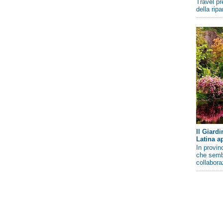
Travel pr
della rip
Il Giard
Latina a
In provin
che sembr
collaboraz