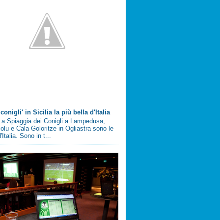
conigli' in Sicilia la più bella d'Italia
a Spiaggia dei Conigli a Lampedusa,
olu e Cala Goloritze in Ogliastra sono le
'Italia. Sono in t...