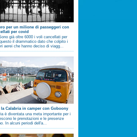
ero per un milione di passeggeri con
ellati per covid
no già oltre 6000 i voli cancellati per
questo il drammatico dato che colpito i
i aerei che hanno deciso di viagg...
 la Calabria in camper con Goboony
ia è diventata una meta importante per i
crescono le prenotazioni e le presenze
. In alcuni periodi dell'a...