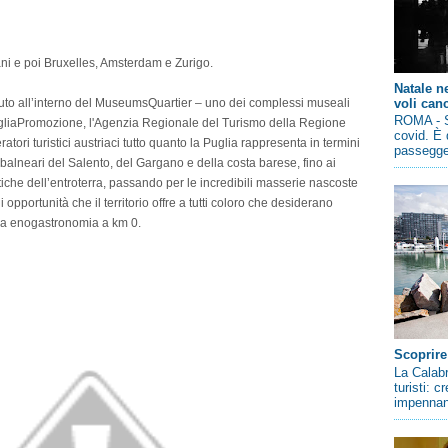
i e poi Bruxelles, Amsterdam e Zurigo.
Natale n
voli canc
nuto all’interno del MuseumsQuartier – uno dei complessi museali
ROMA - So
ugliaPromozione, l'Agenzia Regionale del Turismo della Regione
covid. È 
tori turistici austriaci tutto quanto la Puglia rappresenta in termini
passegger
tà balneari del Salento, del Gargano e della costa barese, fino ai
tiche dell’entroterra, passando per le incredibili masserie nascoste
li opportunità che il territorio offre a tutti coloro che desiderano
una enogastronomia a km 0.
Scoprire
La Calabr
turisti: 
impennano