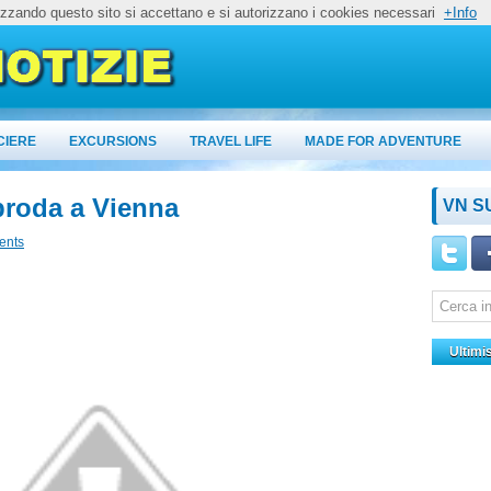
lizzando questo sito si accettano e si autorizzano i cookies necessari
+Info
CIERE
EXCURSIONS
TRAVEL LIFE
MADE FOR ADVENTURE
proda a Vienna
VN S
ents
Ultimi