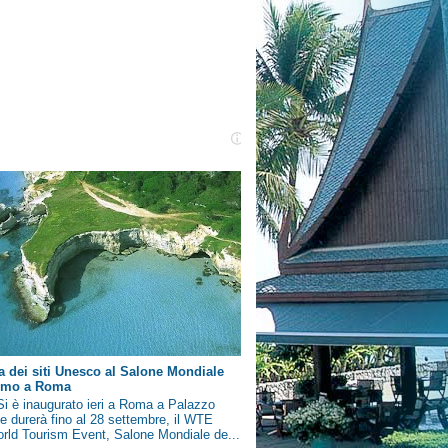
a dei siti Unesco al Salone Mondiale
ismo a Roma
i è inaugurato ieri a Roma a Palazzo
e durerà fino al 28 settembre, il WTE
rld Tourism Event, Salone Mondiale de...