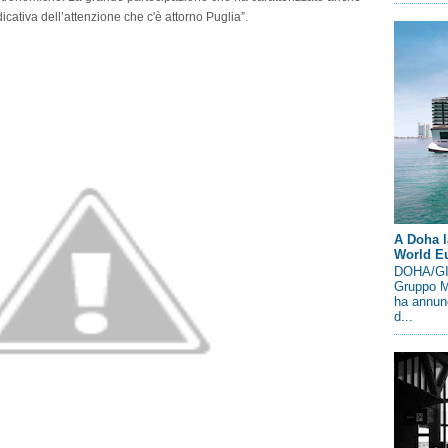
icativa dell’attenzione che c'è attorno Puglia”.
A Doha l
World E
DOHA/GIN
Gruppo M
ha annunc
d...