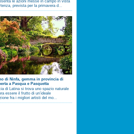
esenta le azioni messe in campo in vista
artenza, prevista per la primavera d...
ino di Ninfa, gemma in provincia di
perta a Pasqua e Pasquetta
cia di Latina si trova uno spazio naturale
a essere il frutto di un’ideale
ione fra i migliori artisti del mo...