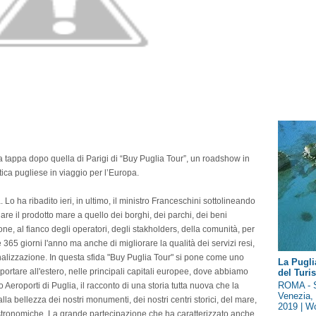
a tappa dopo quella di Parigi di “Buy Puglia Tour”, un roadshow in
stica pugliese in viaggio per l’Europa.
Lo ha ribadito ieri, in ultimo, il ministro Franceschini sottolineando
e il prodotto mare a quello dei borghi, dei parchi, dei beni
ione, al fianco degli operatori, degli stakholders, della comunità, per
re 365 giorni l'anno ma anche di migliorare la qualità dei servizi resi,
onalizzazione. In questa sfida "Buy Puglia Tour" si pone come uno
La Pugli
ortare all'estero, nelle principali capitali europee, dove abbiamo
del Tur
ROMA - S
o Aeroporti di Puglia, il racconto di una storia tutta nuova che la
Venezia, 
la bellezza dei nostri monumenti, dei nostri centri storici, del mare,
2019 | Wo
gastronomiche. La grande partecipazione che ha caratterizzato anche