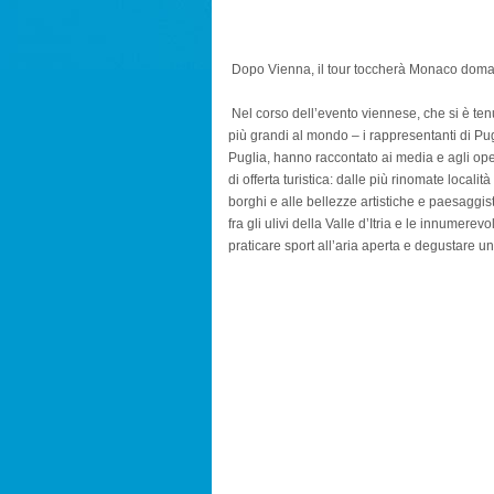
Dopo Vienna, il tour toccherà Monaco doman
Nel corso dell’evento viennese, che si è te
più grandi al mondo – i rappresentanti di P
Puglia, hanno raccontato ai media e agli opera
di offerta turistica: dalle più rinomate locali
borghi e alle bellezze artistiche e paesaggis
fra gli ulivi della Valle d’Itria e le innumerevo
praticare sport all’aria aperta e degustare 