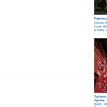
Palermo: 
(Simon /P
cuore del
la bella,
Turismo 
ripresa
BARI - Me