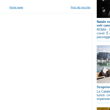
Home page
Post più vecchio
Natale n
voli canc
ROMA - So
covid. È 
passegger
Scoprire
La Calabr
turisti: 
impennano