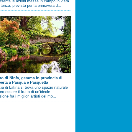
esenta le azioni messe in campo in vista
artenza, prevista per la primavera d...
ino di Ninfa, gemma in provincia di
perta a Pasqua e Pasquetta
cia di Latina si trova uno spazio naturale
a essere il frutto di un’ideale
ione fra i migliori artisti del mo...