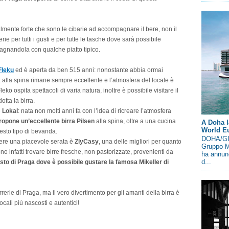
è talmente forte che sono le cibarie ad accompagnare il bere, non il
erie per tutti i gusti e per tutte le tasche dove sarà possibile
pagnandola con qualche piatto tipico.
Fleku
ed è aperta da ben 515 anni: nonostante abbia ormai
rra alla spina rimane sempre eccellente e l’atmosfera del locale è
ko ospita spettacoli di varia natura, inoltre è possibile visitare il
tta la birra.
è
Lokal
: nata non molti anni fa con l’idea di ricreare l’atmosfera
ropone un’eccellente birra Pilsen
alla spina, oltre a una cucina
A Doha l
World E
esto tipo di bevanda.
DOHA/GIN
ere una piacevole serata è
ZlyCasy
, una delle migliori per quanto
Gruppo M
ono infatti trovare birre fresche, non pastorizzate, provenienti da
ha annunc
d...
osto di Praga dove è possibile gustare la famosa Mikeller di
erie di Praga, ma il vero divertimento per gli amanti della birra è
locali più nascosti e autentici!