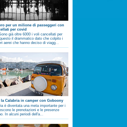
ero per un milione di passeggeri con
ellati per covid
no già oltre 6000 i voli cancellati per
questo il drammatico dato che colpito i
i aerei che hanno deciso di viagg...
 la Calabria in camper con Goboony
ia è diventata una meta importante per i
crescono le prenotazioni e le presenze
. In alcuni periodi dell'a...