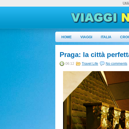
Uti
HOME
VIAGGI
ITALIA
CRO
Praga: la città perfet
06:12
Travel Life
No comments