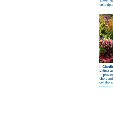
Travel pr
della rip
Il Giard
Latina a
In provin
che sembr
collaboraz