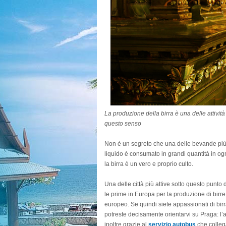
La produzione della birra è una delle attivit
questo senso
Non è un segreto che una delle bevande più a
liquido è consumato in grandi quantità in og
la birra è un vero e proprio culto.
Una delle città più attive sotto questo punto
le prime in Europa per la produzione di birre 
europeo. Se quindi siete appassionati di bi
potreste decisamente orientarvi su Praga: l’a
inoltre grazie al
servizio autobus
che colle