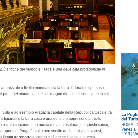
à più antiche del mondo e Praga è una delle città protagoniste in
pprezzate a livello mondiale sia la birra: il dorato e spumoso
ni parte del mondo, anche se bisogna dire che ci sono zone in cui
 di vista è ad esempio Praga: la capitale della Repubblica Ceca è tra
La Pugli
artigianali e la birra ceca è una delle più apprezzate a livello
del Tur
ROMA - S
rra e state cercando una nuova meta da esplorare in questo senso,
Venezia, 
eroporto di Praga è molto ben servito anche dai voli low cost,
2019 | Wo
ga
Praga aeroporto
al centro città anche il costo di questo