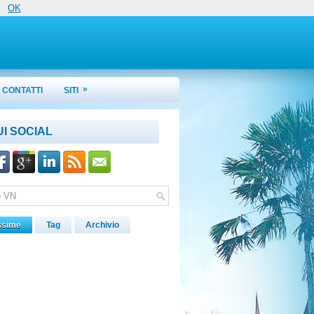
OK
»
CONTATTI
SITI
UI SOCIAL
ssime
Tag
Archivio