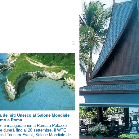
a dei siti Unesco al Salone Mondiale
ismo a Roma
i è inaugurato ieri a Roma a Palazzo
e durerà fino al 28 settembre, il WTE
rld Tourism Event, Salone Mondiale de...