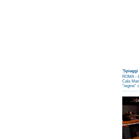
'Spiaggi 
ROMA - L
Cala Mari
"regine" d