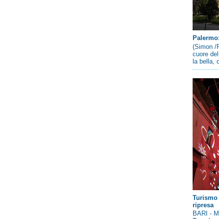
Palermo: 
(Simon /P
cuore del
la bella,
Turismo 
ripresa
BARI - Me