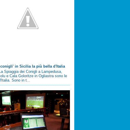
conigli' in Sicilia la più bella d'Italia
a Spiaggia dei Conigli a Lampedusa,
olu e Cala Goloritze in Ogliastra sono le
'Italia. Sono in t...