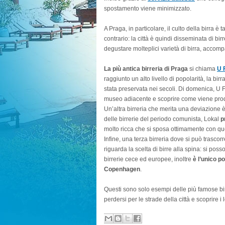
spostamento viene minimizzato.
A Praga, in particolare, il culto della birra 
contrario: la città è quindi disseminata di birr
degustare molteplici varietà di birra, accom
La più antica birreria di Praga
si chiama
U 
raggiunto un alto livello di popolarità, la bi
stata preservata nei secoli. Di domenica, U Fle
museo adiacente e scoprire come viene prodo
Un’altra birreria che merita una deviazione 
delle birrerie del periodo comunista, Lokal
p
molto ricca che si sposa ottimamente con qu
Infine, una terza birreria dove si può
trascorr
riguarda la scelta di birre alla spina: si poss
birrerie cece ed europee, inoltre
è l’unico p
Copenhagen
.
Questi sono solo esempi delle più famose birr
perdersi per le strade della città e scoprire i 