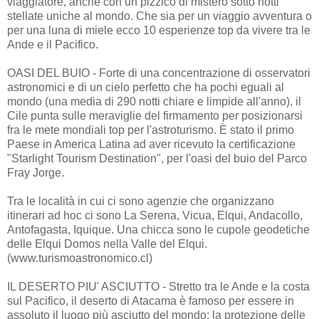
viaggiatore, anche con un pizzico di mistero sotto notti
stellate uniche al mondo. Che sia per un viaggio avventura o
per una luna di miele ecco 10 esperienze top da vivere tra le
Ande e il Pacifico.
OASI DEL BUIO - Forte di una concentrazione di osservatori
astronomici e di un cielo perfetto che ha pochi eguali al
mondo (una media di 290 notti chiare e limpide all'anno), il
Cile punta sulle meraviglie del firmamento per posizionarsi
fra le mete mondiali top per l'astroturismo. È stato il primo
Paese in America Latina ad aver ricevuto la certificazione
"Starlight Tourism Destination", per l'oasi del buio del Parco
Fray Jorge.
Tra le località in cui ci sono agenzie che organizzano
itinerari ad hoc ci sono La Serena, Vicua, Elqui, Andacollo,
Antofagasta, Iquique. Una chicca sono le cupole geodetiche
delle Elqui Domos nella Valle del Elqui.
(www.turismoastronomico.cl)
IL DESERTO PIU' ASCIUTTO - Stretto tra le Ande e la costa
sul Pacifico, il deserto di Atacama è famoso per essere in
assoluto il luogo più asciutto del mondo: la protezione delle