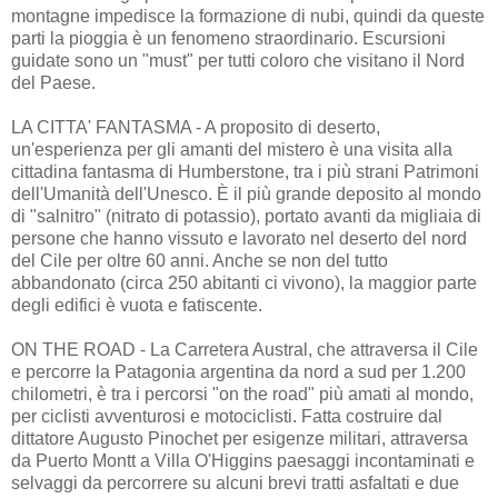
montagne impedisce la formazione di nubi, quindi da queste
parti la pioggia è un fenomeno straordinario. Escursioni
guidate sono un "must" per tutti coloro che visitano il Nord
del Paese.
LA CITTA' FANTASMA - A proposito di deserto,
un'esperienza per gli amanti del mistero è una visita alla
cittadina fantasma di Humberstone, tra i più strani Patrimoni
dell'Umanità dell'Unesco. È il più grande deposito al mondo
di "salnitro" (nitrato di potassio), portato avanti da migliaia di
persone che hanno vissuto e lavorato nel deserto del nord
del Cile per oltre 60 anni. Anche se non del tutto
abbandonato (circa 250 abitanti ci vivono), la maggior parte
degli edifici è vuota e fatiscente.
ON THE ROAD - La Carretera Austral, che attraversa il Cile
e percorre la Patagonia argentina da nord a sud per 1.200
chilometri, è tra i percorsi "on the road" più amati al mondo,
per ciclisti avventurosi e motociclisti. Fatta costruire dal
dittatore Augusto Pinochet per esigenze militari, attraversa
da Puerto Montt a Villa O'Higgins paesaggi incontaminati e
selvaggi da percorrere su alcuni brevi tratti asfaltati e due