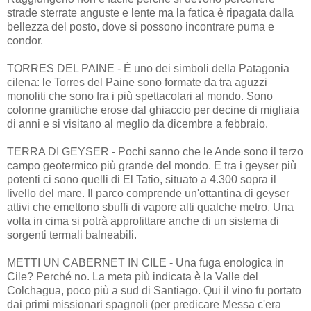
strade sterrate anguste e lente ma la fatica è ripagata dalla
bellezza del posto, dove si possono incontrare puma e
condor.
TORRES DEL PAINE - È uno dei simboli della Patagonia
cilena: le Torres del Paine sono formate da tra aguzzi
monoliti che sono fra i più spettacolari al mondo. Sono
colonne granitiche erose dal ghiaccio per decine di migliaia
di anni e si visitano al meglio da dicembre a febbraio.
TERRA DI GEYSER - Pochi sanno che le Ande sono il terzo
campo geotermico più grande del mondo. E tra i geyser più
potenti ci sono quelli di El Tatio, situato a 4.300 sopra il
livello del mare. Il parco comprende un'ottantina di geyser
attivi che emettono sbuffi di vapore alti qualche metro. Una
volta in cima si potrà approfittare anche di un sistema di
sorgenti termali balneabili.
METTI UN CABERNET IN CILE - Una fuga enologica in
Cile? Perché no. La meta più indicata è la Valle del
Colchagua, poco più a sud di Santiago. Qui il vino fu portato
dai primi missionari spagnoli (per predicare Messa c'era