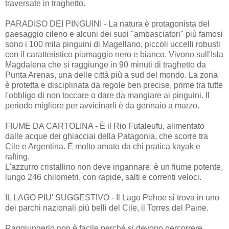
traversate in traghetto.
PARADISO DEI PINGUINI - La natura è protagonista del
paesaggio cileno e alcuni dei suoi "ambasciatori" più famosi
sono i 100 mila pinguini di Magellano, piccoli uccelli robusti
con il caratteristico piumaggio nero e bianco. Vivono sull'Isla
Magdalena che si raggiunge in 90 minuti di traghetto da
Punta Arenas, una delle città più a sud del mondo. La zona
è protetta e disciplinata da regole ben precise, prime tra tutte
l'obbligo di non toccare o dare da mangiare ai pinguini. Il
periodo migliore per avvicinarli è da gennaio a marzo.
FIUME DA CARTOLINA - È il Rio Futaleufu, alimentato
dalle acque dei ghiacciai della Patagonia, che scorre tra
Cile e Argentina. È molto amato da chi pratica kayak e
rafting.
L'azzurro cristallino non deve ingannare: è un fiume potente,
lungo 246 chilometri, con rapide, salti e correnti veloci.
IL LAGO PIU' SUGGESTIVO - Il Lago Pehoe si trova in uno
dei parchi nazionali più belli del Cile, il Torres del Paine.
Raggiungerlo non è facile perché si devono percorrere