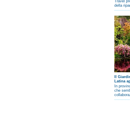
Travel pr
della rip
Il Giard
Latina a
In provin
che sembr
collaboraz