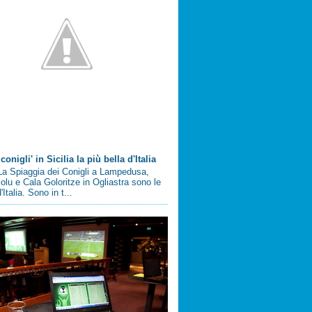
conigli' in Sicilia la più bella d'Italia
a Spiaggia dei Conigli a Lampedusa,
olu e Cala Goloritze in Ogliastra sono le
'Italia. Sono in t...