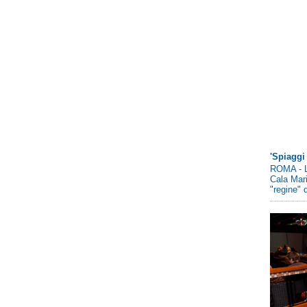
'Spiaggi 
ROMA - L
Cala Mari
"regine" d