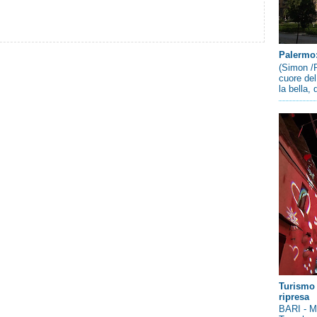
Palermo: 
(Simon /P
cuore del
la bella,
Turismo 
ripresa
BARI - Me