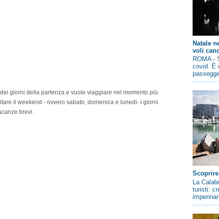
Natale n
voli canc
ROMA - So
covid. È 
passegger
ta dei giorni della partenza e vuole viaggiare nel momento più
evitare il weekend - ovvero sabato, domenica e lunedì- i giorni
acanze brevi.
Scoprire
La Calabr
turisti: 
impennano