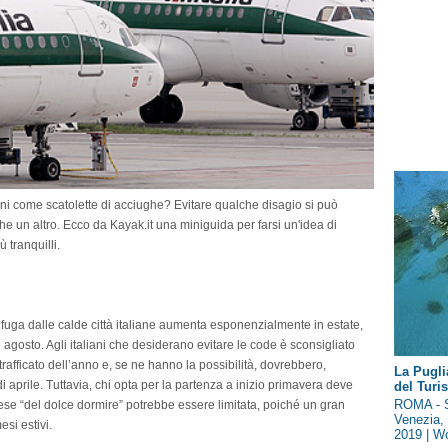
pieni come scatolette di acciughe? Evitare qualche disagio si può
e un altro. Ecco da Kayak.it una miniguida per farsi un'idea di
 tranquilli.
ga dalle calde città italiane aumenta esponenzialmente in estate,
 e agosto. Agli italiani che desiderano evitare le code è sconsigliato
 trafficato dell’anno e, se ne hanno la possibilità, dovrebbero,
La Pugli
 aprile. Tuttavia, chi opta per la partenza a inizio primavera deve
del Tur
ROMA - S
mese “del dolce dormire” potrebbe essere limitata, poiché un gran
Venezia, 
si estivi.
2019 | Wo