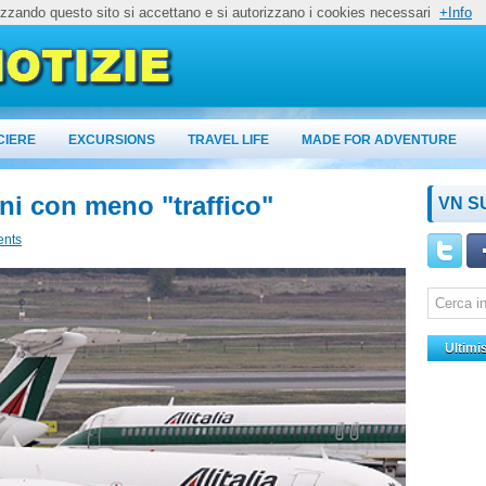
lizzando questo sito si accettano e si autorizzano i cookies necessari
+Info
CIERE
EXCURSIONS
TRAVEL LIFE
MADE FOR ADVENTURE
orni con meno "traffico"
VN S
nts
Ultimi