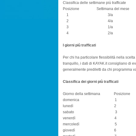
Classifica delle settimane più trafficate
Posizione Settimana del mese
1 3/a
2 4/a
3 1/a
4 2/a
I giorni più trafficati
Per chi ha particolare flessibilità nella scel
tranquillo, i dati di KAYAK.it consigliano di 
generalmente prediletti da chi programma v
Classifica dei giorni più trafficati
Giorno della settimana Posizione
domenica 1
lunedì 2
sabato 3
venerdì 4
mercoledì 5
giovedì 6