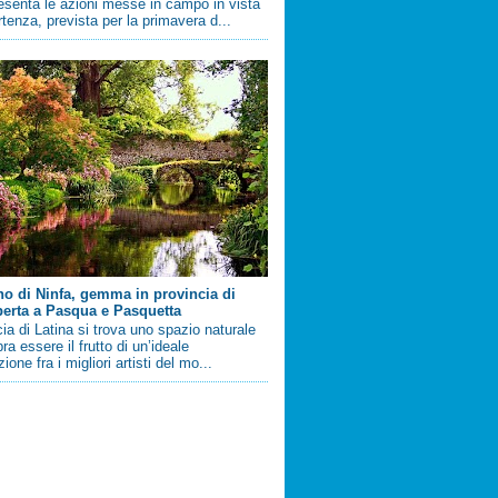
esenta le azioni messe in campo in vista
artenza, prevista per la primavera d...
ino di Ninfa, gemma in provincia di
perta a Pasqua e Pasquetta
cia di Latina si trova uno spazio naturale
a essere il frutto di un’ideale
ione fra i migliori artisti del mo...