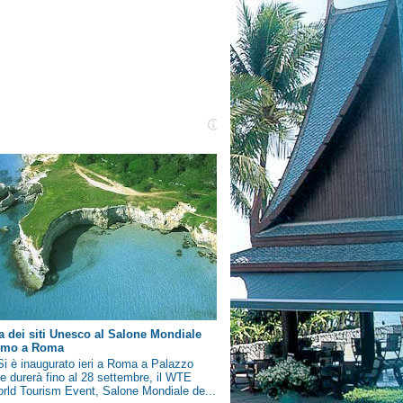
a dei siti Unesco al Salone Mondiale
ismo a Roma
i è inaugurato ieri a Roma a Palazzo
e durerà fino al 28 settembre, il WTE
rld Tourism Event, Salone Mondiale de...