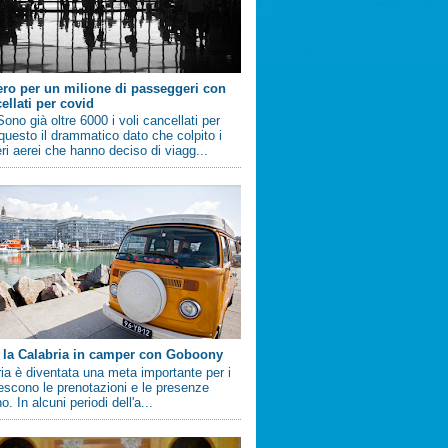
ero per un milione di passeggeri con
ellati per covid
no già oltre 6000 i voli cancellati per
questo il drammatico dato che colpito i
i aerei che hanno deciso di viagg...
 la Calabria in camper con Goboony
ia è diventata una meta importante per i
crescono le prenotazioni e le presenze
. In alcuni periodi dell'a...