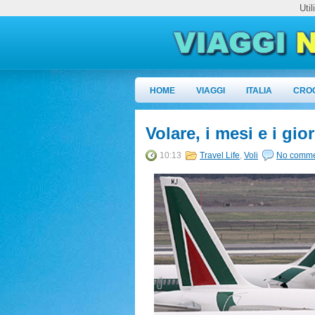
Uti
HOME
VIAGGI
ITALIA
CRO
Volare, i mesi e i gi
10:13
Travel Life
,
Voli
No comme