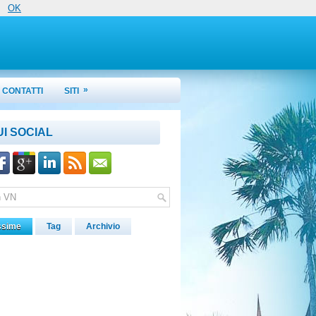
OK
»
CONTATTI
SITI
UI SOCIAL
ssime
Tag
Archivio