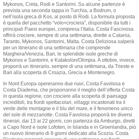
Mykonos, Creta, Rodi e Santorini. Su alcune partenze è
prevista una seconda tappa in Turchia, a Bodrum, o
nell’isola greca di Kos, al posto di Rodi. La formula proposta
è quella del pacchetto “volo+crociera”, disponibile da tutti i
principali Paesi europei, compresa l’Italia. Costa Fascinosa
offrirà crociere, sempre di una settimana, dirette a Catania,
Taranto, Mykonos, Santorini, Malta. Costa Deliziosa salperà
per un itinerario di una settimana che comprende
Marghera/Venezia, Bari, le splendide isole greche di
Mykonos e Santorini, e Katakolon/Olimpia. A ottobre, invece,
proporrà un itinerario, sempre di una settimana, da Trieste e
Bari alla scoperta di Croazia, Grecia e Montenegro.
In Nord Europa opereranno due navi, Costa Favolosa e
Costa Diadema, che proporranno il meglio dell’offerta Costa
in questa regione, con crociere alla scoperta di paesaggi
incredibili, tra fiordi spettacolari, villaggi incastonati tra il
verde delle montagne e il blu del mare, e il fenomeno unico
del sole di mezzanotte. Costa Favolosa proporrà tre diversi
itinerari, dai 13 ai 22 giorni, con partenza da Amburgo, diretti
a Capo Nord e isole Lofoten, in Islanda e in Groenlandia, più
un nuovo itinerario di 8 giorni dedicato alla Scozia. Costa