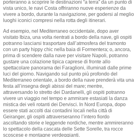
porteranno a scoprire le destinazioni “a terra” da un punto di
vista unico, le navi Costa offriranno nuove esperienze da
vivere a bordo, durante la navigazione, per godersi al meglio
luoghi iconici compresi nella rotta degli itinerari.
Ad esempio, nel Mediterraneo occidentale, dopo aver
visitato Ibiza, una volta rientrati a bordo della nave, gli ospiti
potranno lasciarsi trasportare dall’atmosfera del tramonto
con un party hippy chic nella baia di Formentera; o, ancora,
prima di scendere dalla nave per visitare Napoli, potranno
gustare una colazione tipica caprese di fronte allo
spettacolare panorama dei Faraglioni, illuminati dalle prime
luci del giorno. Navigando sul punto più profondo del
Mediterraneo orientale, a bordo della nave prenderà vita una
festa all’insegna degli abissi del mare; mentre,
attraversando lo stretto dei Dardanelli, gli ospiti potranno
vivere un viaggio nel tempo e ammirare estasiati la danza
mistica dei veli rotanti dei Dervisci. In Nord Europa, dopo
essere stati accolti dai contadini locali nella città di
Geiranger, gli ospiti attraverseranno l’intero fiordo
ascoltando storie e leggende nordiche, mentre ammireranno
lo spettacolo della cascata delle Sette Sorelle, tra rocce
scoscese e montagne verdeggianti.