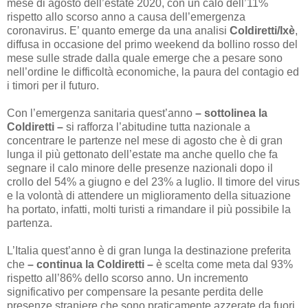
mese di agosto dell’estate 2020, con un calo dell’11%
rispetto allo scorso anno a causa dell’emergenza
coronavirus. E’ quanto emerge da una analisi
Coldiretti/Ixè
,
diffusa in occasione del primo weekend da bollino rosso del
mese sulle strade dalla quale emerge che a pesare sono
nell’ordine le difficoltà economiche, la paura del contagio ed
i timori per il futuro.
Con l’emergenza sanitaria quest’anno
– sottolinea la
Coldiretti –
si rafforza l’abitudine tutta nazionale a
concentrare le partenze nel mese di agosto che è di gran
lunga il più gettonato dell’estate ma anche quello che fa
segnare il calo minore delle presenze nazionali dopo il
crollo del 54% a giugno e del 23% a luglio. Il timore del virus
e la volontà di attendere un miglioramento della situazione
ha portato, infatti, molti turisti a rimandare il più possibile la
partenza.
L’Italia quest’anno è di gran lunga la destinazione preferita
che
– continua la Coldiretti –
è scelta come meta dal 93%
rispetto all’86% dello scorso anno. Un incremento
significativo per compensare la pesante perdita delle
presenze straniere che sono praticamente azzerate da fuori