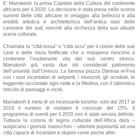
E' Marrakesh la prima Capitale della Cultura del continente
africano per il 2020. La decisione è stata presa nello scorso
summit delle città africane in omaggio alla bellezza e alla
eredità artistica e architettonica dell’antica oasi delle
carovane del sud, nonché alla ricchezza della sua attuale
scena culturale.
Chiamata la “città rossa” o “città ocra” per il colore delle sue
case e delle mura fortificate che a malapena riescono a
contenere l’esuberante vita del suo centro storico,
Marrakesh già vanta due siti considerati patrimonio
dell’umanità dall’Unesco. La famosa piazza Djemaa el-Fna
con i suoi incantatori di serpenti, i musicisti, gli acrobati, le
leggende raccontate ogni notte e la Medina, con il labirintico
reticolo di passaggi e vicoli.
Marrakesh è meta di un incessante turismo: solo dal 2017 al
2018 il numero di visitatori è cresciuto del 15%. Il
programma di eventi per il 2020 non è stato ancora definito.
Tuttavia la corona di regina culturale dell’Africa darà –
auspicano i giornali marocchini – ulteriore popolarità ad una
città capace di incantare e stupire come poche altre.