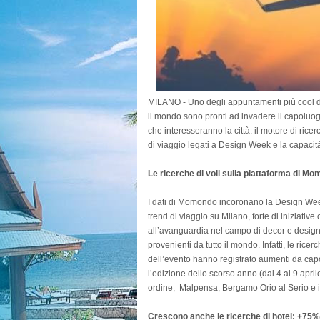
MILANO - Uno degli appuntamenti più cool di M
il mondo sono pronti ad invadere il capoluo
che interesseranno la città: il motore di rice
di viaggio legati a Design Week e la capacità d
Le ricerche di voli sulla piattaforma di Mo
I dati di Momondo incoronano la Design Wee
trend di viaggio su Milano, forte di iniziative
all’avanguardia nel campo di decor e design 
provenienti da tutto il mondo. Infatti, le rice
dell’evento hanno registrato aumenti da capog
l’edizione dello scorso anno (dal 4 al 9 april
ordine, Malpensa, Bergamo Orio al Serio e i
Crescono anche le ricerche di hotel: +75%