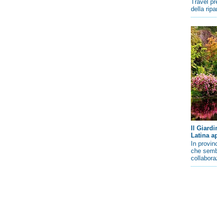
Travel pr
della rip
Il Giard
Latina a
In provin
che sembr
collaboraz