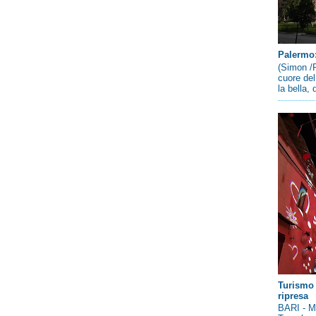
Palermo: 
(Simon /P
cuore del
la bella,
Turismo 
ripresa
BARI - Me