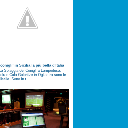
conigli' in Sicilia la più bella d'Italia
a Spiaggia dei Conigli a Lampedusa,
olu e Cala Goloritze in Ogliastra sono le
'Italia. Sono in t...