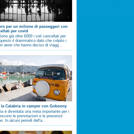
ero per un milione di passeggeri con
ellati per covid
no già oltre 6000 i voli cancellati per
questo il drammatico dato che colpito i
i aerei che hanno deciso di viagg...
 la Calabria in camper con Goboony
ia è diventata una meta importante per i
crescono le prenotazioni e le presenze
. In alcuni periodi dell'a...