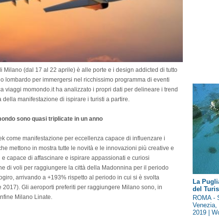
ilano (dal 17 al 22 aprile) è alle porte e i design addicted di tutto
go lombardo per immergersi nel ricchissimo programma di eventi
rca viaggi momondo.it ha analizzato i propri dati per delineare i trend
ella manifestazione di ispirare i turisti a partire.
mondo sono quasi triplicate in un anno
k come manifestazione per eccellenza capace di influenzare i
 che mettono in mostra tutte le novità e le innovazioni più creative e
e capace di affascinare e ispirare appassionati e curiosi
rche di voli per raggiungere la città della Madonnina per il periodo
iro, arrivando a +193% rispetto al periodo in cui si è svolta
La Pugli
e 2017). Gli aeroporti preferiti per raggiungere Milano sono, in
del Tur
nfine Milano Linate.
ROMA - S
Venezia, 
2019 | Wo