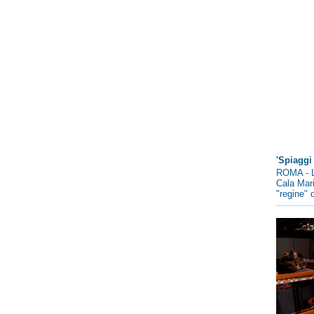
'Spiaggi 
ROMA - L
Cala Mari
"regine" d