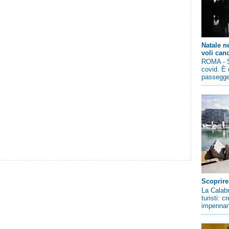
Natale n
voli canc
ROMA - So
covid. È 
passegger
Scoprire
La Calabr
turisti: 
impennano