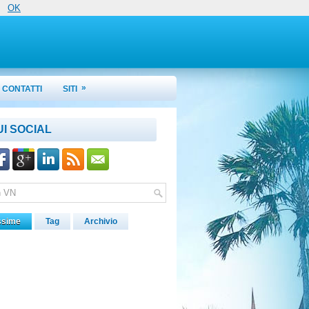
OK
»
CONTATTI
SITI
UI SOCIAL
ssime
Tag
Archivio