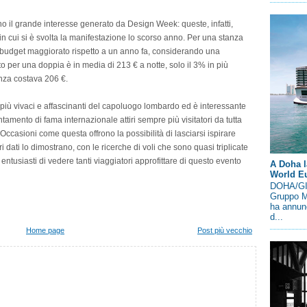
no il grande interesse generato da Design Week: queste, infatti,
n cui si è svolta la manifestazione lo scorso anno. Per una stanza
budget maggiorato rispetto a un anno fa, considerando una
sto per una doppia è in media di 213 € a notte, solo il 3% in più
anza costava 206 €.
più vivaci e affascinanti del capoluogo lombardo ed è interessante
mento di fama internazionale attiri sempre più visitatori da tutta
asioni come questa offrono la possibilità di lasciarsi ispirare
 dati lo dimostrano, con le ricerche di voli che sono quasi triplicate
entusiasti di vedere tanti viaggiatori approfittare di questo evento
A Doha l
World E
DOHA/GIN
Gruppo M
ha annunc
d...
Home page
Post più vecchio