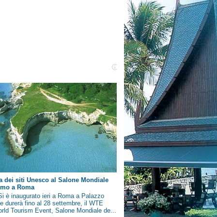
a dei siti Unesco al Salone Mondiale
ismo a Roma
i è inaugurato ieri a Roma a Palazzo
e durerà fino al 28 settembre, il WTE
rld Tourism Event, Salone Mondiale de...