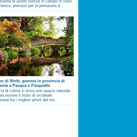
esenta le azioni messe in campo in vista
artenza, prevista per la primavera d...
ino di Ninfa, gemma in provincia di
perta a Pasqua e Pasquetta
cia di Latina si trova uno spazio naturale
a essere il frutto di un’ideale
ione fra i migliori artisti del mo...