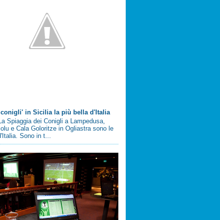
conigli' in Sicilia la più bella d'Italia
a Spiaggia dei Conigli a Lampedusa,
olu e Cala Goloritze in Ogliastra sono le
'Italia. Sono in t...