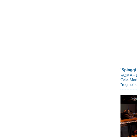
'Spiaggi 
ROMA - L
Cala Mari
"regine" d