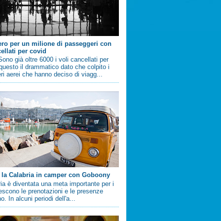
ero per un milione di passeggeri con
ellati per covid
no già oltre 6000 i voli cancellati per
questo il drammatico dato che colpito i
i aerei che hanno deciso di viagg...
 la Calabria in camper con Goboony
ia è diventata una meta importante per i
crescono le prenotazioni e le presenze
. In alcuni periodi dell'a...