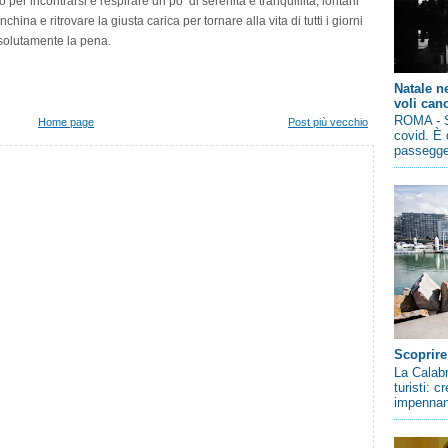
o per incontrarsi e respirare un po’ di serenità e tranquillità, lontani
ina e ritrovare la giusta carica per tornare alla vita di tutti i giorni
solutamente la pena.
Natale n
voli canc
ROMA - So
Home page
Post più vecchio
covid. È 
passegger
Scoprire
La Calabr
turisti: 
impennano