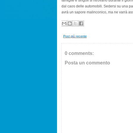
famiglie e singoli si ritrovano durante il giorn
dal caos delle automobili. Sedersi su una panch
avrà un sapore malinconico, ma ne varrà as
Post più recente
0 comments:
Posta un commento