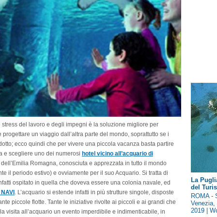
 stress del lavoro e degli impegni è la soluzione migliore per
rogettare un viaggio dall’altra parte del mondo, soprattutto se i
idotto; ecco quindi che per vivere una piccola vacanza basta partire
na e scegliere uno dei numerosi
hotel vicino all’acquario di
lo dell’Emilia Romagna, conosciuta e apprezzata in tutto il mondo
ante il periodo estivo) e ovviamente per il suo Acquario. Si tratta di
La Pugli
 infatti ospitato in quella che doveva essere una colonia navale, ed
del Tur
 NAVI
. L’acquario si estende infatti in più strutture singole, disposte
ROMA - S
nte piccole flotte. Tante le iniziative rivolte ai piccoli e ai grandi che
Venezia, 
2019 | Wo
la visita all’acquario un evento imperdibile e indimenticabile, in