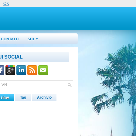
OK
»
CONTATTI
SITI
UI SOCIAL
ssime
Tag
Archivio