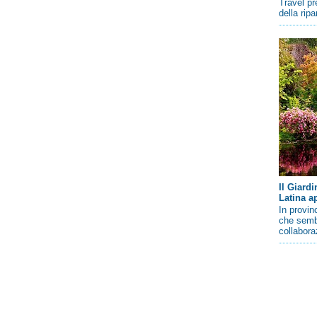
Travel pr
della rip
Il Giard
Latina a
In provin
che sembr
collaboraz