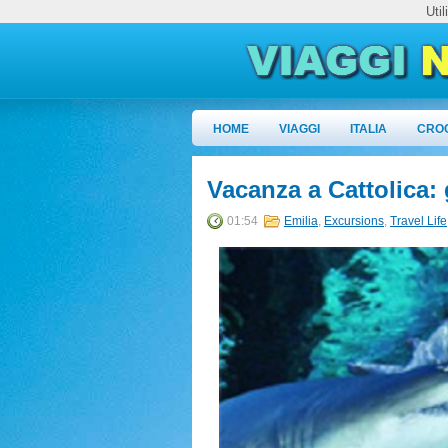
Uti
HOME
VIAGGI
ITALIA
CRO
Vacanza a Cattolica: 
01:54
Emilia
,
Excursions
,
Travel Life