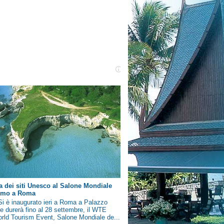
a dei siti Unesco al Salone Mondiale
ismo a Roma
i è inaugurato ieri a Roma a Palazzo
e durerà fino al 28 settembre, il WTE
rld Tourism Event, Salone Mondiale de...