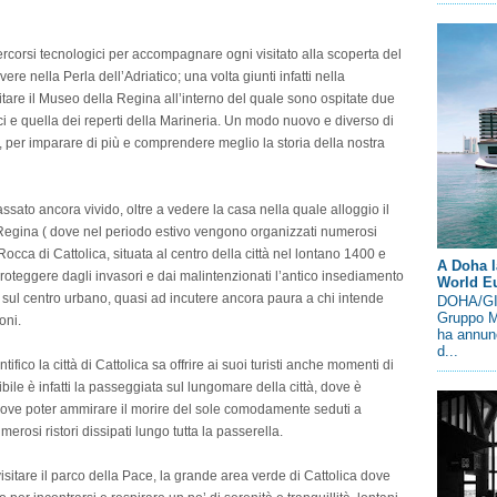
percorsi tecnologici per accompagnare ogni visitato alla scoperta del
re nella Perla dell’Adriatico; una volta giunti infatti nella
sitare il Museo della Regina all’interno del quale sono ospitate due
ici e quella dei reperti della Marineria. Un modo nuovo e diverso di
a, per imparare di più e comprendere meglio la storia della nostra
assato ancora vivido, oltre a vedere la casa nella quale alloggio il
 Regina ( dove nel periodo estivo vengono organizzati numerosi
Rocca di Cattolica, situata al centro della città nel lontano 1400 e
A Doha l
proteggere dagli invasori e dai malintenzionati l’antico insediamento
World E
i sul centro urbano, quasi ad incutere ancora paura a chi intende
DOHA/GIN
Gruppo M
oni.
ha annunc
d...
entifico la città di Cattolica sa offrire ai suoi turisti anche momenti di
le è infatti la passeggiata sul lungomare della città, dove è
dove poter ammirare il morire del sole comodamente seduti a
erosi ristori dissipati lungo tutta la passerella.
visitare il parco della Pace, la grande area verde di Cattolica dove