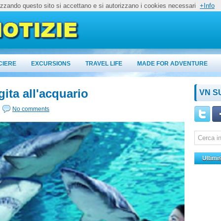
lizzando questo sito si accettano e si autorizzano i cookies necessari
+Info
CIERE
EXCURSIONS
TRAVEL LIFE
MADE FOR ADVENTURE
gita all'acquario
VN S
No comments
Ultimi