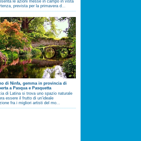
esenta le azioni messe in campo in vista
artenza, prevista per la primavera d...
ino di Ninfa, gemma in provincia di
perta a Pasqua e Pasquetta
cia di Latina si trova uno spazio naturale
a essere il frutto di un’ideale
ione fra i migliori artisti del mo...