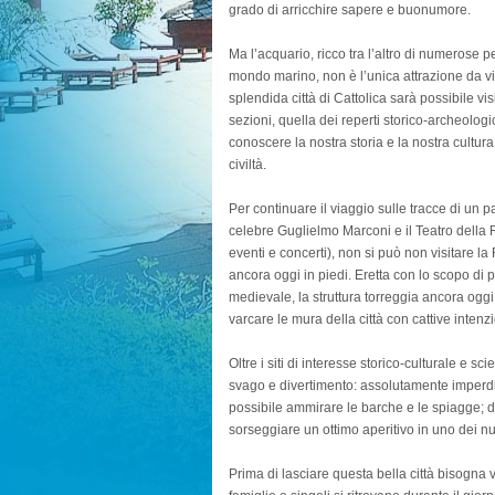
grado di arricchire sapere e buonumore.
Ma l’acquario, ricco tra l’altro di numerose 
mondo marino, non è l’unica attrazione da vive
splendida città di Cattolica sarà possibile vi
sezioni, quella dei reperti storico-archeolog
conoscere la nostra storia e la nostra cultur
civiltà.
Per continuare il viaggio sulle tracce di un p
celebre Guglielmo Marconi e il Teatro della
eventi e concerti), non si può non visitare la 
ancora oggi in piedi. Eretta con lo scopo di 
medievale, la struttura torreggia ancora ogg
varcare le mura della città con cattive intenzi
Oltre i siti di interesse storico-culturale e sci
svago e divertimento: assolutamente imperdibi
possibile ammirare le barche e le spiagge; 
sorseggiare un ottimo aperitivo in uno dei num
Prima di lasciare questa bella città bisogna 