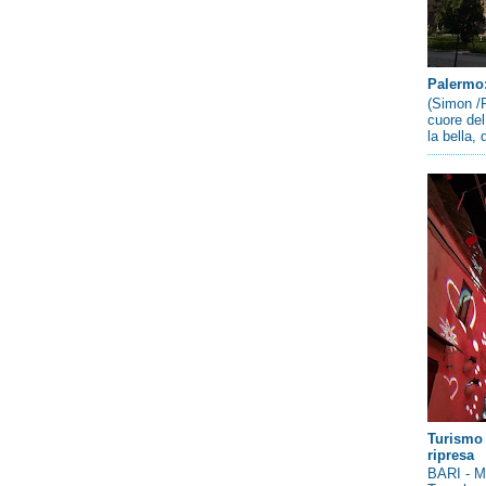
Palermo: 
(Simon /P
cuore del
la bella,
Turismo 
ripresa
BARI - Me